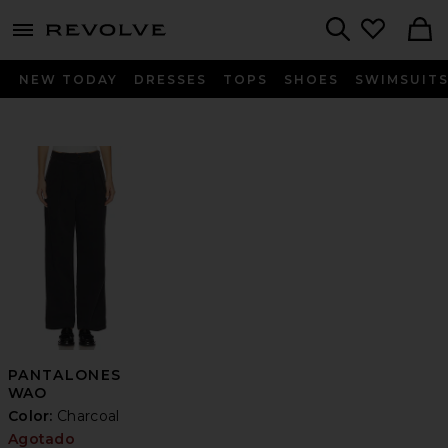
menu - shows more content
Revolve, Apparel & Fashion
Search
NEW TODAY
DRESSES
TOPS
SHOES
SWIMSUIT
PANTALONES
WAO
Color:
Charcoal
Agotado