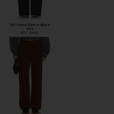
SRG Petra Pant in Black
SRG
PRECIO ANTERIOR:
$117
$300