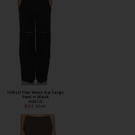
HAELO Flex Waist Zip Cargo
Pant in Black
HAELO
PRECIO ANTERIOR:
$123
$349