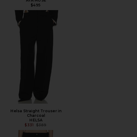
AYA MUSE
$495
Helsa Straight Trouser in
Charcoal
HELSA
PRECIO ANTERIOR:
$331
$389