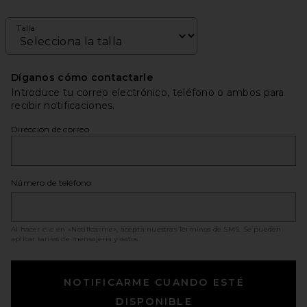
Talla
Díganos cómo contactarle
Introduce tu correo electrónico, teléfono o ambos para
recibir notificaciones.
Dirección de correo
Número de teléfono
Al hacer clic en «Notificarme», acepta nuestras
Términos de SMS
. Se pueden
aplicar tarifas de mensajería y datos.
NOTIFICARME CUANDO ESTÉ
DISPONIBLE