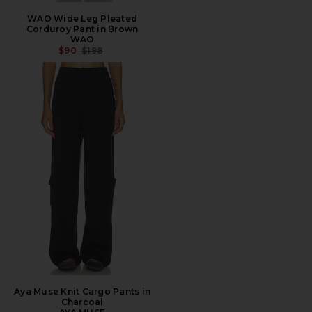
WAO Wide Leg Pleated
Corduroy Pant in Brown
WAO
PRECIO ANTERIOR:
$90
$198
Aya Muse Knit Cargo Pants in
Charcoal