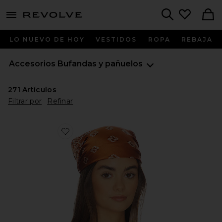
menu - shows more content
Revolve, Apparel & Fashion
Search
LO NUEVO DE HOY
VESTIDOS
ROPA
REBAJA
Accesorios
Bufandas y pañuelos
271
Artículos
Filtrar por
Refinar
Favorite PAÑUELO AMAYA