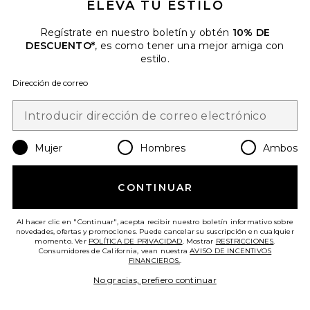
ELEVA TU ESTILO
Regístrate en nuestro boletín y obtén
10% DE
DESCUENTO*
, es como tener una mejor amiga con
estilo.
Dirección de correo
Mujer
Hombres
Ambos
PAÑUELO ISABELLA
petit moments
$30
CONTINUAR
Al hacer clic en "Continuar", acepta recibir nuestro boletín informativo sobre
novedades, ofertas y promociones. Puede cancelar su suscripción en cualquier
momento. Ver
POLÍTICA DE PRIVACIDAD
. Mostrar
RESTRICCIONES
.
Consumidores de California, vean nuestra
Favorite PAÑUELO LEOPARD
AVISO DE INCENTIVOS
FINANCIEROS.
.
No gracias, prefiero continuar