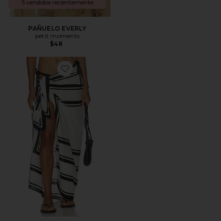
5 vendidos recientemente
PAÑUELO EVERLY
petit moments
$48
Favorite The Geo Print Pareo