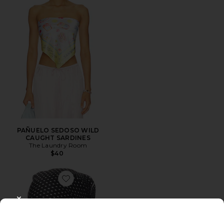
PAÑUELO SEDOSO WILD
CAUGHT SARDINES
The Laundry Room
$40
Favorite PAÑUELO ISABELLA
CLOSE MODAL