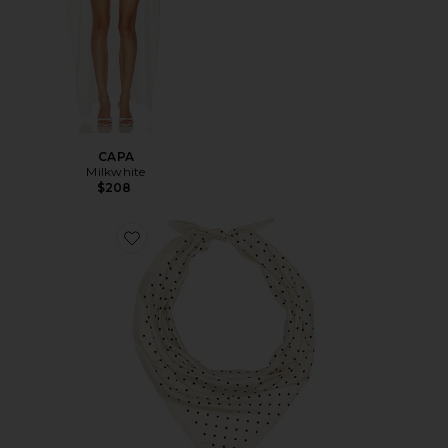
CAPA
Milkwhite
$208
Favorite PAÑUELO LOLA