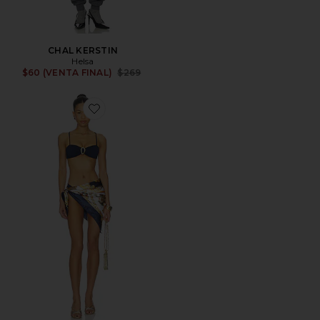
CHAL KERSTIN
Helsa
Previous price:
$60 (VENTA FINAL)
$269
Favorite PAÑUELO EQUESTRIAN