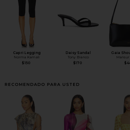
Capri Legging
Daisy Sandal
Gaia Sho
Norma Kamali
Tony Bianco
Mansur 
$150
$170
$4
RECOMENDADO PARA USTED