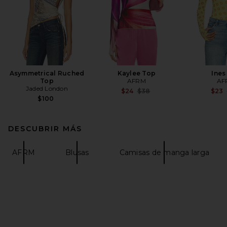
Asymmetrical Ruched
Kaylee Top
Ines
Top
AFRM
AF
Jaded London
Previous price:
$24
$38
$23
$100
DESCUBRIR MÁS
AFRM
Blusas
Camisas de manga larga