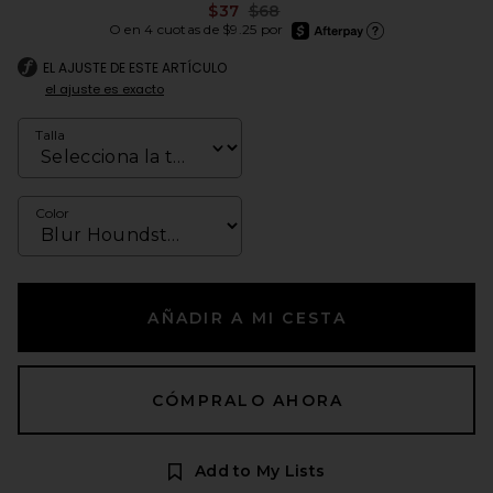
Previous price:
$37
$68
afterpay
O en 4 cuotas de $9.25 por
Más información de Afte
EL AJUSTE DE ESTE ARTÍCULO
el ajuste es exacto
Talla
Color
AÑADIR A MI CESTA
CÓMPRALO AHORA
Add to My Lists