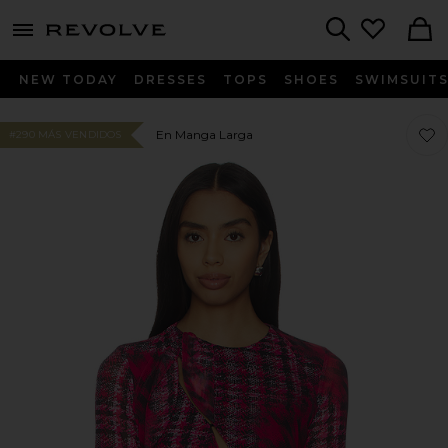
menu - shows more content
Revolve, Apparel & Fashion
Search
NEW TODAY
DRESSES
TOPS
SHOES
SWIMSUIT
Favo
Favo
En Manga Larga
#290 MÁS VENDIDOS