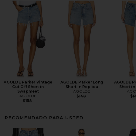
AGOLDE Parker Vintage
AGOLDE Parker Long
AGOLDE Pa
Cut Off Short in
Short in Replica
Short in
Swapmeet
AGOLDE
AGO
AGOLDE
$148
$1
$158
RECOMENDADO PARA USTED