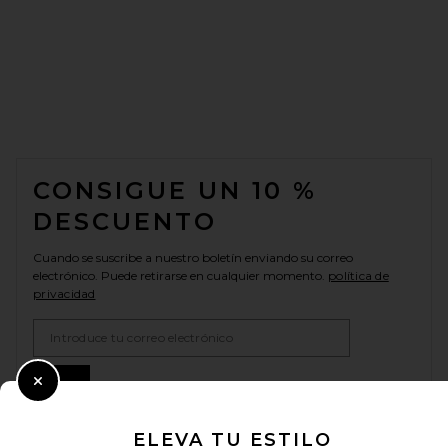
FOOTER
CONSIGUE UN 10 %
DESCUENTO
Cuando se suscribe a nuestro boletín enviando su correo
electrónico. Puede retirarse en cualquier momento.
política de
privacidad
Email Address
Sign Up
Close Modal
ELEVA TU ESTILO