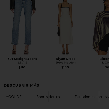
501 Straight Jeans
Riyan Dress
Bloo
LEVI'S
Steve Madden
LIO
$110
$109
$
DESCUBRIR MÁS
AGOLDE
Shorts denim
Pantalones cortos 