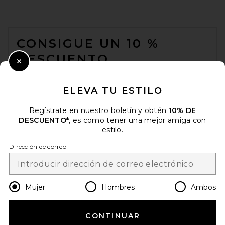
FOOTER
CONSIGUE UN 10 %
DESCUENTO
Close Modal
Cuando se suscribe a nuestro boletín enviando su correo
electrónico. Puede retirarse en cualquier momento.
política de
ELEVA TU ESTILO
privacidad
Regístrate en nuestro boletín y obtén
10% DE
Email Address
DESCUENTO*
, es como tener una mejor amiga con
estilo.
Sign Up
Dirección de correo
es
USD
Change Country Regions Preferences
Mujer
Hombres
Ambos
CONTINUAR
¡AYÚDANOS A MEJORAR!