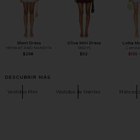
Short Dress
Olive Mini Dress
Lotta Mi
HEMANT AND NANDITA
SNDYS
Camila
$298
$92
$195
DESCUBRIR MÁS
Vestidos Mini
Vestidos de tirantes
Matices 