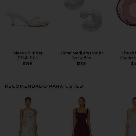
Maeve Slipper
Tome Medium Hoops
Cheek 
FEMME LA
Jenny Bird
Charlott
$199
$138
$
RECOMENDADO PARA USTED