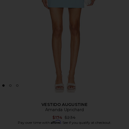
VESTIDO AUGUSTINE
Amanda Uprichard
Previous price:
$174
$234
Affirm
Pay over time with
. See if you qualify at checkout.