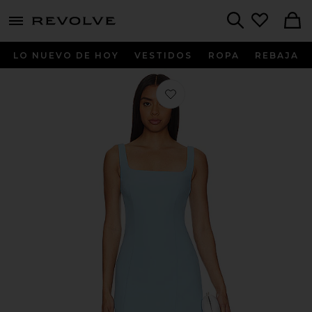
menu - shows more content
Revolve, Apparel & Fashion
Search
LO NUEVO DE HOY
VESTIDOS
ROPA
REBAJA
Favorito VESTIDO AUGUSTINE