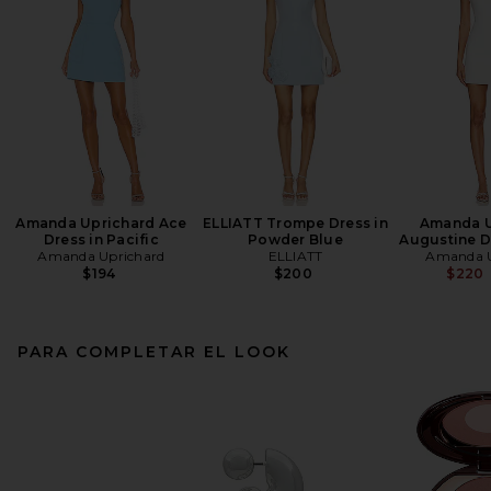
Amanda Uprichard Ace
ELLIATT Trompe Dress in
Amanda U
Dress in Pacific
Powder Blue
Augustine Dr
Amanda Uprichard
ELLIATT
Amanda U
$194
$200
$220
PARA COMPLETAR EL LOOK