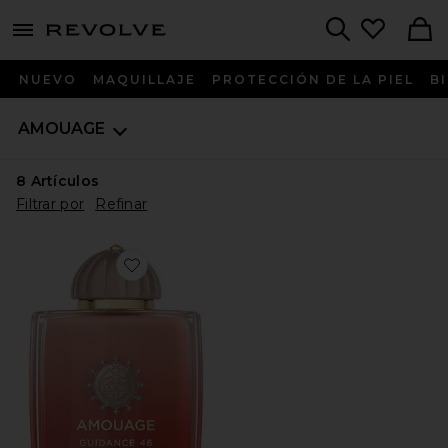
menu - shows more content
Revolve, Apparel & Fashion
Search
NUEVO
MAQUILLAJE
PROTECCIÓN DE LA PIEL
B
AMOUAGE
8
Artículos
Filtrar por
Refinar
Favorite EXTRACTO DE PERFUME GUIDANCE