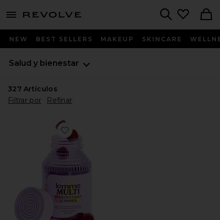
menu - shows more content
Revolve, Apparel & Fashion
Search
NEW
BEST SELLERS
MAKEUP
SKINCARE
WELLN
Salud y bienestar
327
Artículos
Filtrar por
Refinar
Favorite SUPLEMENTOS MULTI WOMEN'S DAILY GU