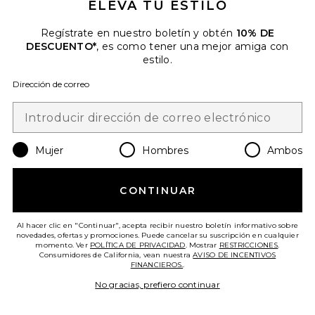
ELEVA TU ESTILO
Regístrate en nuestro boletín y obtén
10% DE
DESCUENTO*
, es como tener una mejor amiga con
estilo.
Favorite COLÁGENO MARINE COLLAGEN SUPERP
Dirección de correo
Mujer
Hombres
Ambos
CONTINUAR
Al hacer clic en "Continuar", acepta recibir nuestro boletín informativo sobre
novedades, ofertas y promociones. Puede cancelar su suscripción en cualquier
momento. Ver
POLÍTICA DE PRIVACIDAD
. Mostrar
RESTRICCIONES
.
Consumidores de California, vean nuestra
AVISO DE INCENTIVOS
FINANCIEROS.
.
Más Vendido
COLÁGENO MARINE COLLAGEN
No gracias, prefiero continuar
SUPERPOWDER
Par Olive