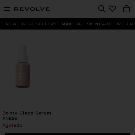
menu - shows more content
Revolve, Apparel & Fashion
Search
NEW
BEST SELLERS
MAKEUP
SKINCARE
WELLN
Booty Glaze Serum
ANESE
Agotado