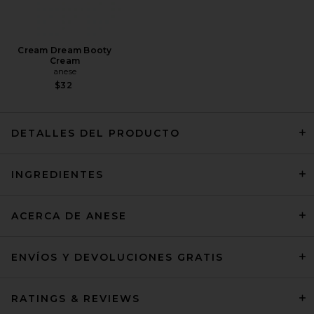
Cream Dream Booty
Cream
anese
$32
DETALLES DEL PRODUCTO
Woo More Play Freshies
INGREDIENTES
Feminine Wipes 10 ct
Woo More Play
$13
ACERCA DE ANESE
ENVÍOS Y DEVOLUCIONES GRATIS
RATINGS & REVIEWS