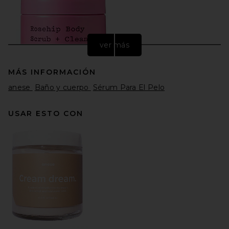
ver más
MÁS INFORMACIÓN
anese
Baño y cuerpo
Sérum Para El Pelo
USAR ESTO CON
frank body Rosehip Body
Scrub + Cleanser 250g
frank body
$22