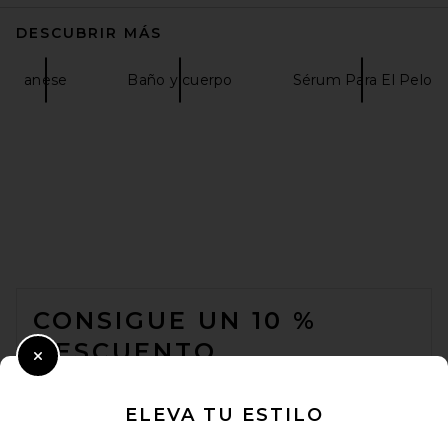
DESCUBRIR MÁS
anese
Baño y cuerpo
Sérum Para El Pelo
Wonder Valley Hinoki Body
Wash Refill
Wonder Valley
$88
FOOTER
CONSIGUE UN 10 %
DESCUENTO
Close Modal
Cuando se suscribe a nuestro boletín enviando su correo
electrónico. Puede retirarse en cualquier momento.
política de
ELEVA TU ESTILO
privacidad