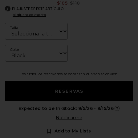
Previous price:
$105
$110
EL AJUSTE DE ESTE ARTÍCULO
el ajuste es exacto
Talla
Color
Los artículos reservados se cobrarán cuando se envíen.
RESERVAS
Expected to be In-Stock: 9/5/26 - 9/15/26
Opens in a
Notificarme
Add to My Lists