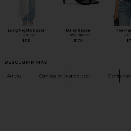
Long Nights Duster
Daisy Sandal
The Ma
LIONESS
Tony Bianco
LE
$110
$170
$
DESCUBRIR MÁS
Artless
Camisas de manga larga
Camisetas