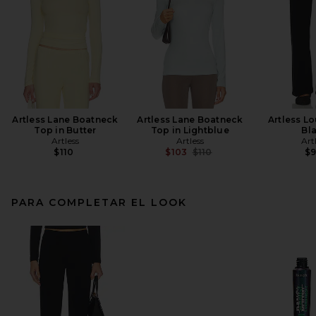
Artless Lane Boatneck
Artless Lane Boatneck
Artless Lo
Top in Butter
Top in Lightblue
Bl
Artless
Artless
Art
Previous price:
$110
$103
$110
$
PARA COMPLETAR EL LOOK