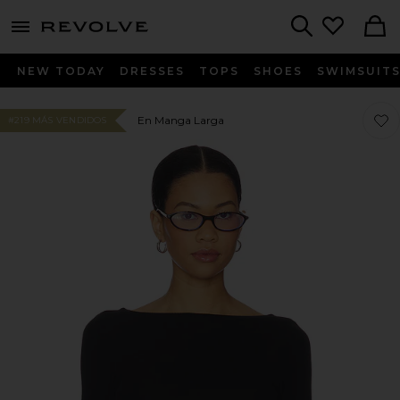
menu - shows more content
Revolve, Apparel & Fashion
Search
NEW TODAY
DRESSES
TOPS
SHOES
SWIMSUIT
Favo
Favo
En Manga Larga
#219 MÁS VENDIDOS