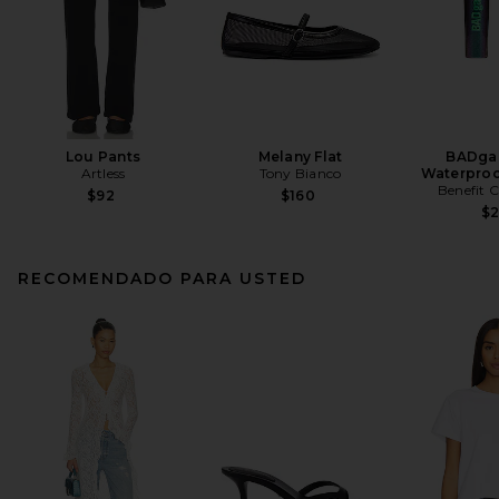
Lou Pants
Melany Flat
BADgal
Artless
Tony Bianco
Waterproo
Benefit 
$92
$160
$
RECOMENDADO PARA USTED