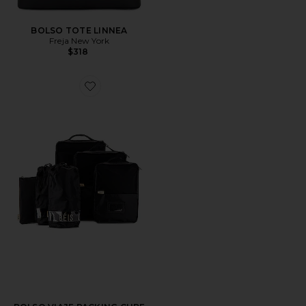
BOLSO TOTE LINNEA
Freja New York
$318
Favorite BOLSO VIAJE PACKING CUBE