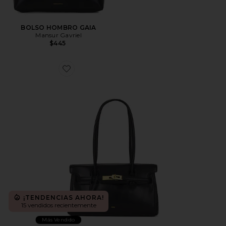
BOLSO HOMBRO GAIA
Mansur Gavriel
$445
Favorite BOLSO HOMBRO YARA
¡TENDENCIAS AHORA!
15 vendidos recientemente
Más Vendido