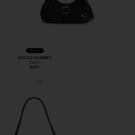
Nuevo
BOLSO HOMBRO
Coach
$450
Favorite BOLSO DE HOMBRO