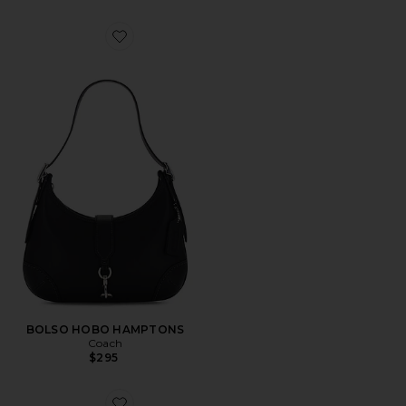
Favorite BOLSO HOBO HAMPTONS
BOLSO HOBO HAMPTONS
Coach
$295