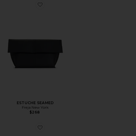
Favorite ESTUCHE SEAMED
ESTUCHE SEAMED
Freja New York
$268
Favorite BOLSO DE HOMBRO TIPO CLUTCH