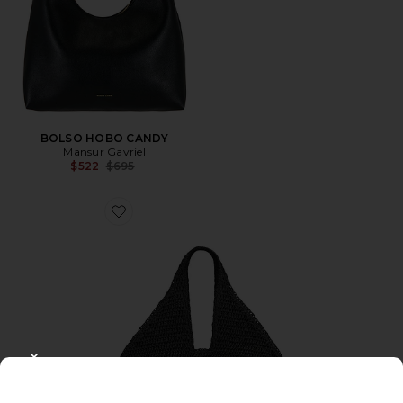
BOLSO HOBO CANDY
Mansur Gavriel
Previous price:
$522
$695
Favorite BOLSO HOMBRO KAYLA
CLOSE MODAL