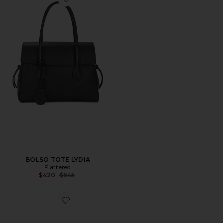
Favorite BOLSO TOTE LYDIA
BOLSO TOTE LYDIA
Flattered
Previous price:
$420
$645
Favorite ESTUCHE ADELE