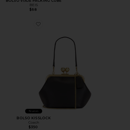
BOLSO VIAJE PACKING CUBE
BEIS
$68
Favorite BOLSO KISSLOCK
Nuevo
BOLSO KISSLOCK
Coach
$350