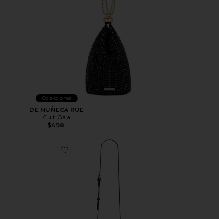
Colecciones
DE MUÑECA RUE
Cult Gaia
$498
Favorite BOLSO CLÁSICO CON ASA SUPERIOR LUCI