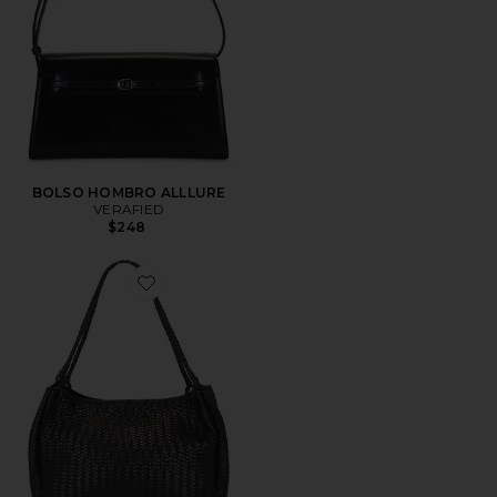
BOLSO HOMBRO ALLLURE
VERAFIED
$248
Favorite BOLSO TOTE LUXE