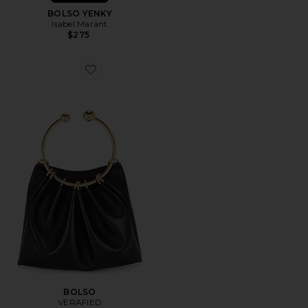
BOLSO YENKY
Isabel Marant
$275
Favorite BOLSO
BOLSO
VERAFIED