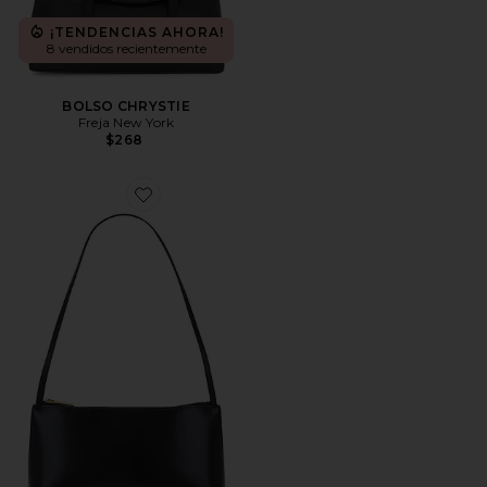
¡TENDENCIAS AHORA!
8 vendidos recientemente
BOLSO CHRYSTIE
Freja New York
$268
Favorite BOLSO HOMBRO GAIA