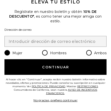
ELEVA TU ESTILO
Regístrate en nuestro boletín y obtén
10% DE
DESCUENTO*
, es como tener una mejor amiga con
estilo.
Dirección de correo
Mujer
Hombres
Ambos
¡TENDENCIAS AHORA!
5 vendidos recientemente
CONTINUAR
BOLSO TOTE FELINE TOTE
Verve Culture
Al hacer clic en "Continuar", acepta recibir nuestro boletín informativo sobre
novedades, ofertas y promociones. Puede cancelar su suscripción en cualquier
$70
momento. Ver
POLÍTICA DE PRIVACIDAD
. Mostrar
RESTRICCIONES
.
Consumidores de California, vean nuestra
AVISO DE INCENTIVOS
FINANCIEROS.
.
Favorite BOLSO BROOKLYN
No gracias, prefiero continuar