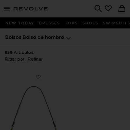
menu - shows more content
Revolve, Apparel & Fashion
Search
NEW TODAY
DRESSES
TOPS
SHOES
SWIMSUIT
Bolsos
Bolso de hombro
959
Artículos
Filtrar por
Refinar
Favorite BOLSO DE HOMBRO DE 66 CM CRYSTAL S