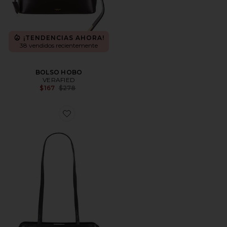
¡TENDENCIAS AHORA!
38 vendidos recientemente
BOLSO HOBO
VERAFIED
Previous price:
$167
$278
Favorite BOLSO HOMBRO ECLAIR