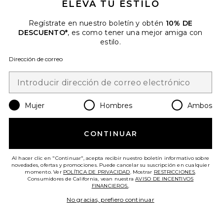
ELEVA TU ESTILO
Favorite BOLSO HOMBRO ALLLURE
Regístrate en nuestro boletín y obtén
10% DE
DESCUENTO*
, es como tener una mejor amiga con
estilo.
Dirección de correo
Mujer
Hombres
Ambos
CONTINUAR
BOLSO HOMBRO ALLLURE
Al hacer clic en "Continuar", acepta recibir nuestro boletín informativo sobre
VERAFIED
novedades, ofertas y promociones. Puede cancelar su suscripción en cualquier
momento. Ver
POLÍTICA DE PRIVACIDAD
. Mostrar
RESTRICCIONES
.
$248
Consumidores de California, vean nuestra
AVISO DE INCENTIVOS
FINANCIEROS.
.
No gracias, prefiero continuar
Favorite BOLSO HOMBRO ROSANNA