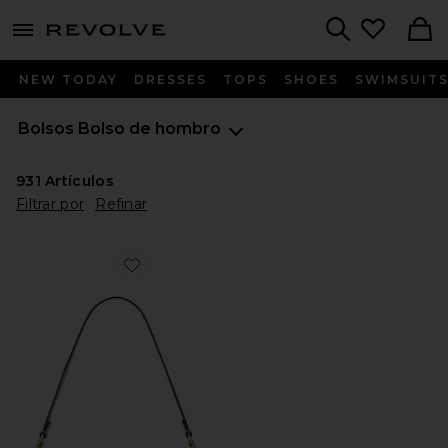
menu - shows more content
Revolve, Apparel & Fashion
Search
NEW TODAY
DRESSES
TOPS
SHOES
SWIMSUIT
Bolsos
Bolso de hombro
931
Artículos
Filtrar por
Refinar
Favorite BOLSO DE HOMBRO DE 66 CM CRYSTAL S