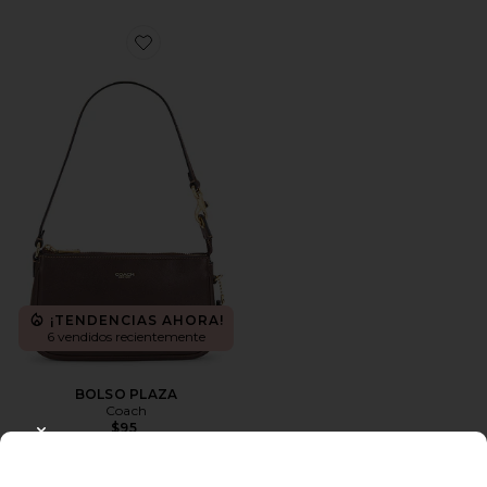
Favorite BOLSO PLAZA
¡TENDENCIAS AHORA!
6 vendidos recientemente
BOLSO PLAZA
Coach
$95
CLOSE MODAL