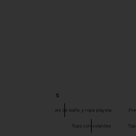
BEACH RIOT Mae Bikini Top in
BEACH RIOT Blair Bik
Raspberry Colorblock
Strawberry M
BEACH RIOT
BEACH RIO
$40
$108
$87
$118
Previous price:
DESCUBRIR MÁS
Tops de bikini, trajes de baño y ropa playera
Pre
Tops Asimétricos
Tops con volantes
Top