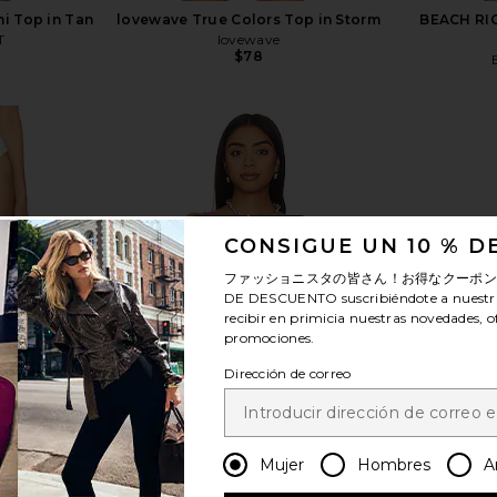
i Top in Tan
lovewave True Colors Top in Storm
BEACH RIO
T
lovewave
$78
Previous price:
ver más
CONSIGUE UN 10 % 
ファッショニスタの皆さん！お得なクーポ
DE DESCUENTO
suscribiéndote a nuestr
recibir en primicia nuestras novedades, o
promociones.
Dirección de correo
Mujer
Hombres
A