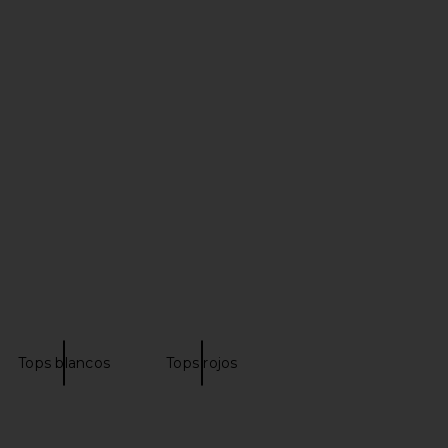
ME Kai Mini Dress in
lovewave True Colors High Waist
Cream
Bottom in Storm
RE TO COME
lovewave
$88
$88
Tops blancos
Tops rojos