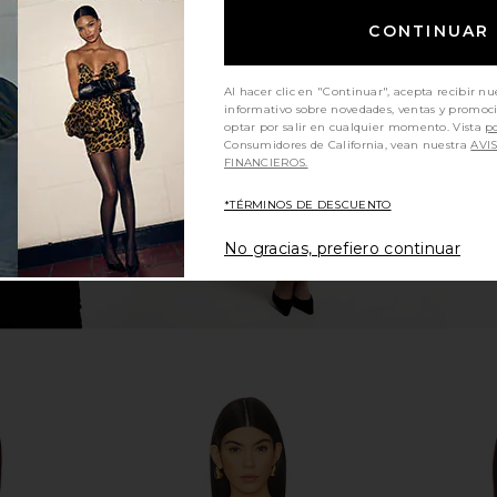
CONTINUAR
ni Bottom in
BEACH RIOT x REVOLVE Peyton
BEACH RIO
Bikini Top in Ultra Pink
T
BEACH RIOT
$72
$88
Al hacer clic en "Continuar", acepta recibir nu
Previous price:
Previous price:
informativo sobre novedades, ventas y promoc
optar por salir en cualquier momento. Vista
po
Consumidores de California, vean nuestra
AVI
FINANCIEROS.
*TÉRMINOS DE DESCUENTO
No gracias, prefiero continuar