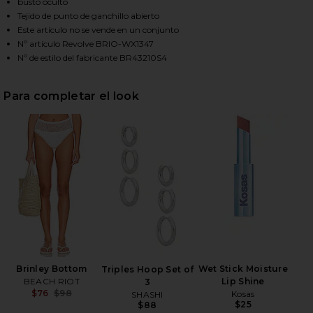
busto oculto
Tejido de punto de ganchillo abierto
Este artículo no se vende en un conjunto
HARE ELLIOT TOP IN WHITE ON FACEBOOK (OPENS 
HARE ELLIOT TOP IN WHITE ON TWITTER (OPENS I
HARE ELLIOT TOP IN WHITE ON PINTEREST (OPENS 
Nº artículo Revolve BRIO-WX1347
Nº de estilo del fabricante BR43210S4
Para completar el look
Brinley Bottom
Wet Stick Moisture
Triples Hoop Set of
BEACH RIOT
Lip Shine
3
$76
$98
Kosas
SHASHI
Previous price:
$25
$88