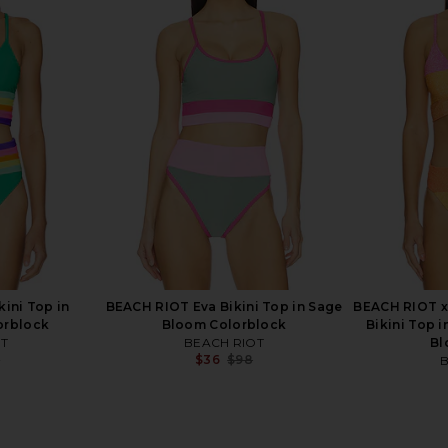
Groove Mini
superdown Coralie Skirt Set in Baby
BEACH RIOT 
Tofu
Yellow
superdown
$86
ini Top in
BEACH RIOT Eva Bikini Top in Sage
BEACH RIOT x
orblock
Bloom Colorblock
Bikini Top 
T
BEACH RIOT
Bl
8
$36
$98
B
Previous price:
Previous price: