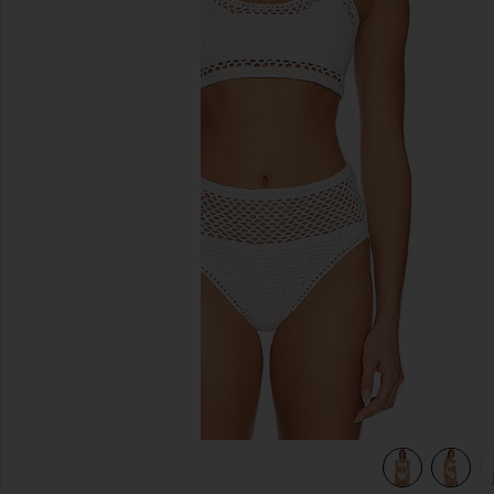
diapositivas anteriores
view 4 of 4 TOP CORTO ELLIOT in White