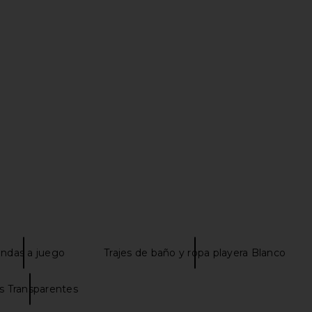
ini Top in
BEACH RIOT x REVOLVE Sophia
MORE TO CO
oon
Bikini Top in Mocha Shine
T
BEACH RIOT
MO
$72
$118
Previous price:
Previous price:
ndas a juego
Trajes de baño y ropa playera Blanco
s Transparentes