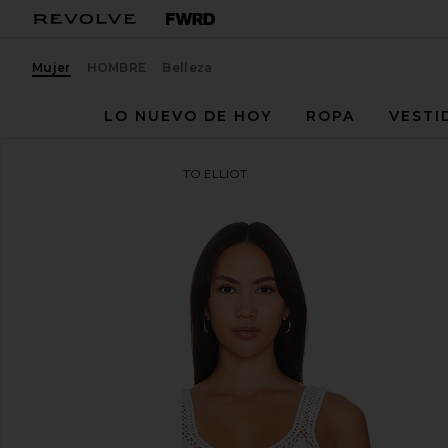
Mujer
HOMBRE
Belleza
LO NUEVO DE HOY
ROPA
VESTI
BEACH RIOT
TOP CORTO ELLIOT
favoritoBEACH RIOT Elliot Top in White