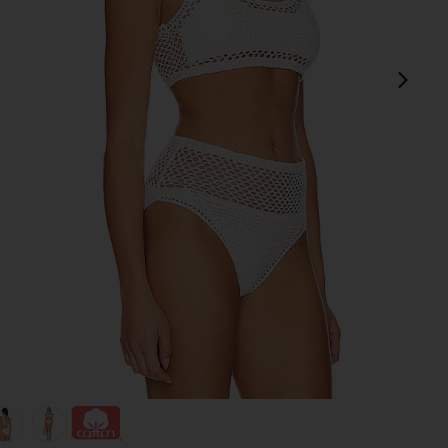
sigu
view 1 of 4 TOP CORTO ELLIOT in White
v