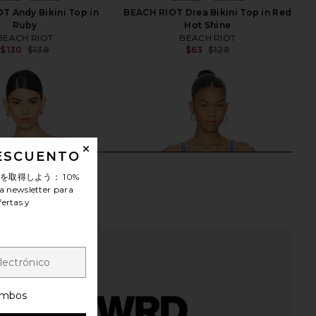
T Andy Bikini Top in
BEACH RIOT Drea Bikini Top in Red
Ruby
Hot Shine
BEACH RIOT
BEACH RIOT
$130
$138
$63
$128
Previous price:
Previ
DESCUENTO
ンを取得しよう：
10%
a newsletter para
fertas y
mbos