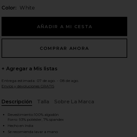
Color:
White
ientes diapositivas
+ Agregar a Mis listas
Entrega estimada: 07 de ago. - 08 de ago.
Envíos y devoluciones GRATIS
Descripción
Talla
Sobre La Marca
, Cu
Revestimiento:100% algodón
Forro: 93% poliéster, 7% spandex
iew 2 of 4 TOP CORTO ELLIOT in White
Hecho en India
view
Se recomienda lavar a mano