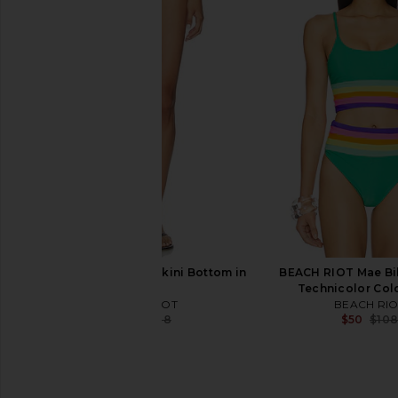
Joues de Sable X REVOLVE Emmy
Free People In This 
Bikini Top in Pearl
Slip Dress in 
Joues de Sable
Free People
$118
$44
$100
Previous price:
BEACH RIOT Kirby Bikini Bottom in
BEACH RIOT Mae Bik
Ruby
Technicolor Col
BEACH RIOT
BEACH RIO
$116
$138
$50
$10
Previous price: