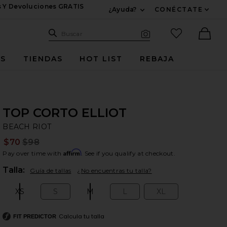
s Y Devoluciones GRATIS
¿Ayuda?
CONÉCTATE
Expandir Para Informac
Sitio de búsqueda
artículos fav
Buscar
Búsqueda visual
Ther
ES
TIENDAS
HOT LIST
REBAJA
TOP CORTO ELLIOT
BE
bran
BEACH RIOT
$70
$98
Prev
Affirm
Pay over time with
. See if you qualify at checkout.
Plea
Talla:
Guía de tallas
¿No encuentras tu talla?
XS
S
M
L
XL
Size:
Size:
Size:
Size:
Size:
Calcula tu talla
FIT PREDICTOR