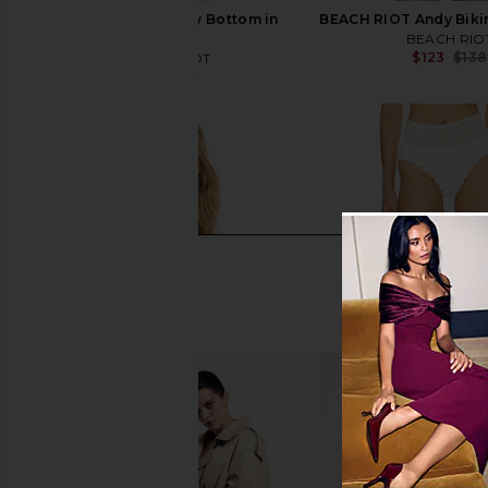
BEACH RIOT Brinley Bottom in
BEACH RIOT Andy Bikin
White
BEACH RIO
$123
$138
BEACH RIOT
$76
$98
Previous price: