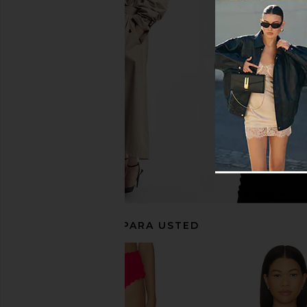
BEACH RIOT Kelsey Bikini Top in
BEACH RIOT Wyatt Biki
White
White
BEACH RIOT
BEACH RIO
$98
$68
$138
RECOMENDADO PARA USTED