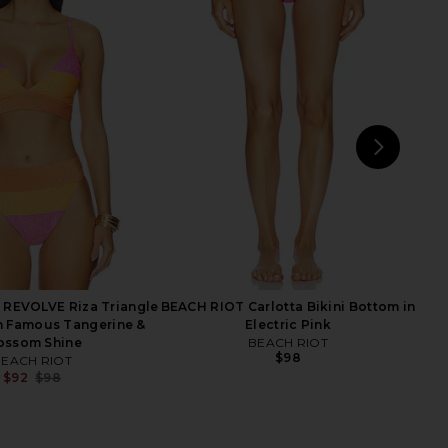
Camilla Bikini Top in
BEACH RIOT Taryn Bikini Top in
White
White
BEACH RIOT
BEACH RIOT
$108
$103
$128
Previ
NEXT
B
 REVOLVE Riza Triangle
BEACH RIOT Carlotta Bikini Bottom in
in Famous Tangerine &
Electric Pink
ossom Shine
BEACH RIOT
$98
EACH RIOT
$92
$98
Previous price: