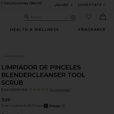
s Y Devoluciones GRATIS
¿Ayuda?
CONÉCTATE
Expandir Para Informac
Sitio de búsqueda
artículos fav
Buscar
Búsqueda visual
Ther
HEALTH & WELLNESS
FRAGRANCE
MÁS VENDIDO
LIMPIADOR DE PINCELES
BLENDERCLEANSER TOOL
SCRUB
be
bran
beautyblender
(3 Opiniones)
$20
O en 4 cuotas de $5.00 por
after
Más i