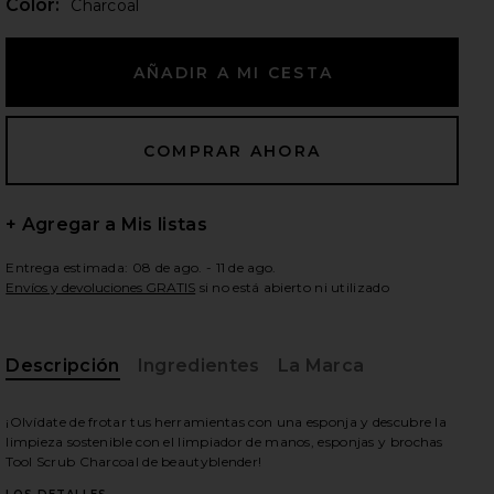
Color:
Charcoal
ientes diapositivas
+ Agregar a Mis listas
Entrega estimada: 08 de ago. - 11 de ago.
Envíos y devoluciones GRATIS
si no está abierto ni utilizado
Descripción
Ingredientes
La Marca
¡Olvídate de frotar tus herramientas con una esponja y descubre la
limpieza sostenible con el limpiador de manos, esponjas y brochas
OOL SCRUB in Charcoal
iew 2 of 4 LIMPIADOR DE PINCELES BLENDERCLEANSER TOO
vie
Tool Scrub Charcoal de beautyblender!