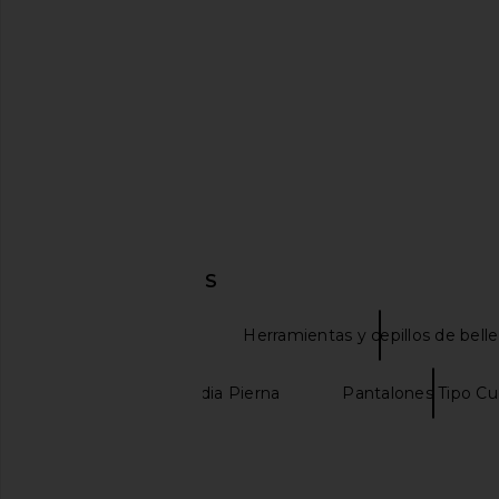
Previous price:
DESCUBRIR MÁS
beautyblender
Herramientas y cepillos de bell
Pantalones a Media Pierna
Pantalones Tipo Cu
Lovers and Friends Ketchum Mini
Summer Fridays SoftLi
Dress in Black
in Toffee
Lovers and Friends
Summer Frid