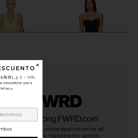
DESCUENTO
ンを取得しよう：
10%
a newsletter para
fertas y
lho Lino Midi Dress in
Norma Kamali Strapless Shirred
Maize
Front Fishtail Gown in Black
amila Coelho
Norma Kamali
$299
$350
mbos