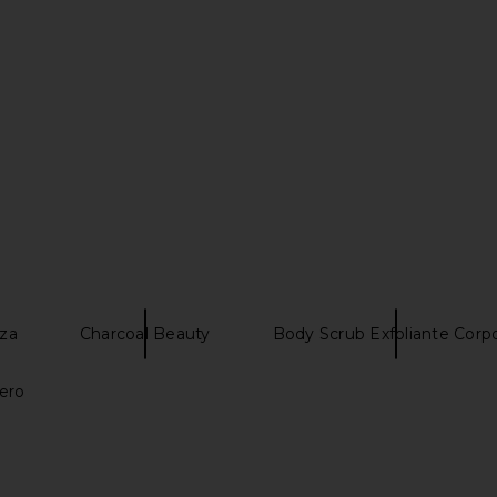
Previous price:
eza
Charcoal Beauty
Body Scrub Exfoliante Corpo
ero
ne Lip Liner
Bronx Banco Jasmine Gown in
Runaway T
Cream
D
ays
Bronx Banco
Run