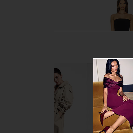
Steve Madden Seleste Sandal in
Lovers and Friends A
Gold Raffia
Black
Steve Madden
Lovers and Fri
$99
$159
$24