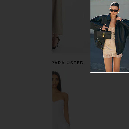
RECOMENDADO PARA USTED
Lovers and Friends Dakota
Norma Kamali x Lifesty
Handbag in Brown
Jumpsuit in B
Lovers and Friends
Norma Kama
$195
$96
$128
Previous price: