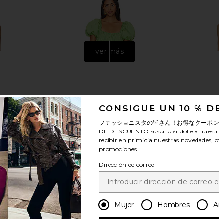
ver más
CONSIGUE UN 10 % 
ファッショニスタの皆さん！お得なクーポ
DE DESCUENTO
suscribiéndote a nuestr
recibir en primicia nuestras novedades, o
promociones.
Dirección de correo
dley Gown in
Camila Coelho Radleigh Mini Dress
Camila Coe
in Green
ends
Camila Coelho
C
Mujer
Hombres
A
0
$160
$228
Previous price:
Previous price: