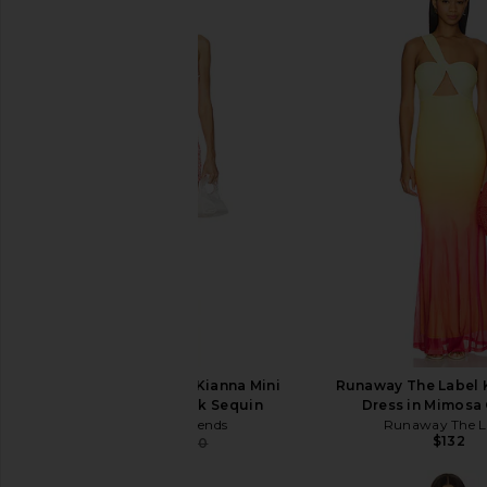
Lovers and Friends Kianna Mini
Runaway The Label 
Dress in Baby Pink Sequin
Dress in Mimosa
Lovers and Friends
Runaway The L
$132
$280
$350
Previous price: