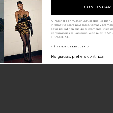
CONTINUAR
Al hacer clic en "Continuar", acepta recibir nu
informativo sobre novedades, ventas y promoc
optar por salir en cualquier momento. Vista
po
Consumidores de California, vean nuestra
AVI
FINANCIEROS.
*TÉRMINOS DE DESCUENTO
No gracias, prefiero continuar
le Sleeveless
Camila Coelho Estrella Maxi Dress
RAYE Paulin
lack
in Black
li
Camila Coelho
$288