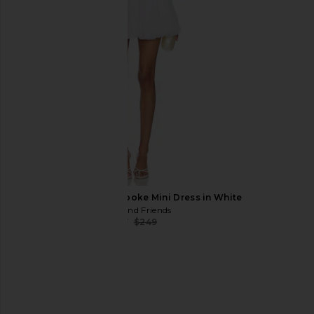
Lovers and Friends Brooke Mini Dress in White
Lovers and Friends
$217
$249
Previous price:
Bronx Banco Isabella Long Sleeve
Lovers and Friends Al
Mini Dress in Gold Multi
Baby Yello
Bronx Banco
Lovers and Fri
$455
$650
$204
$25