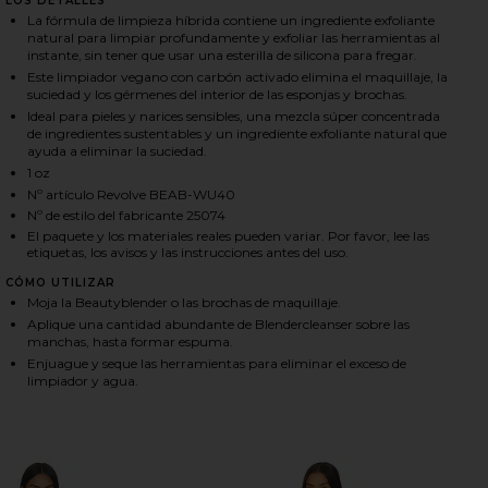
LOS DETALLES
La fórmula de limpieza híbrida contiene un ingrediente exfoliante
natural para limpiar profundamente y exfoliar las herramientas al
instante, sin tener que usar una esterilla de silicona para fregar.
HARE BLENDERCLEANSER TOOL SCRUB IN CHARCOAL
HARE BLENDERCLEANSER TOOL SCRUB IN CHARCOAL
HARE BLENDERCLEANSER TOOL SCRUB IN CHARCOAL
Este limpiador vegano con carbón activado elimina el maquillaje, la
suciedad y los gérmenes del interior de las esponjas y brochas.
Ideal para pieles y narices sensibles, una mezcla súper concentrada
de ingredientes sustentables y un ingrediente exfoliante natural que
ayuda a eliminar la suciedad.
1 oz
Nº artículo Revolve BEAB-WU40
Nº de estilo del fabricante 25074
El paquete y los materiales reales pueden variar. Por favor, lee las
etiquetas, los avisos y las instrucciones antes del uso.
CÓMO UTILIZAR
Moja la Beautyblender o las brochas de maquillaje.
Aplique una cantidad abundante de Blendercleanser sobre las
manchas, hasta formar espuma.
Enjuague y seque las herramientas para eliminar el exceso de
limpiador y agua.