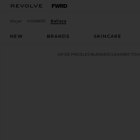
Mujer
HOMBRE
Belleza
NEW
BRANDS
SKINCARE
beautyblender
LIMPIADOR DE PINCELES BLENDERCLEANSER TOO
favoritobeautyblender Blendercleanser Tool Scrub in