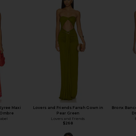
Kyree Maxi
Lovers and Friends Farrah Gown in
Bronx Banco
 Ombre
Pear Green
D
abel
Lovers and Friends
$268