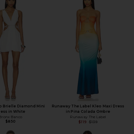
 Brielle Diamond Mini
Runaway The Label Kleo Maxi Dress
ress in White
in Pina Colada Ombre
Bronx Banco
Runaway The Label
$850
$119
$139
Previ