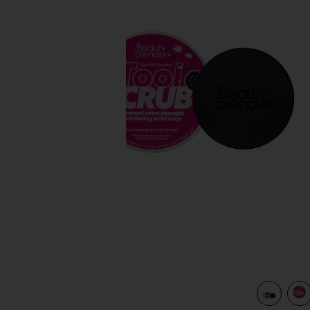
diapositivas anteriores
SER TOOL SCRUB in Charcoal
view 4 of 4 LIMPIADOR DE PINCELES BLENDERCLEANSE