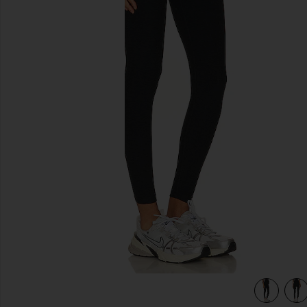
diapositivas anteriores
ging in Darkest Night
view 4 of 4 Spacedye Love The Bump Maternity Midi Leggi