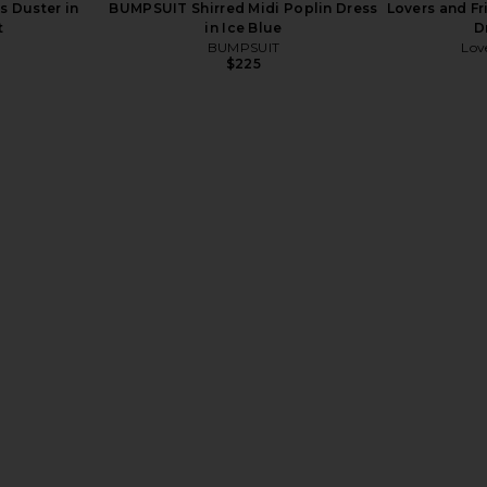
s Duster in
BUMPSUIT Shirred Midi Poplin Dress
Lovers and Fr
t
in Ice Blue
D
BUMPSUIT
Lov
$225
 Romper in
HATCH The Classic Button Down
Beyond Yo
Maternity Shirt in White
Bump Mater
HATCH
Dark C
$178