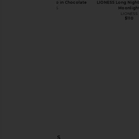
LIONESS Aura Poncho in Chocolate
LIONESS Long Night
LIONESS
Moonligh
$75
LIONESS
$110
Beyond Yoga Spacedye Uplevel
BUMPSUIT The Cindy
Maternity Jumpsuit in Dark
Black
Chocolate Heather
BUMPSUIT
$105
Beyond Yoga
$113
$148
Previous price:
DESCUBRIR MÁS