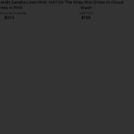
iends Sandra Linen Mini
HATCH The Kiley Mini Dress in Cloud
ress in Pink
Wash
ers and Friends
HATCH
$220
$198
ga Spacedye Love The
BUMPSUIT The Kate in Black
nity Midi Legging in
BUMPSUIT
$135
hocolate Heather
Beyond Yoga
$92
$108
Previous price: