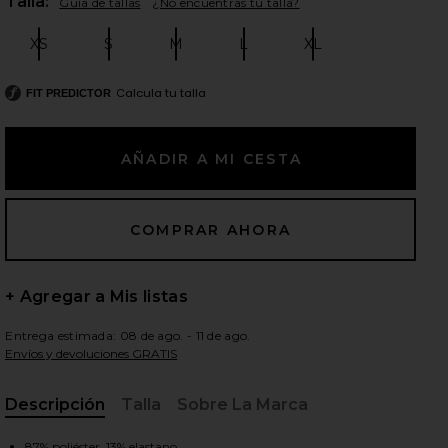
Plea
Talla:
Guía de tallas
¿No encuentras tu talla?
XS
S
M
L
XL
Size:
Size:
Size:
Size:
Size:
ientes diapositivas
Calcula tu talla
FIT PREDICTOR
+ Agregar a Mis listas
Entrega estimada: 08 de ago. - 11 de ago.
Envíos y devoluciones GRATIS
Descripción
Talla
Sobre La Marca
in Darkest Night
iew 2 of 4 Spacedye Love The Bump Maternity Midi Legging in 
view
, Cu
87% poliéster, 13% elastano