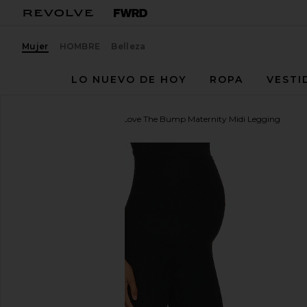
Mujer
HOMBRE
Belleza
LO NUEVO DE HOY
ROPA
VESTI
Beyond Yoga
Spacedye Love The Bump Maternity Midi Legging
favoritoBeyond Yoga Spacedye Love The Bump Mate