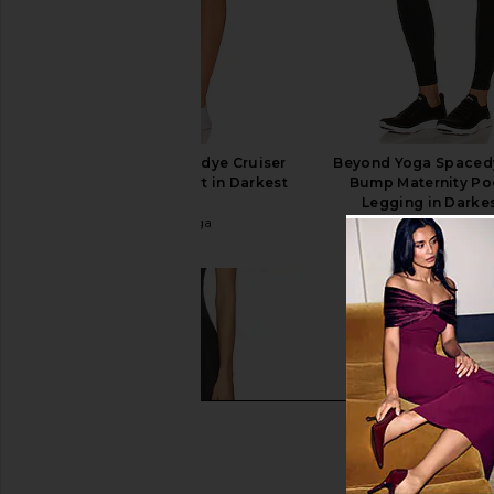
Beyond Yoga Spacedye Cruiser
Beyond Yoga Spacedy
Maternity Biker Short in Darkest
Bump Maternity Po
Night
Legging in Darke
Beyond Yoga
Beyond Yog
$78
$88
$118