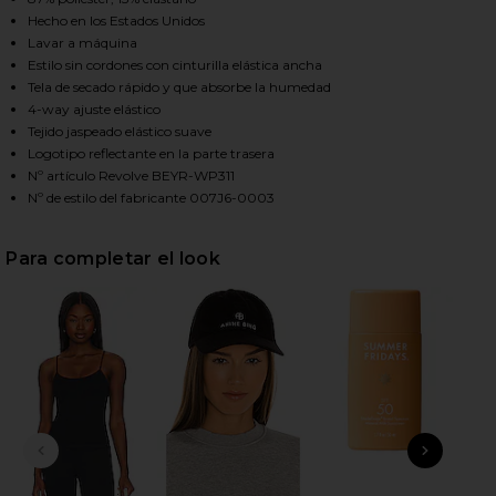
Hecho en los Estados Unidos
Lavar a máquina
Estilo sin cordones con cinturilla elástica ancha
HARE SPACEDYE LOVE THE BUMP MATERNITY MIDI L
HARE SPACEDYE LOVE THE BUMP MATERNITY MIDI L
HARE SPACEDYE LOVE THE BUMP MATERNITY MIDI L
Tela de secado rápido y que absorbe la humedad
4-way ajuste elástico
Tejido jaspeado elástico suave
Logotipo reflectante en la parte trasera
Nº artículo Revolve BEYR-WP311
Nº de estilo del fabricante 007J6-0003
Para completar el look
DIAPOSITIVA ANTERIOR
SIGU