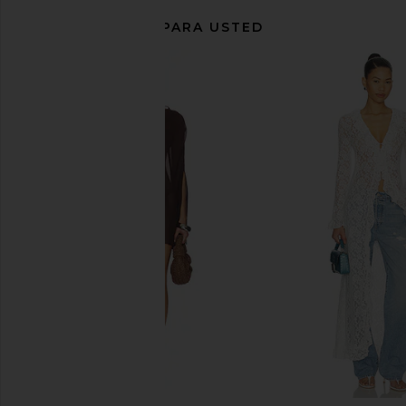
RECOMENDADO PARA USTED
HATCH The Celia Dress in White
Beyond Yoga Spacedy
HATCH
Maternity Pant in Da
$278
Beyond Yog
$118