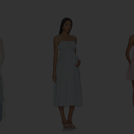
e Practice
Commando Butter Luxe Maternity
BUMPSUIT Sc
rkest Night
Legging in Black
Midi
a
Commando
$198