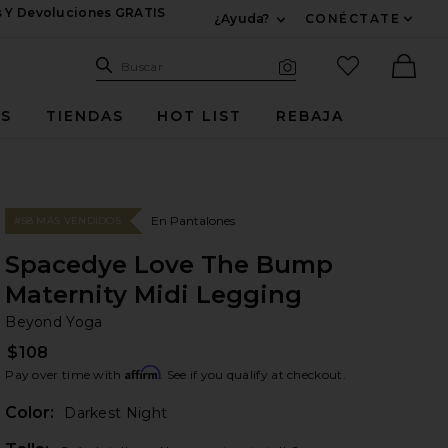
s Y Devoluciones GRATIS
¿Ayuda?
CONÉCTATE
Expandir Para Informac
Sitio de búsqueda
artículos fav
Buscar
Búsqueda visual
Ther
ES
TIENDAS
HOT LIST
REBAJA
En Pantalones
#58 MÁS VENDIDOS
Spacedye Love The Bump
Maternity Midi Legging
Be
bran
Beyond Yoga
$108
Affirm
Pay over time with
. See if you qualify at checkout.
Color:
Darkest Night