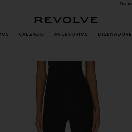
Envío
Revolve
DOS
CALZADO
ACCESORIOS
DISEÑADOR
rnity Midi Legging in Darkest Night