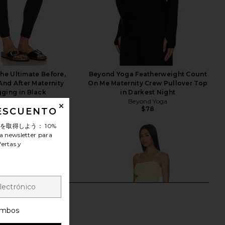
e Ultimate Before,
Beyond Yoga Featherweight Count
And After Maternity
On Me Maternity Crew Pullover Top
ging in Black
in Darkest Night
HATCH
Beyond Yoga
$98
$78
DESCUENTO
ンを取得しよう：
10%
a newsletter para
fertas y
mbos