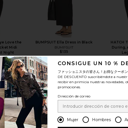
e Love the
BUMPSUIT Ella Dress in Black
HATCH Th
cket Midi
BUMPSUIT
During, 
$135
st Night
Leg
a
CONSIGUE UN 10 % 
Previous price:
ファッショニスタの皆さん！お得なクーポ
DE DESCUENTO
suscribiéndote a nuestr
recibir en primicia nuestras novedades, o
promociones.
Dirección de correo
ver más
Mujer
Hombres
A