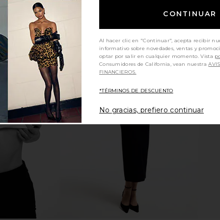
CONTINUAR
Al hacer clic en "Continuar", acepta recibir nu
informativo sobre novedades, ventas y promoc
optar por salir en cualquier momento. Vista
po
Consumidores de California, vean nuestra
AVI
FINANCIEROS.
ss in Black
Beyond Yoga Spacedye Uplift
BUMPSUIT T
*TÉRMINOS DE DESCUENTO
Maternity Jumpsuit in Darkest
Po
Night
No gracias, prefiero continuar
Beyond Yoga
$148