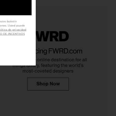
estro boletín
iones. Usted puede
lítica de privacidad
SO DE INCENTIVOS
he Zoe Midi Dress in
BUMPSUIT Shirred Midi Poplin
wedered Blue
Dress in Lemon
BUMPSUIT
BUMPSUIT
$145
$225