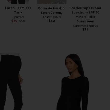
Loren Seamless
ShadeDrops Broad
Gorra de béisbol
Bá
Tank
Spectrum SPF 50
Sport Jeremy
Splits59
Mineral Milk
ANINE BING
S
$60
$35
$58
Sunscreen
Previous price:
Summer Fridays
$38