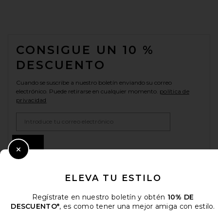
FOOTER
CONSIGUE UN 10 %
DESCUENTO
Cuando se suscribe a nuestro boletín enviando su correo
electrónico. Puede retirarse en cualquier momento.
política de
privacidad
Email Address
Sign Up
Close Modal
ELEVA TU ESTILO
es
USD
Change Country Regions Preferences
Regístrate en nuestro boletín y obtén
10% DE
DESCUENTO*
, es como tener una mejor amiga con estilo.