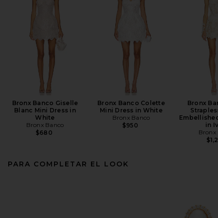
Bronx Banco Giselle
Bronx Banco Colette
Bronx Ba
Blanc Mini Dress in
Mini Dress in White
Straples
White
Bronx Banco
Embellished
Bronx Banco
in I
$950
Bronx
$680
$1,
PARA COMPLETAR EL LOOK