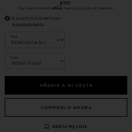
$750
Affirm
Pay over time with
. See if you qualify at checkout.
EL AJUSTE DE ESTE ARTÍCULO
el ajuste es exacto
Talla
Color
AÑADIR A MI CESTA
CÓMPRALO AHORA
Add to My Lists