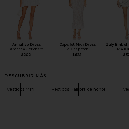
Annalise Dress
Capulet Midi Dress
Zaly Embell
Amanda Uprichard
V. Chapman
MAJO
$202
$625
$3
DESCUBRIR MÁS
Vestidos Mini
Vestidos Palabra de honor
Ve