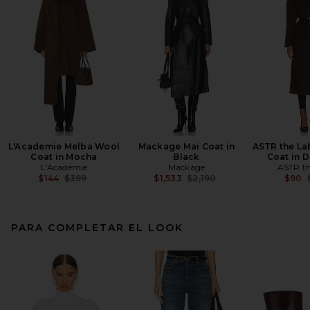
L'Academie Melba Wool
Mackage Mai Coat in
ASTR the La
Coat in Mocha
Black
Coat in D
L'Academie
Mackage
ASTR th
Previous price:
Previous price:
$144
$399
$1,533
$2,190
$90
PARA COMPLETAR EL LOOK