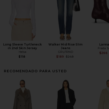
Long Sleeve Turtleneck
Walker Mid Rise Slim
Lanna
in 2nd Skin Jersey
Jeans
Freda S
Helsa
GRLFRND
$266
Previous price:
$118
$189
$248
RECOMENDADO PARA USTED