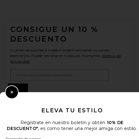
FOOTER
CONSIGUE UN 10 %
DESCUENTO
Cuando se suscribe a nuestro boletín enviando su correo
electrónico. Puede retirarse en cualquier momento.
política de
privacidad
Email Address
Sign Up
Close Modal
ELEVA TU ESTILO
es
USD
Change Country Regions Preferences
Regístrate en nuestro boletín y obtén
10% DE
DESCUENTO*
, es como tener una mejor amiga con estilo.
Dirección de correo