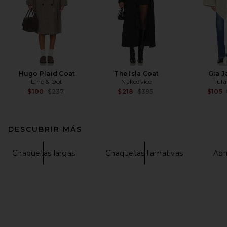
Hugo Plaid Coat
The Isla Coat
Gia J
Line & Dot
Nakedvice
Tula
Previous price:
Previous price:
$100
$237
$218
$395
$105
DESCUBRIR MÁS
Chaquetas largas
Chaquetas llamativas
Abr