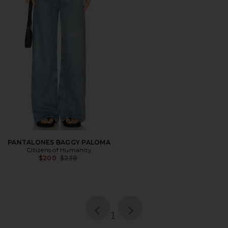
PANTALONES BAGGY PALOMA
Citizens of Humanity
Previous price:
$200
$238
page
of 1, currently selected
1