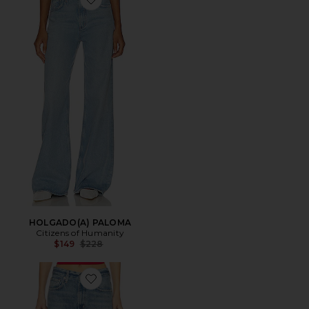
Favorite HOLGADO(A) PALOMA
HOLGADO(A) PALOMA
Citizens of Humanity
Previous price:
$149
$228
Favorite PANTALONES BAGGY PALOMA