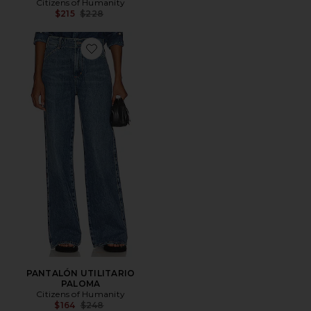
Citizens of Humanity
Previous price:
$215
$228
Favorite PANTALÓN UTILITARIO PALOMA
PANTALÓN UTILITARIO
PALOMA
Citizens of Humanity
Previous price:
$164
$248