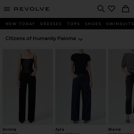
menu - shows more content
Revolve, Apparel & Fashion
Search
NEW TODAY
DRESSES
TOPS
SHOES
SWIMSUIT
Citizens of Humanity
Paloma
Annina
Ayla
Blaine
Straight
Relaxed Baggy
High Rise Stra