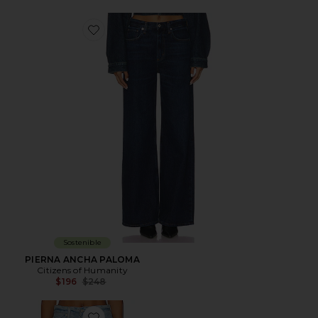
Favorite PIERNA ANCHA PALOMA
Sostenible
PIERNA ANCHA PALOMA
Citizens of Humanity
Previous price:
$196
$248