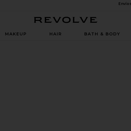
Envío
Revolve
MAKEUP
HAIR
BATH & BODY
odorant in N Green
 DEODORANT IN N GREEN ON FACEBOOK (OPENS IN 
 DEODORANT IN N GREEN ON TWITTER (OPENS IN A
 DEODORANT IN N GREEN ON PINTEREST (OPENS IN