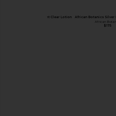
SK-II Facial Treatment Clear Lotion
African Botanics Silve
SK-II
African Botan
$80
$175
Mirror Water Rub Solid Balm
goop beauty Amino Ac
Mirror Water
Shampoo
$47
goop beaut
$36