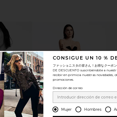
CONSIGUE UN 10 % 
tural Body
Corpus Santalum Natural Body
Corpus
ファッショニスタの皆さん！お得なクーポ
een
Wash in Santalum
DE DESCUENTO
suscribiéndote a nuestr
Corpus
$30
recibir en primicia nuestras novedades, o
promociones.
Dirección de correo
Mujer
Hombres
A