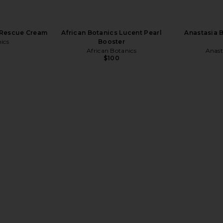
r Rescue Cream
African Botanics Lucent Pearl
Anastasia 
ics
Booster
African Botanics
Anasta
$100
id Shinebath
African Botanics Buchu Botanical
ILIA T
Enzyme Polish
y
African Botanics
$85