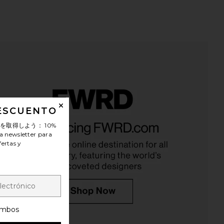
DESCUENTO
 Cypress Shampoo
Corpus Third Rose Natural Body
ンを取得しよう：
10%
Corpus
Wash in Third Rose
$32
a newsletter para
Corpus
$30
fertas y
mbos