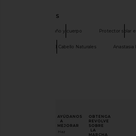
DESCUBRIR MÁS
Corpus
Baño y cuerpo
Protector solar e
Productos Para El Cabello Naturales
Anastasia 
Superegg Phyto Bounce Eye
Charlotte Tilbury Hot 
Contour Solution
in Kim K.W
Superegg
Charlotte Tilb
$50
$37
MEJORA
AYÚDANOS
OBTENGA
TU
A
REVOLVE
JUEGO
MEJORAR
SOBRE
DE
LA
Haz
MODA
MARCHA