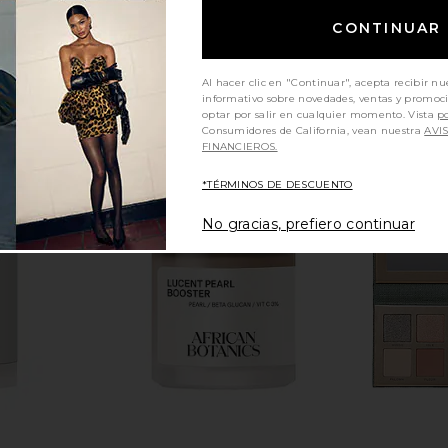
CONTINUAR
Al hacer clic en "Continuar", acepta recibir nu
informativo sobre novedades, ventas y promoc
optar por salir en cualquier momento. Vista
po
Consumidores de California, vean nuestra
AVI
FINANCIEROS.
*TÉRMINOS DE DESCUENTO
No gracias, prefiero continuar
dy Butter
MUTHA The Nudist Body Cleansing
19/99 Beau
Gel
P
MUTHA
$35