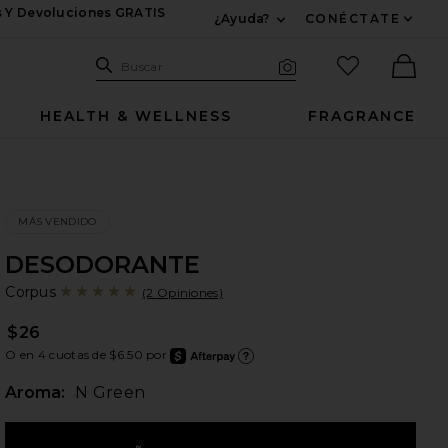
s Y Devoluciones GRATIS
¿Ayuda?
CONÉCTATE
Expandir Para Informac
Sitio de búsqueda
artículos fav
Buscar
Búsqueda visual
Ther
HEALTH & WELLNESS
FRAGRANCE
MÁS VENDIDO
DESODORANTE
Co
bran
Corpus
(2 Opiniones)
$26
A NEW WINDOW)
O en 4 cuotas de $6.50 por
after
Más i
Aroma:
N Green
 NEW WINDOW)
 A NEW WINDOW)