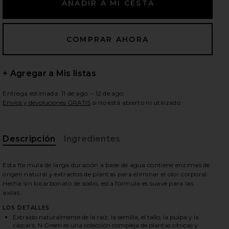
+ Agregar a Mis listas
Entrega estimada: 11 de ago. - 12 de ago.
Envíos y devoluciones GRATIS
si no está abierto ni utilizado
Descripción
Ingredientes
Esta fórmula de larga duración a base de agua contiene enzimas de
origen natural y extractos de plantas para eliminar el olor corporal.
Hecha sin bicarbonato de sodio, esta fórmula es suave para las
axilas.
LOS DETALLES
Extraído naturalmente de la raíz, la semilla, el tallo, la pulpa y la
cáscara, N Green es una colección compleja de plantas cítricas y