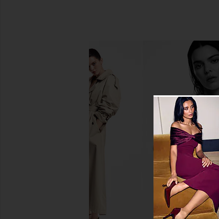
Maison Louis Marie No.04 Bois de
Corpus Nº Green Na
Balincourt Deodorant
Wash in N Gr
Maison Louis Marie
Corpus
$20
$30