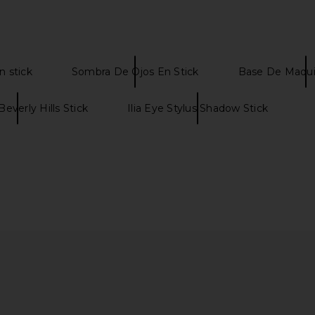
n stick
Sombra De Ojos En Stick
Base De Maquil
Beverly Hills Stick
Ilia Eye Stylus Shadow Stick
Lips Lipstick
goop beauty Nutrient Shinebath
Good Weath
.
Hair Mask
Sun
ury
goop beauty
Goo
$55