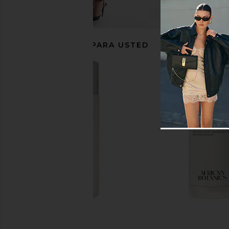
RECOMENDADO PARA USTED
Corpus Nº Green Deodorant Spray
Corpus Nº Green Bo
Corpus
Corpus
$26
$58