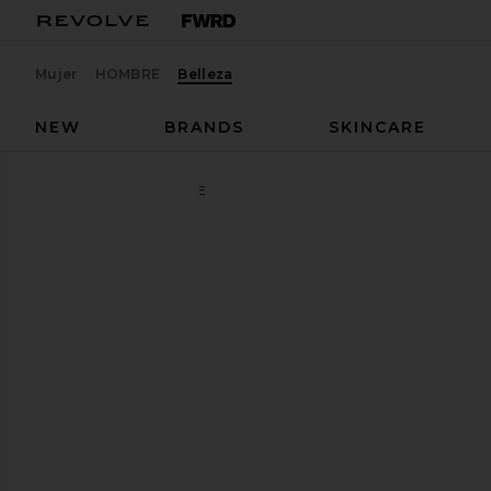
Mujer
HOMBRE
Belleza
NEW
BRANDS
SKINCARE
Corpus
DESODORANTE
favoritoCorpus Nº Green Natural Stick De
SHARE Nº GREEN NATURAL STICK
SHARE Nº GREEN NATURAL STICK
SHARE Nº GREEN NATURAL STICK