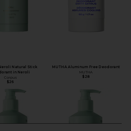
eroli Natural Stick
MUTHA Aluminum Free Deodorant
orant in Neroli
MUTHA
$28
Corpus
$26