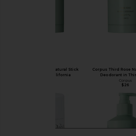
Corpus California Natural Stick
Corpus Third Rose Na
Deodorant in California
Deodorant in Thi
Corpus
Corpus
$26
$26