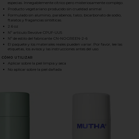
especias. Innegablemente cítrico pero misteriosamente complejo.
Producto vegetariano producido sin crueldad animal
Formulado sin aluminio, parabenos, talco, bicarbonato de sodio,
ftalatos y fragancias sintéticas.
2.6 oz
Nº artículo Revolve CPUF-UU5
Nº de estilo del fabricante CN-NOGREEN-2-6
El paquete y los materiales reales pueden variar. Por favor, lee las
etiquetas, los avisos y las instrucciones antes del uso.
CÓMO UTILIZAR
Aplicar sobre la piel limpia y seca
No aplicar sobre la piel dañada