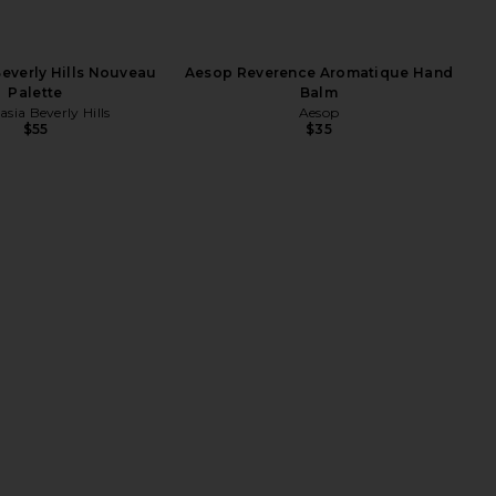
Beverly Hills Nouveau
Aesop Reverence Aromatique Hand
Palette
Balm
sia Beverly Hills
Aesop
$55
$35
he Base Face Milk
SIDIA The Body Exfoliant in Wired
ILIA
SIDIA
$58
$44