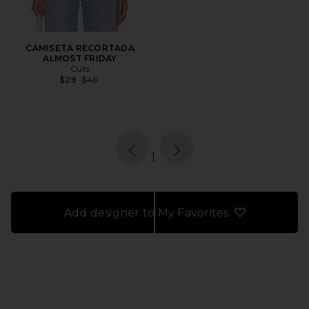
CAMISETA RECORTADA
ALMOST FRIDAY
Cuts
Previous price:
$29
$46
page
of 1, currently selected
1
Add designer to My Favorites