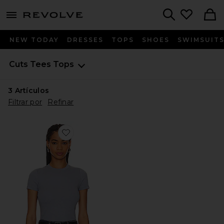
menu - shows more content
Revolve, Apparel & Fashion
Search
NEW TODAY
DRESSES
TOPS
SHOES
SWIMSUIT
Cuts
Tees Tops
3
Artículos
Filtrar por
Refinar
Favorite CAMISETA TOMBOY