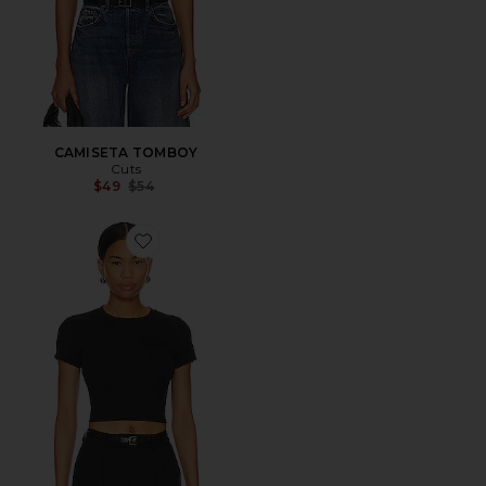
CAMISETA TOMBOY
Cuts
Previous price:
$49
$54
Favorite CAMISETA RECORTADA TOMBOY