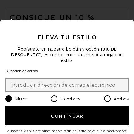
FOOTER
CONSIGUE UN 10 %
CLOSE MODAL
DESCUENTO
ELEVA TU ESTILO
Cuando se suscribe a nuestro boletín enviando su correo
electrónico. Puede retirarse en cualquier momento.
política de
privacidad
Regístrate en nuestro boletín y obtén
10% DE
DESCUENTO*
, es como tener una mejor amiga con
Email Address
estilo.
Dirección de correo
Sign Up
Mujer
Hombres
Ambos
es
USD
Change Country Regions Preferences
CONTINUAR
¡AYÚDANOS A MEJORAR!
Haz una breve encuesta sobre la visita de hoy.
¡Vamos!
Al hacer clic en "Continuar", acepta recibir nuestro boletín informativo sobre