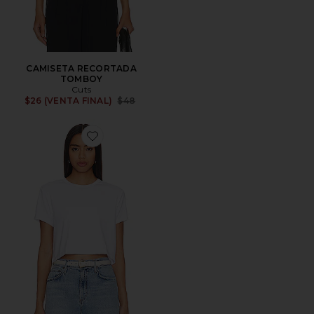
CAMISETA RECORTADA
TOMBOY
Cuts
Previous price:
$26 (VENTA FINAL)
$48
Favorite CAMISETA RECORTADA ALMOST FRIDAY