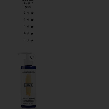
dpHUE
$39
Favorite BRILLO + TONIFICACIÓN GLOSS+ TONING