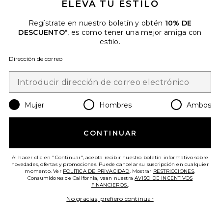
ELEVA TU ESTILO
Regístrate en nuestro boletín y obtén
10% DE
DESCUENTO*
, es como tener una mejor amiga con
Favorite ACONDICIONADOR COOL BLONDE
estilo.
Dirección de correo
Mujer
Hombres
Ambos
CONTINUAR
Al hacer clic en "Continuar", acepta recibir nuestro boletín informativo sobre
novedades, ofertas y promociones. Puede cancelar su suscripción en cualquier
momento. Ver
POLÍTICA DE PRIVACIDAD
. Mostrar
RESTRICCIONES
.
Consumidores de California, vean nuestra
AVISO DE INCENTIVOS
FINANCIEROS.
.
ACONDICIONADOR COOL
BLONDE
No gracias, prefiero continuar
dpHUE
$28