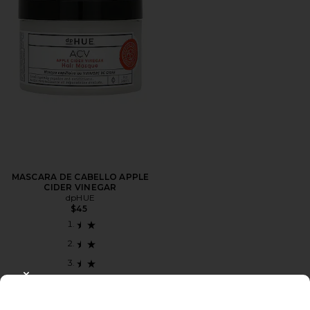
MASCARA DE CABELLO APPLE
CIDER VINEGAR
dpHUE
$45
CLOSE MODAL