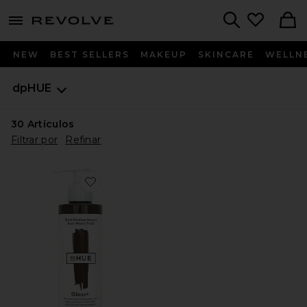
menu - shows more content
Revolve, Apparel & Fashion
Search
NEW
BEST SELLERS
MAKEUP
SKINCARE
WELLN
dpHUE
30
Artículos
Filtrar por
Refinar
Favorite COLOR SEMIPERMANENTE GLOSS+