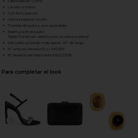
Fabricado en China
Lavado a mano
Con forro parcial
HARE EUPHORIA MAXI DRESS IN BLACK ON FACEBOO
HARE EUPHORIA MAXI DRESS IN BLACK ON TWITTER
HARE EUPHORIA MAXI DRESS IN BLACK ON PINTERE
Cierre posterior oculto
Tirantes de quita y pon ajustables
Abertura en el busto
Tejido Ponte con abertura en la costura lateral
Del cuello al borde mide aprox. 49" de largo
Nº artículo Revolve ELLI-WD593
Nº de estilo del fabricante E6022308
Para completar el look
DIAPOSITIVA ANTERIOR
SIGU
On-
An