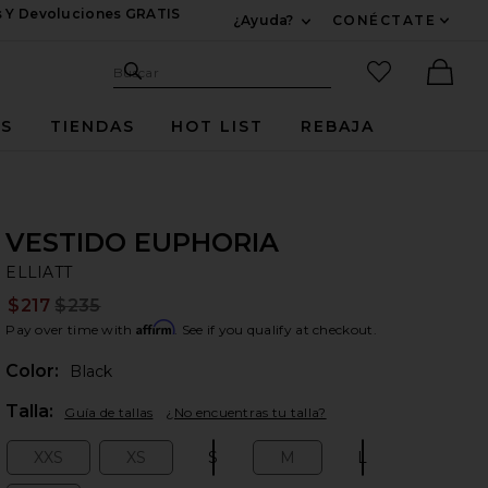
s Y Devoluciones GRATIS
¿Ayuda?
CONÉCTATE
Expandir Para Informac
Sitio de búsqueda
artículos fav
Buscar
Ther
ES
TIENDAS
HOT LIST
REBAJA
VESTIDO EUPHORIA
EL
bran
ELLIATT
$217
$235
Prev
Affirm
Pay over time with
. See if you qualify at checkout.
Color:
Black
Plea
Talla:
Guía de tallas
¿No encuentras tu talla?
XXS
XS
S
M
L
Size:
Size:
Size:
Size:
Size: