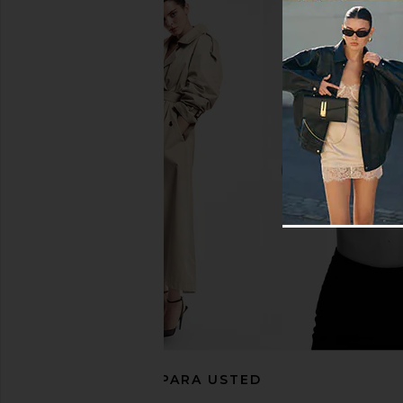
Michael Costello x REVOLVE Nolan
ELLIATT Eden Maxi Dr
Maxi Dress in Black
ELLIATT
$243
$25
Michael Costello
$188
RECOMENDADO PARA USTED