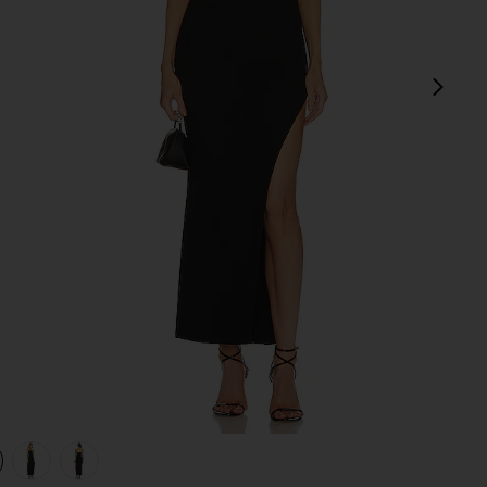
sigu
view 1 of 4 VESTIDO EUPHORIA in Black
v