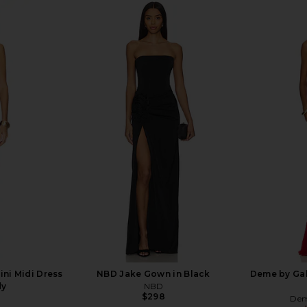
se Dress in
Katie May Surreal Dress in Deep
Bardot Ele
Sea
hard
Katie May
$250
ni Midi Dress
NBD Jake Gown in Black
Deme by Gab
dy
NBD
$298
Dem