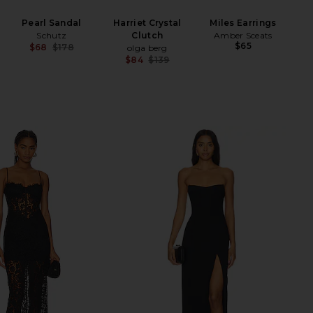
W
Pearl Sandal
Harriet Crystal
Miles Earrings
Schutz
Clutch
Amber Sceats
$65
$68
$178
olga berg
Previous price:
$84
$139
Previous price: