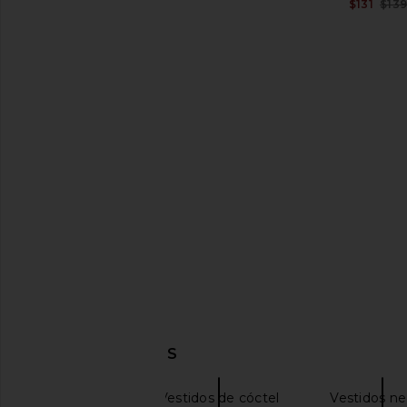
$131
$13
Bardot x REVOLVE Martini Midi
Amanda Uprichard Qu
Dress in Cobalt
Black
Bardot
Amanda Upric
$169
$260
DESCUBRIR MÁS
ELLIATT
Vestidos de cóctel
Vestidos n