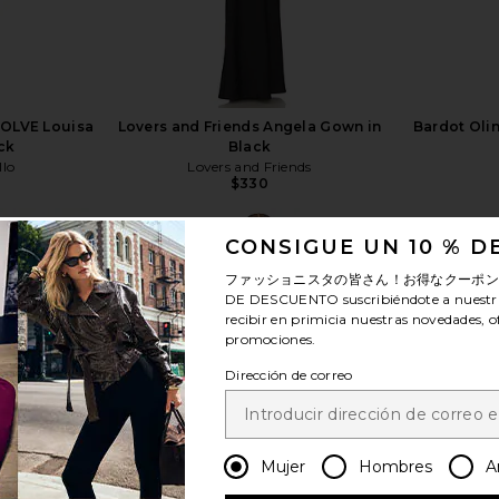
VOLVE Louisa
Lovers and Friends Angela Gown in
Bardot Olin
ck
Black
llo
Lovers and Friends
$330
CONSIGUE UN 10 % 
ファッショニスタの皆さん！お得なクーポ
DE DESCUENTO
suscribiéndote a nuestr
recibir en primicia nuestras novedades, o
promociones.
ver más
Dirección de correo
Mujer
Hombres
A