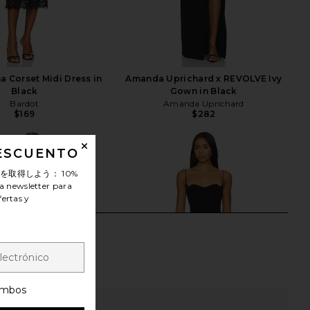
a Corset Midi Dress in
Amanda Uprichard x REVOLVE Ivy
Black
Gown in Black
Bardot
Amanda Uprichard
$169
$282
DESCUENTO
ンを取得しよう：
10%
a newsletter para
fertas y
mbos