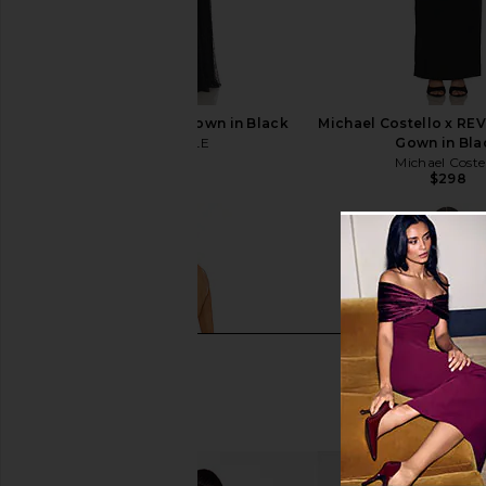
MAJORELLE Salma Gown in Black
Michael Costello x RE
MAJORELLE
Gown in Bla
$320
Michael Coste
$298