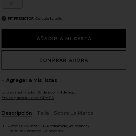
XL
Size:
Calcula tu talla
FIT PREDICTOR
ientes diapositivas
+ Agregar a Mis listas
Entrega estimada: 08 de ago. - 11 de ago.
Envíos y devoluciones GRATIS
Descripción
Talla
Sobre La Marca
, Cu
iew 2 of 4 VESTIDO EUPHORIA in Black
view
Pieza: 68% viscosa, 28% poliamida, 4% spandex
Forro: 96% poliéster, 4% spandex