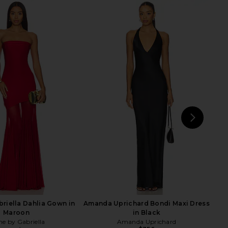
ni Midi Dress in Black
Katie May Surreal Gown in Black
Bardot
Katie May
$250
$115
$129
Previous price:
NEXT
Ba
riella Dahlia Gown in
Amanda Uprichard Bondi Maxi Dress
Maroon
in Black
e by Gabriella
Amanda Uprichard