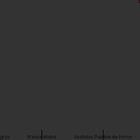
9
Previous price:
een Gown in
Amanda Uprichard X Revolve
I.AM.GIA El
Strapless Puzzle Gown in Black
hard
Amanda Uprichard
$273
egros
Maxivestidos
Vestidos Palabra de honor