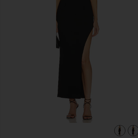
diapositivas anteriores
view 4 of 4 VESTIDO EUPHORIA in Black