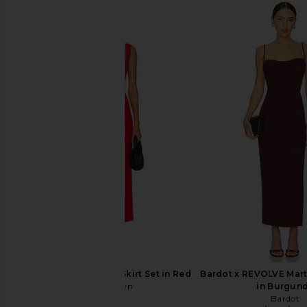
Bardot Eleni Chain Midi Dress in
Amanda Uprichard Aly
Black
Black
Bardot
Amanda Upric
$370
$124
$139
Previous price:
superdown Veneda Skirt Set in Red
Bardot x REVOLVE Marti
superdown
in Burgun
$88
Bardot