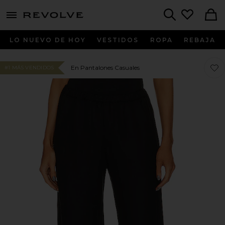
menu - shows more content
Revolve, Apparel & Fashion
Search
LO NUEVO DE HOY
VESTIDOS
ROPA
REBAJA
Favo
Favo
En Pantalones Casuales
#1 MÁS VENDIDOS