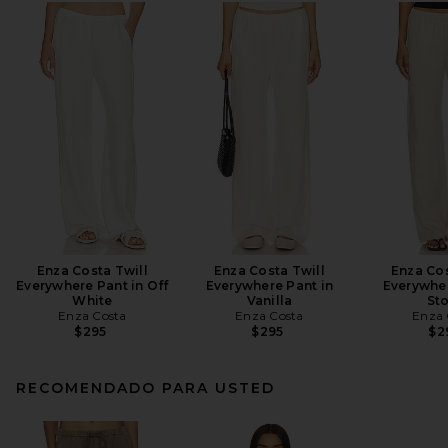
Enza Costa Twill
Enza Costa Twill
Enza Cos
Everywhere Pant in Off
Everywhere Pant in
Everywher
White
Vanilla
St
Enza Costa
Enza Costa
Enza 
$295
$295
$2
RECOMENDADO PARA USTED