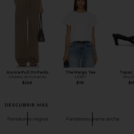
Aurora Pull On Pants
The Margo Tee
Topaz 
Citizens of Humanity
LESET
Tony 
$258
$78
$1
DESCUBRIR MÁS
Pantalones negros
Pantalones pierna ancha