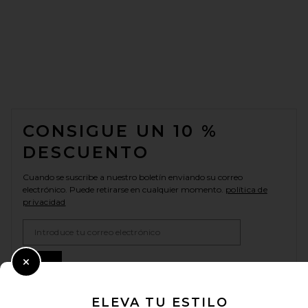
FOOTER
CONSIGUE UN 10 %
DESCUENTO
Cuando se suscribe a nuestro boletín enviando su correo
electrónico. Puede retirarse en cualquier momento.
política de
privacidad
Email Address
Sign Up
Close Modal
ELEVA TU ESTILO