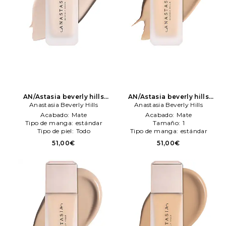
AN/Astasia beverly hills
AN/Astasia beverly hills
maquillaje perfecteng
Anastasia Beverly Hills
maquillaje perfecteng
Anastasia Beverly Hills
blurreng foundation en
blurreng foundation en
Acabado:
Mate
Acabado:
Mate
color belleza: N/A
Anastasia
color belleza: N/A
Anastasia
Tipo de manga:
estándar
Tamaño:
1
Beverly Hills
Beverly Hills
Tipo de piel:
Todo
Tipo de manga:
estándar
51,00€
51,00€