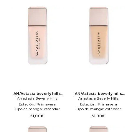
AN/Astasia beverly hills
AN/Astasia beverly hills
maquillaje impeccable
Anastasia Beverly Hills
maquillaje impeccable
Anastasia Beverly Hills
blurreng second sken matte
blurreng second sken matte
Estación:
Primavera
Estación:
Primavera
foundation en color Beige
foundation en color Beige
Tipo de manga:
estándar
Tipo de manga:
estándar
Anastasia Beverly Hills
Anastasia Beverly Hills
51,00€
51,00€