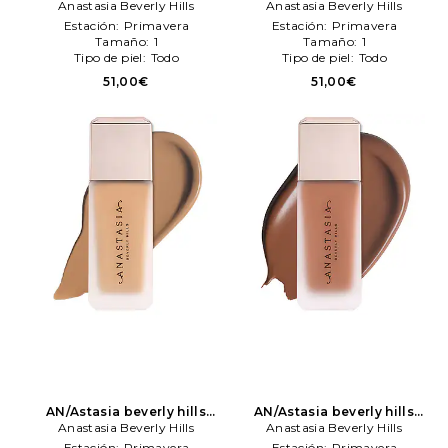
maquillaje perfecteng
Anastasia Beverly Hills
maquillaje perfecteng
Anastasia Beverly Hills
blurreng foundation en
blurreng foundation en
Estación:
Primavera
Estación:
Primavera
color belleza: N/A
Anastasia
color belleza: N/A
Anastasia
Tamaño:
1
Tamaño:
1
Beverly Hills
Beverly Hills
Tipo de piel:
Todo
Tipo de piel:
Todo
51,00€
51,00€
AN/Astasia beverly hills
AN/Astasia beverly hills
maquillaje perfecteng
Anastasia Beverly Hills
maquillaje perfecteng
Anastasia Beverly Hills
blurreng foundation en
blurreng foundation en
Estación:
Primavera
Estación:
Primavera