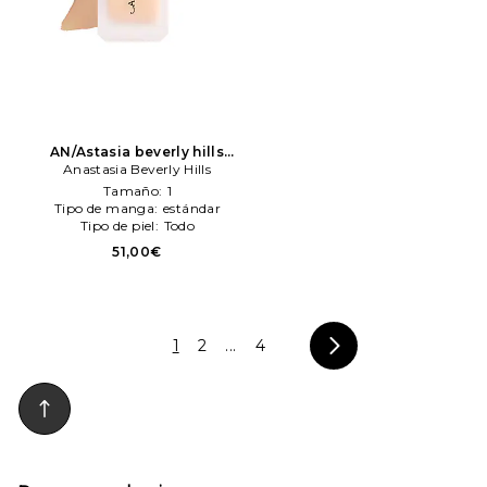
AN/Astasia beverly hills
maquillaje perfecteng
Anastasia Beverly Hills
blurreng foundation en
Tamaño:
1
color belleza: N/A
Anastasia
Tipo de manga:
estándar
Beverly Hills
Tipo de piel:
Todo
51,00€
1
2
...
4