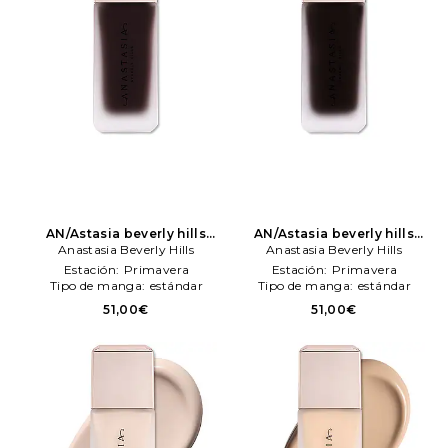
AN/Astasia beverly hills
AN/Astasia beverly hills
maquillaje impeccable
Anastasia Beverly Hills
maquillaje impeccable
Anastasia Beverly Hills
blurreng second sken matte
blurreng second sken matte
Estación:
Primavera
Estación:
Primavera
foundation en color marrón
foundation en color marrón
Tipo de manga:
estándar
Tipo de manga:
estándar
Anastasia Beverly Hills
Anastasia Beverly Hills
51,00€
51,00€