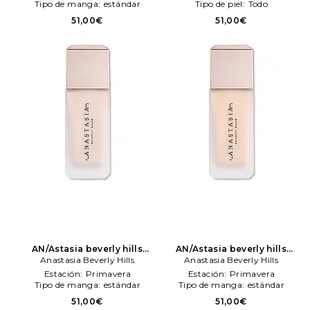
Beverly Hills
Beverly Hills
Tipo de manga:
estándar
Tipo de piel:
Todo
51,00€
51,00€
AN/Astasia beverly hills
AN/Astasia beverly hills
maquillaje impeccable
Anastasia Beverly Hills
maquillaje impeccable
Anastasia Beverly Hills
blurreng second sken matte
blurreng second sken matte
Estación:
Primavera
Estación:
Primavera
foundation en color Beige
foundation en color Beige
Tipo de manga:
estándar
Tipo de manga:
estándar
Anastasia Beverly Hills
Anastasia Beverly Hills
51,00€
51,00€