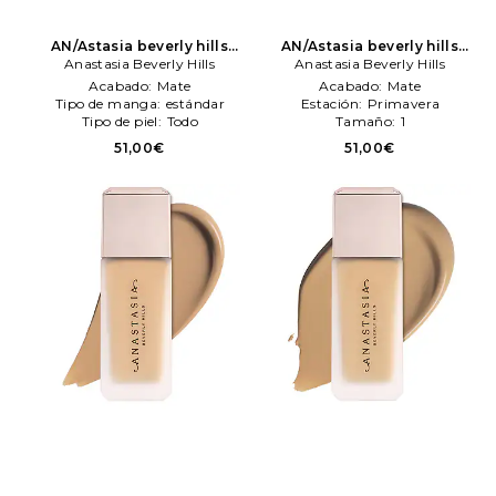
AN/Astasia beverly hills
AN/Astasia beverly hills
maquillaje perfecteng
Anastasia Beverly Hills
maquillaje perfecteng
Anastasia Beverly Hills
blurreng foundation en
blurreng foundation en
Acabado:
Mate
Acabado:
Mate
color belleza: N/A
Anastasia
color belleza: N/A
Anastasia
Tipo de manga:
estándar
Estación:
Primavera
Beverly Hills
Beverly Hills
Tipo de piel:
Todo
Tamaño:
1
51,00€
51,00€