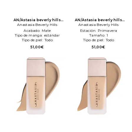
AN/Astasia beverly hills
AN/Astasia beverly hills
maquillaje perfecteng
Anastasia Beverly Hills
maquillaje perfecteng
Anastasia Beverly Hills
blurreng foundation en
blurreng foundation en
Acabado:
Mate
Estación:
Primavera
color belleza: N/A
Anastasia
color belleza: N/A
Anastasia
Tipo de manga:
estándar
Tamaño:
1
Beverly Hills
Beverly Hills
Tipo de piel:
Todo
Tipo de piel:
Todo
51,00€
51,00€