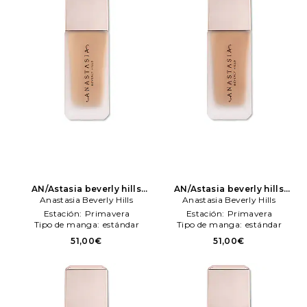
AN/Astasia beverly hills
AN/Astasia beverly hills
maquillaje impeccable
Anastasia Beverly Hills
maquillaje impeccable
Anastasia Beverly Hills
blurreng second sken matte
blurreng second sken matte
Estación:
Primavera
Estación:
Primavera
foundation en color Beige
foundation en color Beige
Tipo de manga:
estándar
Tipo de manga:
estándar
Anastasia Beverly Hills
Anastasia Beverly Hills
51,00€
51,00€