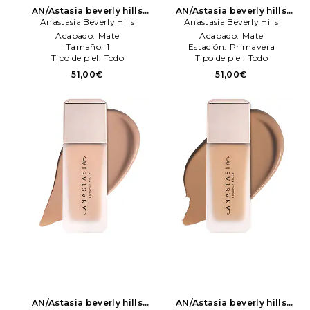
AN/Astasia beverly hills
AN/Astasia beverly hills
maquillaje perfecteng
Anastasia Beverly Hills
maquillaje perfecteng
Anastasia Beverly Hills
blurreng foundation en
blurreng foundation en
Acabado:
Mate
Acabado:
Mate
color belleza: N/A
Anastasia
color belleza: N/A
Anastasia
Tamaño:
1
Estación:
Primavera
Beverly Hills
Beverly Hills
Tipo de piel:
Todo
Tipo de piel:
Todo
51,00€
51,00€
AN/Astasia beverly hills
AN/Astasia beverly hills