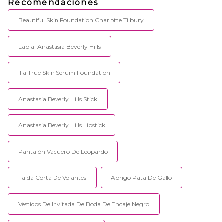
Recomendaciones
Beautiful Skin Foundation Charlotte Tilbury
Labial Anastasia Beverly Hills
Ilia True Skin Serum Foundation
Anastasia Beverly Hills Stick
Anastasia Beverly Hills Lipstick
Pantalón Vaquero De Leopardo
Falda Corta De Volantes
Abrigo Pata De Gallo
Vestidos De Invitada De Boda De Encaje Negro