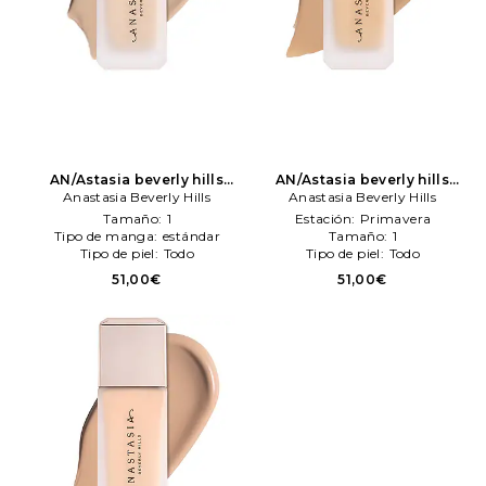
AN/Astasia beverly hills
AN/Astasia beverly hills
maquillaje perfecteng
Anastasia Beverly Hills
maquillaje perfecteng
Anastasia Beverly Hills
blurreng foundation en
blurreng foundation en
Tamaño:
1
Estación:
Primavera
color belleza: N/A
Anastasia
color belleza: N/A
Anastasia
Tipo de manga:
estándar
Tamaño:
1
Beverly Hills
Beverly Hills
Tipo de piel:
Todo
Tipo de piel:
Todo
51,00€
51,00€