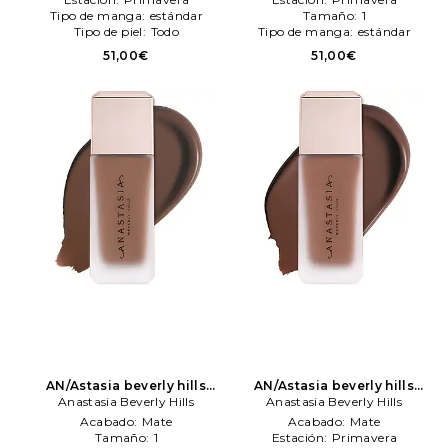
color belleza: N/A
Anastasia
color belleza: N/A
Anastasia
Tipo de manga:
estándar
Tamaño:
1
Beverly Hills
Beverly Hills
Tipo de piel:
Todo
Tipo de manga:
estándar
51,00€
51,00€
AN/Astasia beverly hills
AN/Astasia beverly hills
maquillaje perfecteng
Anastasia Beverly Hills
maquillaje perfecteng
Anastasia Beverly Hills
blurreng foundation en
blurreng foundation en
Acabado:
Mate
Acabado:
Mate
color belleza: N/A
Anastasia
color belleza: N/A
Anastasia
Tamaño:
1
Estación:
Primavera