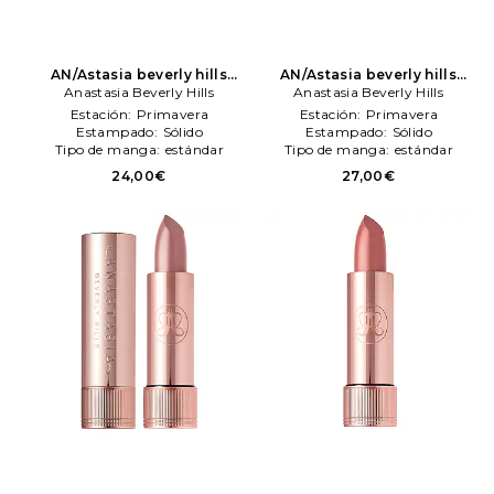
AN/Astasia beverly hills
AN/Astasia beverly hills
barra labios saten lipstick
Anastasia Beverly Hills
barra labios saten lipstick
Anastasia Beverly Hills
en color belleza: N/A
en color belleza: N/A
Estación:
Primavera
Estación:
Primavera
Anastasia Beverly Hills
Anastasia Beverly Hills
Estampado:
Sólido
Estampado:
Sólido
Tipo de manga:
estándar
Tipo de manga:
estándar
24,00€
27,00€