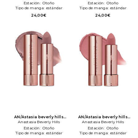
en color rosado
Anastasia
en color Nude
Anastasia
Estación:
Otoño
Estación:
Otoño
Beverly Hills
Beverly Hills
Tipo de manga:
estándar
Tipo de manga:
estándar
24,00€
24,00€
AN/Astasia beverly hills
AN/Astasia beverly hills
barra labios saten lipstick
Anastasia Beverly Hills
barra labios saten lipstick
Anastasia Beverly Hills
en color Nude
Anastasia
en color rosado
Anastasia
Estación:
Otoño
Estación:
Otoño
Beverly Hills
Beverly Hills
Tipo de manga:
estándar
Tipo de manga:
estándar