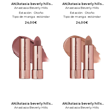
AN/Astasia beverly hills
AN/Astasia beverly hills
barra labios saten lipstick
Anastasia Beverly Hills
barra labios saten lipstick
Anastasia Beverly Hills
en color marrón
Anastasia
en color Nude
Anastasia
Estación:
Otoño
Estación:
Otoño
Beverly Hills
Beverly Hills
Tipo de manga:
estándar
Tipo de manga:
estándar
24,00€
24,00€
AN/Astasia beverly hills
AN/Astasia beverly hills
barra labios saten lipstick
Anastasia Beverly Hills
barra labios saten lipstick
Anastasia Beverly Hills