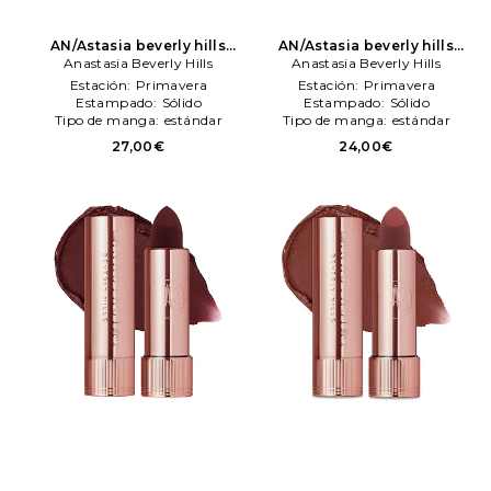
AN/Astasia beverly hills
AN/Astasia beverly hills
barra labios saten lipstick
Anastasia Beverly Hills
barra labios saten lipstick
Anastasia Beverly Hills
en color belleza: N/A
en color belleza: N/A
Estación:
Primavera
Estación:
Primavera
Anastasia Beverly Hills
Anastasia Beverly Hills
Estampado:
Sólido
Estampado:
Sólido
Tipo de manga:
estándar
Tipo de manga:
estándar
27,00€
24,00€