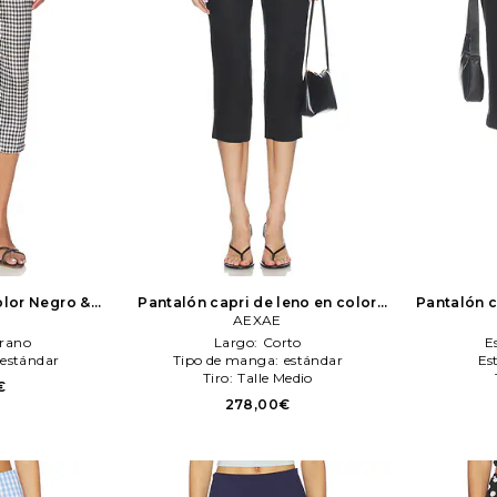
olor Negro &
Pantalón capri de leno en color
Pantalón c
XAE
negro
AEXAE
AEXAE
rano
Largo:
Corto
E
estándar
Tipo de manga:
estándar
Es
Tiro:
Talle Medio
€
278,00€