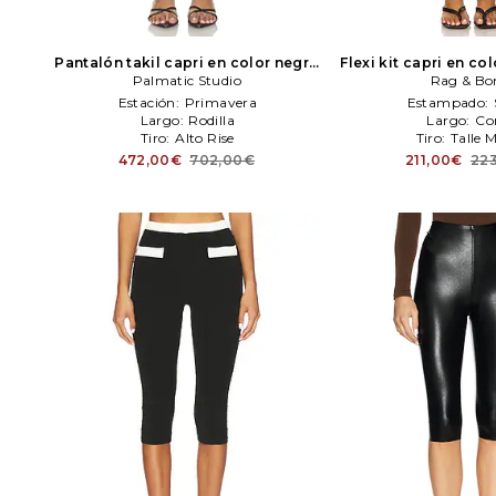
Pantalón takil capri en color negro
Flexi kit capri en co
Palmatic Studio
Palmatic Studio
Rag & Bo
& Bon
Estación:
Primavera
Estampado:
Largo:
Rodilla
Largo:
Co
Tiro:
Alto Rise
Tiro:
Talle 
472,00€
702,00€
211,00€
22