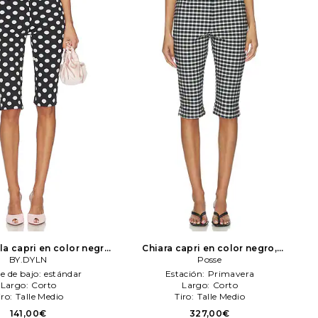
la capri en color negro
Chiara capri en color negro,
BY.DYLN
BY.DYLN
blanco
Posse
Posse
le de bajo:
estándar
Estación:
Primavera
Largo:
Corto
Largo:
Corto
iro:
Talle Medio
Tiro:
Talle Medio
141,00€
327,00€