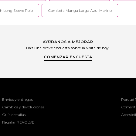
h Long Sleeve Polo
Camiseta Manga Larga Azul Marino
AYÚDANOS A MEJORAR
Haz una breve encuesta sobre la visita de hoy.
COMENZAR ENCUESTA
Envíos y entregas
Porqué
Cambios y devoluciones
Comenta
Guía de tallas
Accesibi
Regalar REVOLVE