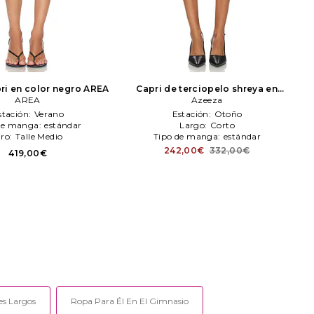
ri en color negro
AREA
Capri de terciopelo shreya en
AREA
color negro
Azeeza
Azeeza
stación:
Verano
Estación:
Otoño
de manga:
estándar
Largo:
Corto
iro:
Talle Medio
Tipo de manga:
estándar
242,00€
332,00€
419,00€
es Largos
Ropa Para Él En El Gimnasio