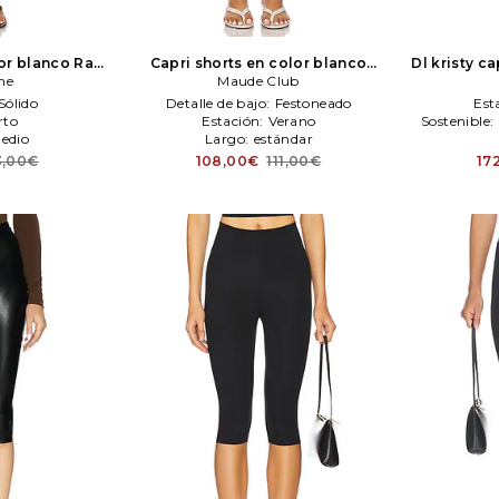
lor blanco
Rag
Capri shorts en color blanco
Dl kristy c
ne
e
Maude Club
Maude Club
rise jeans
Sólido
Detalle de bajo:
Festoneado
Est
rto
Estación:
Verano
Sostenible:
Medio
Largo:
estándar
Tipo 
3,00€
108,00€
111,00€
17