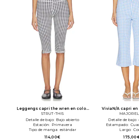
Leggengs capri the wren en color
ViviaN/A capri en 
negro, blanco
STRUT-THIS
STRUT-THIS
blanco
MAJOREL
MAJO
Detalle de bajo:
Bajo abierto
Detalle de bajo:
Estación:
Primavera
Estampado:
Cuad
Tipo de manga:
estándar
Largo:
Co
114,00€
175,00