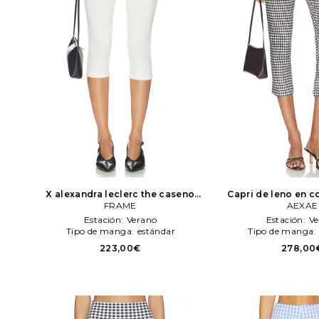
X alexandra leclerc the caseno
Capri de leno en c
capri en color blanco
FRAME
FRAME
Blanco
AEXAE
AE
Estación:
Verano
Estación:
Ve
Tipo de manga:
estándar
Tipo de manga:
223,00€
278,00