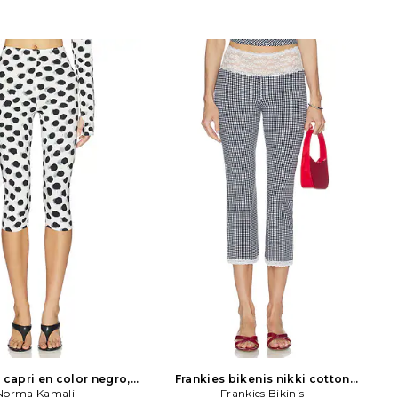
capri en color negro,
Frankies bikenis nikki cotton
co
Norma Kamali
Norma Kamali
jersey capri en color Negro &
Frankies Bikinis