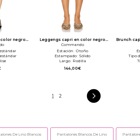
 color negro
Leggengs capri en color negro
Brunch cap
do
do
Commando
Commando
estándar
Estación:
Otoño
E
estándar
Estampado:
Sólido
Tipo 
Rise
Largo:
Rodilla
T
€
144,00€
1
2
alones De Lino Blancos
Pantalones Blancos De Lino
Pantalon