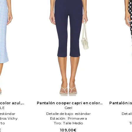
color azul,
Pantalón cooper capri en color
Pantalón is
LE
RELLE
azul mareno
Geel
Geel
estándar
Detalle de bajo:
estándar
Detal
ros Vichy
Estación:
Primavera
rto
Tiro:
Talle Medio
T
€
109,00€