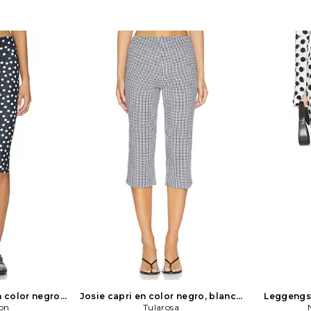
n color negro
Josie capri en color negro, blanco
Leggengs 
mon
on
Tularosa
Tularosa
blan