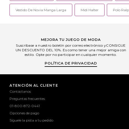
Vestido De Novia Manga Larga
Midi Halter
Polo Ralp
MEJORA TU JUEGO DE MODA
Suscríbase a nuestro boletín por correo electrónico yCONSIGUE
UN DESCUENTO DEL 10%. Es como tener una mejor amiga con
estilo. Opte por no participar en cualquier momento.
POLÍTICA DE PRIVACIDAD
ATENCIÓN AL CLIENTE
Contáctanos
Preguntas frecuentes
01-800-872-0441
Opciones de pago
Síguele la pista a tu pedido