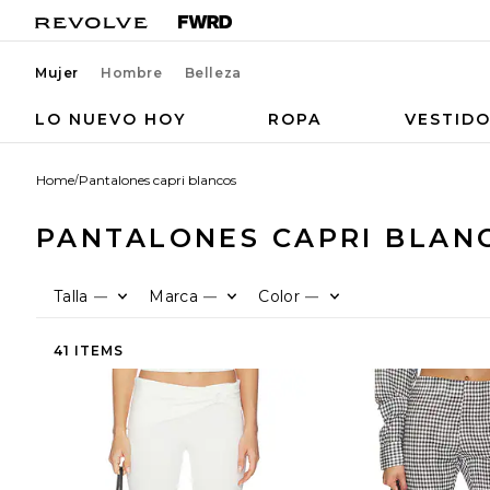
Mujer
Hombre
Belleza
LO NUEVO HOY
ROPA
VESTID
Home
/
Pantalones capri blancos
PANTALONES CAPRI BLAN
Talla
Marca
Color
—
—
—
41 ITEMS