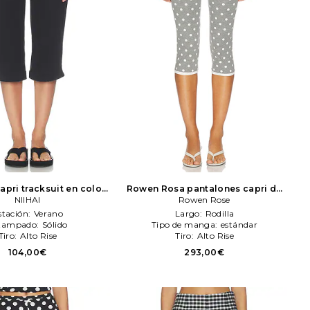
apri tracksuit en color
Rowen Rosa pantalones capri de
negro
NIIHAI
NIIHAI
luN/Ares en color gris
Rowen Rose
Rowen Rose
stación:
Verano
Largo:
Rodilla
tampado:
Sólido
Tipo de manga:
estándar
Tiro:
Alto Rise
Tiro:
Alto Rise
104,00€
293,00€