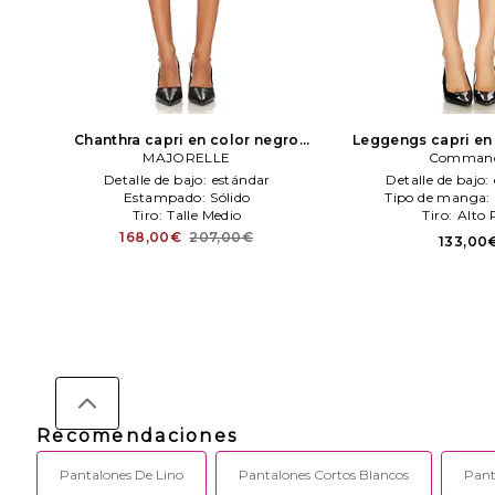
Chanthra capri en color negro
Leggengs capri en
MAJORELLE
MAJORELLE
Comman
Comman
Detalle de bajo:
estándar
Detalle de bajo:
Estampado:
Sólido
Tipo de manga:
Tiro:
Talle Medio
Tiro:
Alto 
168,00€
207,00€
133,00
Recomendaciones
Pantalones De Lino
Pantalones Cortos Blancos
Pant