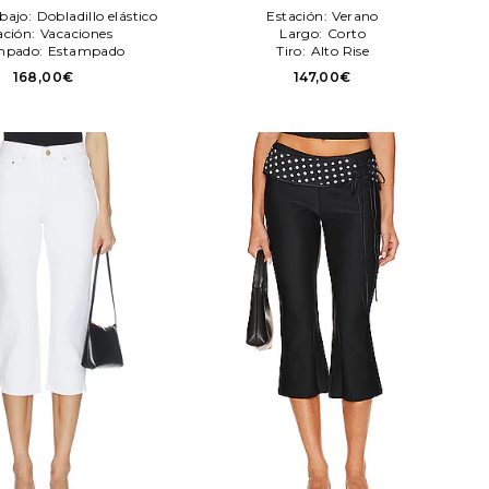
Blanco
Frankies Bikinis
 bajo:
Dobladillo elástico
Estación:
Verano
ación:
Vacaciones
Largo:
Corto
mpado:
Estampado
Tiro:
Alto Rise
168,00€
147,00€