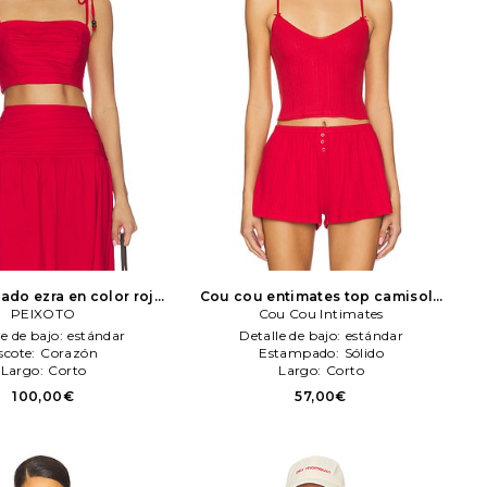
ado ezra en color rojo
Cou cou entimates top camisola
PEIXOTO
PEIXOTO
the cami top en color rojo
Cou Cou Intimates
Cou
Cou Intimates
le de bajo:
estándar
Detalle de bajo:
estándar
scote:
Corazón
Estampado:
Sólido
Largo:
Corto
Largo:
Corto
100,00€
57,00€