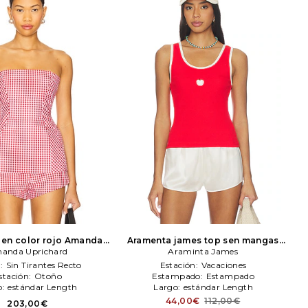
en color rojo
Amanda
Aramenta james top sen mangas
anda Uprichard
Uprichard
manzaN/A en color rojo
Araminta James
Araminta
James
e:
Sin Tirantes Recto
Estación:
Vacaciones
stación:
Otoño
Estampado:
Estampado
o:
estándar Length
Largo:
estándar Length
44,00€
112,00€
203,00€