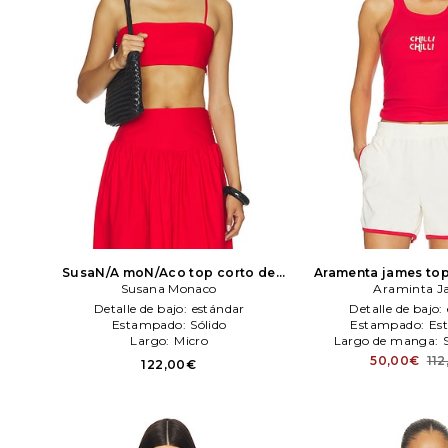
SusaN/A moN/Aco top corto de
Aramenta james to
popeleN/A en color rojo
Susana Monaco
Susana
chilli en color rojo
Araminta J
A
Monaco
Detalle de bajo:
estándar
Detalle de bajo:
Estampado:
Sólido
Estampado:
Es
Largo:
Micro
Largo de manga:
50,00€
11
122,00€