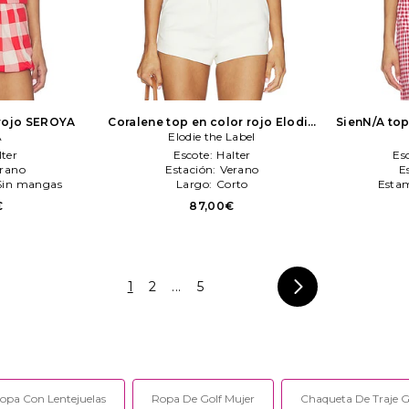
rojo
SEROYA
Coralene top en color rojo
Elodie
SienN/A top
A
Elodie the Label
the Label
lter
Escote:
Halter
Es
rano
Estación:
Verano
E
Sin mangas
Largo:
Corto
Esta
€
87,00€
1
2
...
5
opa Con Lentejuelas
Ropa De Golf Mujer
Chaqueta De Traje G