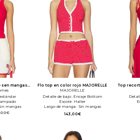
p sen mangas
Flo top en color rojo
MAJORELLE
Top recort
ames
raminta James
MAJORELLE
estándar
Detalle de bajo:
Encaje Bottom
Detal
tampado
Escote:
Halter
E
Sin mangas
Largo de manga:
Sin mangas
2,00€
143,00€