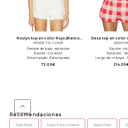
Roslyn top en color Rojo,Blanco
Deza top en color 
MORE TO COME
MORE TO COME
SEROY
Detalle de bajo:
estándar
Escote:
Ha
Escote:
Corazón
Estación:
Ve
Estampado:
Estampado
Largo de manga:
72,00€
214,00
Recomendaciones
Tops Rojos
Ropa Para La Nieve
Ropa Rosa
R