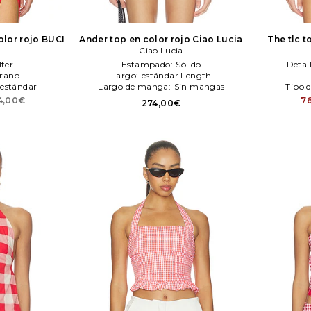
olor rojo
BUCI
Ander top en color rojo
Ciao Lucia
The tlc t
Ciao Lucia
lter
Estampado:
Sólido
Detal
rano
Largo:
estándar Length
estándar
Largo de manga:
Sin mangas
Tipo 
4,00€
7
274,00€