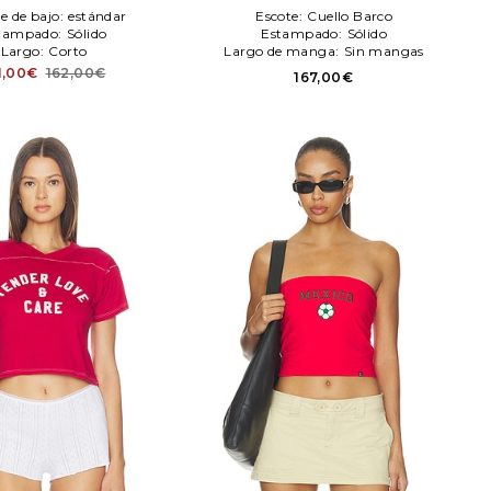
Susana Monaco
le de bajo:
estándar
Escote:
Cuello Barco
tampado:
Sólido
Estampado:
Sólido
Largo:
Corto
Largo de manga:
Sin mangas
1,00€
162,00€
167,00€