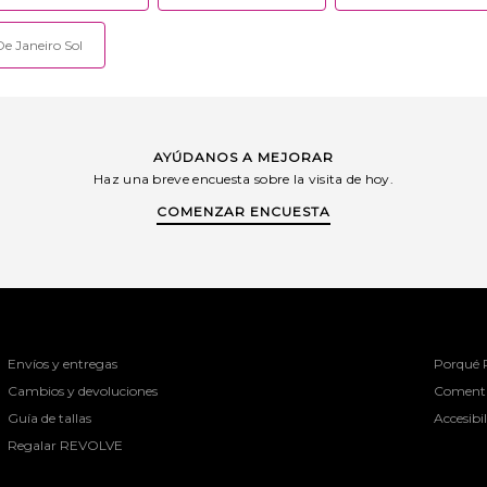
De Janeiro Sol
AYÚDANOS A MEJORAR
Haz una breve encuesta sobre la visita de hoy.
COMENZAR ENCUESTA
Envíos y entregas
Porqué
Cambios y devoluciones
Comenta
Guía de tallas
Accesibi
Regalar REVOLVE