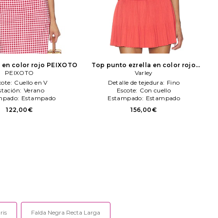
 en color rojo
PEIXOTO
Top punto ezrella en color rojo
PEIXOTO
Varley
Varley
cote:
Cuello en V
Detalle de tejedura:
Fino
stación:
Verano
Escote:
Con cuello
mpado:
Estampado
Estampado:
Estampado
122,00€
156,00€
ris
Falda Negra Recta Larga