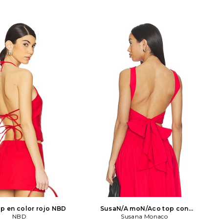
p en color rojo
NBD
SusaN/A moN/Aco top con
NBD
espalda abierta en color rojo
Susana Monaco