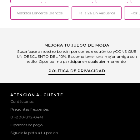
Vestidos Lenceros Blancos
Talla 26 En Vaqueros
Flor 
MEJORA TU JUEGO DE MODA
Suscríbase a nuestro boletín por correo electrónico yCONSIGUE
UN DESCUENTO DEL 10%. Es como tener una mejor amiga con
estilo. Opte por no participar en cualquier momento.
POLÍTICA DE PRIVACIDAD
ATENCIÓN AL CLIENTE
Contáctanos
Preguntas frecuentes
01-800-872-0441
Opciones de pago
Síguele la pista a tu pedido