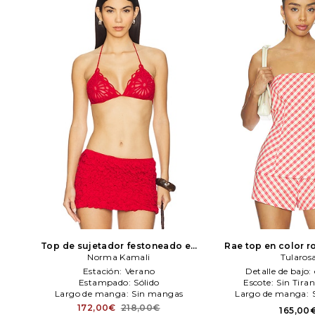
Top de sujetador festoneado en
Rae top en color r
color rojo
Norma Kamali
Norma Kamali
Tularos
Estación:
Verano
Detalle de bajo:
Estampado:
Sólido
Escote:
Sin Tira
Largo de manga:
Sin mangas
Largo de manga:
172,00€
218,00€
165,00