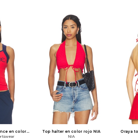
nce en color
Top halter en color rojo
NIA
Oraya to
rtswear
Sportswear
NIA