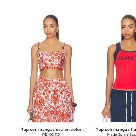
Top sen mangas esti en color
Top sen mangas fra
Rojo,Blanco
PEIXOTO
PEIXOTO
rojo
Made Some Spo
Made Some 