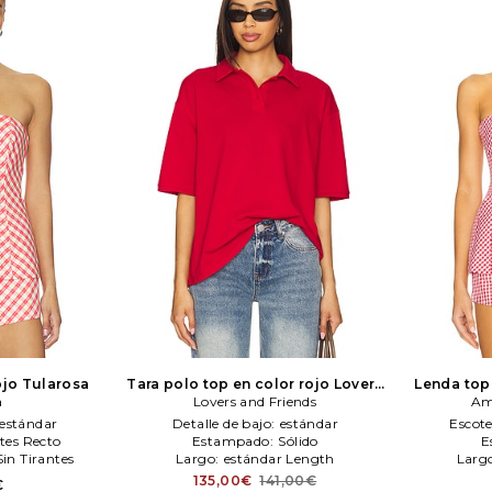
ojo
Tularosa
Tara polo top en color rojo
Lovers
Lenda top 
a
Lovers and Friends
and Friends
Am
estándar
Detalle de bajo:
estándar
Escot
ntes Recto
Estampado:
Sólido
E
Sin Tirantes
Largo:
estándar Length
Larg
135,00€
141,00€
€