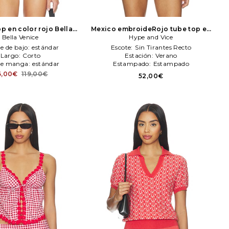
op en color rojo
Bella
Mexico embroideRojo tube top en
Bella Venice
Venice
color rojo
Hype and Vice
Hype and Vice
le de bajo:
estándar
Escote:
Sin Tirantes Recto
Largo:
Corto
Estación:
Verano
de manga:
estándar
Estampado:
Estampado
6,00€
119,00€
52,00€