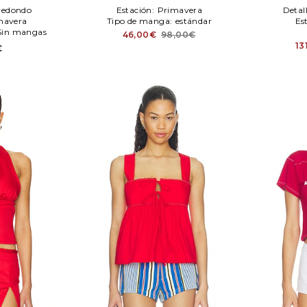
 redondo
Estación:
Primavera
Detal
mavera
Tipo de manga:
estándar
Es
Sin mangas
46,00€
98,00€
13
€