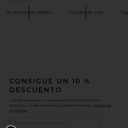
Accesorios de belleza
Artículos de Viaje
Via
FOOTER
CONSIGUE UN 10 %
DESCUENTO
Cuando se suscribe a nuestro boletín enviando su correo
electrónico. Puede retirarse en cualquier momento.
política de
privacidad
Email Address