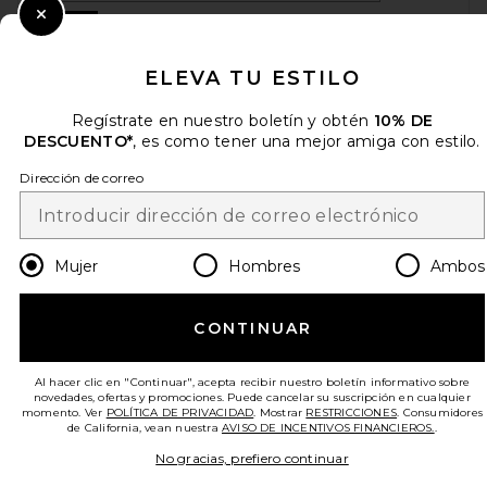
Sign Up
Close Modal
ELEVA TU ESTILO
Regístrate en nuestro boletín y obtén
10% DE
es
USD
Change Country Regions Preferences
DESCUENTO*
, es como tener una mejor amiga con estilo.
Dirección de correo
¡AYÚDANOS A MEJORAR!
Haz una breve encuesta sobre la visita de hoy.
¡Vamos!
Mujer
Hombres
Ambos
ATENCIÓN AL CLIENTE
CONTINUAR
© EMINENT, INC. (UNA EMPRESA DEL GRUPO REVOLVE). SE RESERVA TODOS
LOS DERECHOS.
Al hacer clic en "Continuar", acepta recibir nuestro boletín informativo sobre
novedades, ofertas y promociones. Puede cancelar su suscripción en cualquier
momento. Ver
POLÍTICA DE PRIVACIDAD
. Mostrar
RESTRICCIONES
. Consumidores
de California, vean nuestra
AVISO DE INCENTIVOS FINANCIEROS.
.
No gracias, prefiero continuar