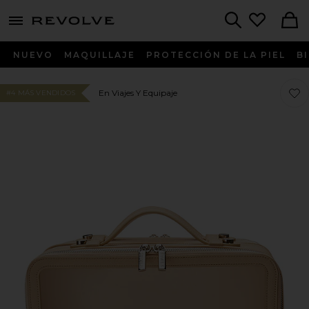
menu - shows more content
Revolve, Apparel & Fashion
Search
NUEVO
MAQUILLAJE
PROTECCIÓN DE LA PIEL
B
Favo
Favo
En Viajes Y Equipaje
#4 MÁS VENDIDOS