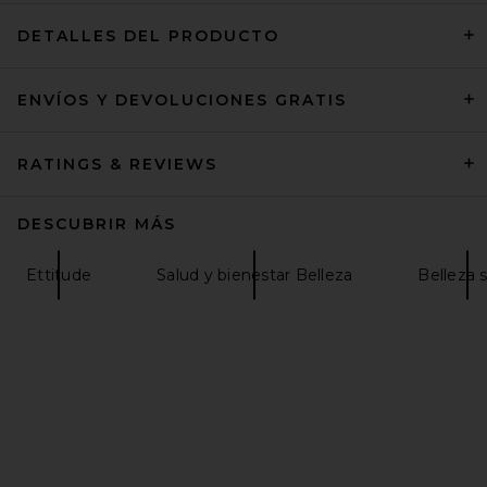
DETALLES DEL PRODUCTO
ENVÍOS Y DEVOLUCIONES GRATIS
Moon Juice Ting
Moon Juice
$42
RATINGS & REVIEWS
DESCUBRIR MÁS
Ettitude
Salud y bienestar Belleza
Belleza 