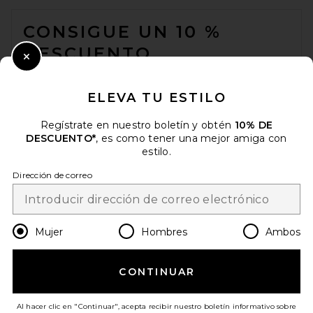
FOOTER
HUM Nutrition OMG! Omega
CONSIGUE UN 10 %
The Great Fish Oil
Supplement
DESCUENTO
HUM Nutrition
$33
Close Modal
Cuando se suscribe a nuestro boletín enviando su correo
electrónico. Puede retirarse en cualquier momento.
política de
ELEVA TU ESTILO
privacidad
Regístrate en nuestro boletín y obtén
10% DE
Email Address
DESCUENTO*
, es como tener una mejor amiga con
estilo.
Sign Up
Dirección de correo
es
USD
Change Country Regions Preferences
Mujer
Hombres
Ambos
CONTINUAR
¡AYÚDANOS A MEJORAR!
Haz una breve encuesta sobre la visita de hoy.
¡Vamos!
Irene Forte Lavender Foam
Al hacer clic en "Continuar", acepta recibir nuestro boletín informativo sobre