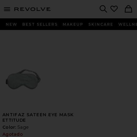
menu - shows more content
Revolve, Apparel & Fashion
Search
NEW
BEST SELLERS
MAKEUP
SKINCARE
WELLN
ANTIFAZ SATEEN EYE MASK
ETTITUDE
Color:
Sage
Agotado