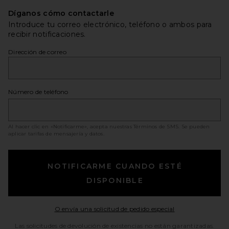
Díganos cómo contactarle
Introduce tu correo electrónico, teléfono o ambos para
recibir notificaciones.
Dirección de correo
Número de teléfono
Al hacer clic en «Notificarme», acepta nuestras
Términos de SMS
. Se pueden
aplicar tarifas de mensajería y datos.
NOTIFICARME CUANDO ESTÉ
DISPONIBLE
Opens in a moda
O envía una solicitud de pedido especial
Las solicitudes de devolución de existencias no están garantizadas.