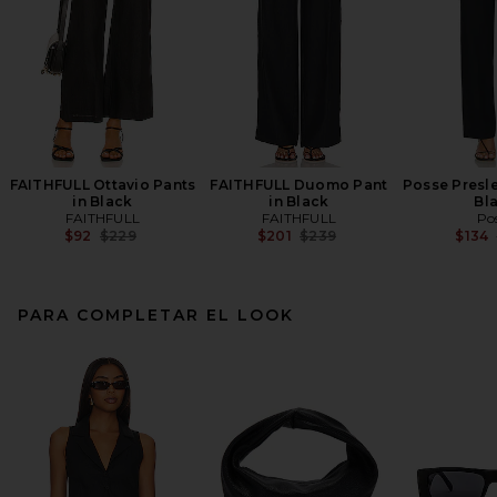
FAITHFULL Ottavio Pants
FAITHFULL Duomo Pant
Posse Presle
in Black
in Black
Bl
FAITHFULL
FAITHFULL
Po
Previous price:
Previous price:
$92
$229
$201
$239
$134
PARA COMPLETAR EL LOOK