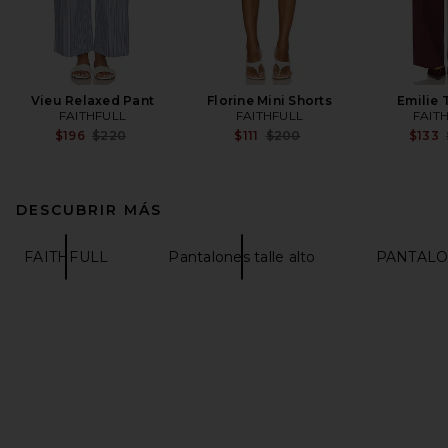
Vieu Relaxed Pant
Florine Mini Shorts
Emilie 
FAITHFULL
FAITHFULL
FAIT
Previous price:
Previous price:
$196
$220
$111
$200
$133
DESCUBRIR MÁS
FAITHFULL
Pantalones talle alto
PANTALO