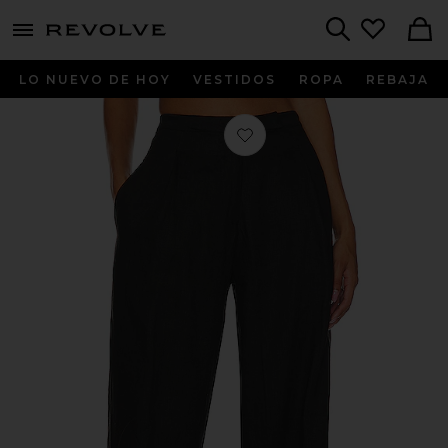
menu - shows more content
Revolve, Apparel & Fashion
Search
LO NUEVO DE HOY
VESTIDOS
ROPA
REBAJA
Favorito PANTALÓN CEDROS