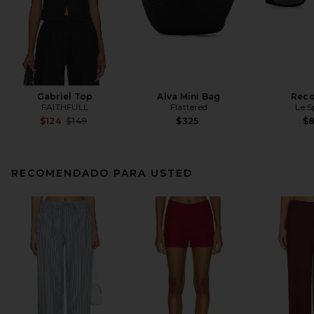
Gabriel Top
Alva Mini Bag
Reco
FAITHFULL
Flattered
Le S
Previous price:
$124
$149
$325
$
RECOMENDADO PARA USTED