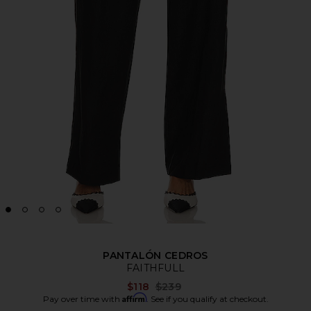
PANTALÓN CEDROS
FAITHFULL
Previous price:
$118
$239
Affirm
Pay over time with
. See if you qualify at checkout.