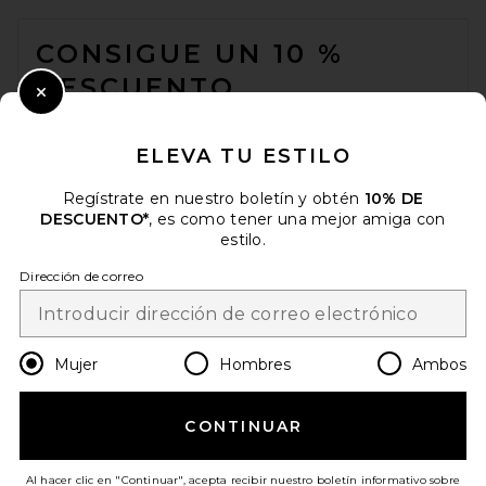
FOOTER
CONSIGUE UN 10 %
DESCUENTO
Close Modal
Cuando se suscribe a nuestro boletín enviando su correo
electrónico. Puede retirarse en cualquier momento.
política de
ELEVA TU ESTILO
privacidad
Regístrate en nuestro boletín y obtén
10% DE
Email Address
DESCUENTO*
, es como tener una mejor amiga con
estilo.
Sign Up
Dirección de correo
es
USD
Change Country Regions Preferences
Mujer
Hombres
Ambos
CONTINUAR
¡AYÚDANOS A MEJORAR!
Haz una breve encuesta sobre la visita de hoy.
¡Vamos!
Al hacer clic en "Continuar", acepta recibir nuestro boletín informativo sobre