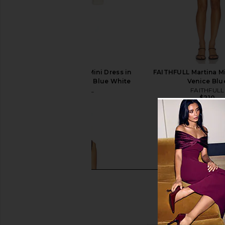
FAITHFULL Martina Mini Dress in
FAITHFULL Martina Mi
Paloma Check Light Blue White
Venice Blu
FAITHFULL
FAITHFULL
$210
$210