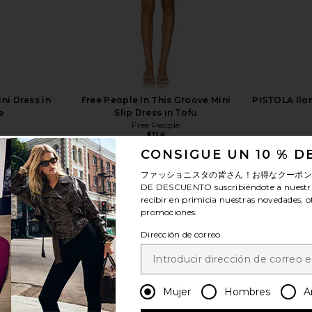
ni Dress in
Free People In This Groove Mini
PISTOLA Ilo
e
Slip Dress in Tofu
Free People
$118
CONSIGUE UN 10 % 
ファッショニスタの皆さん！お得なクーポ
DE DESCUENTO
suscribiéndote a nuestr
recibir en primicia nuestras novedades, o
promociones.
ver más
Dirección de correo
Mujer
Hombres
A