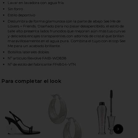
Lavar en lavadora con agua fría
Sin forro
Estilo deportivo
HARE MARTINA MINI DRESS IN VINTAGE NAVY ON F
HARE MARTINA MINI DRESS IN VINTAGE NAVY ON T
HARE MARTINA MINI DRESS IN VINTAGE NAVY ON PI
Deslumbra de forma glamurosa con la parte de abajo See Me de
Lovers + Friends. Diseñado para no pasar desapercibido, el estilo de
talle alto presenta lados fruncidos que mejoran aún más tus curvas
y delicados encajes transparentes con adornos de cristal que brillan
maravillosamente en el agua pura. Combina el tuyo con el top See
Me para un acabado brillante.
Bolsillos laterales dobles
Nº artículo Revolve FAIB-WD838
Nº de estilo del fabricante FF4804-VTN
Para completar el look
DIAPOSITIVA ANTERIOR
SIGU