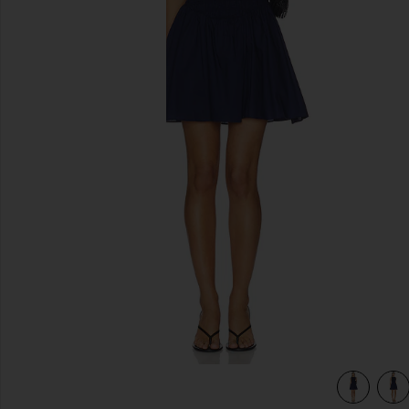
diapositivas anteriores
view 4 of 3 VESTIDO MARTINA in Vintage Navy