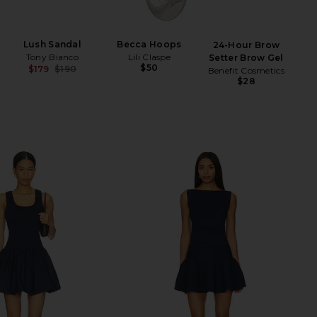
pe
Ban
Lush Sandal
Becca Hoops
24-Hour Brow
Be
Tony Bianco
Lili Claspe
Setter Brow Gel
$50
$179
$190
Benefit Cosmetics
Previous price:
$28