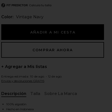
Calcula tu talla
FIT PREDICTOR
Color:
Vintage Navy
ientes diapositivas
+ Agregar a Mis listas
Entrega estimada: 10 de ago. - 12 de ago.
Envíos y devoluciones GRATIS
Descripción
Talla
Sobre La Marca
, Cu
iew 2 of 3 VESTIDO MARTINA in Vintage Navy
view
100% algodón
Hecho en Indonesia