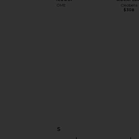
MORE TO COME
Cleobella
$84
$308
Steve Madden Vita Dress in
HEARTLOOM Willa 
Chocolate Martini
Watercolo
Steve Madden
HEARTLOO
$109
$139
DESCUBRIR MÁS