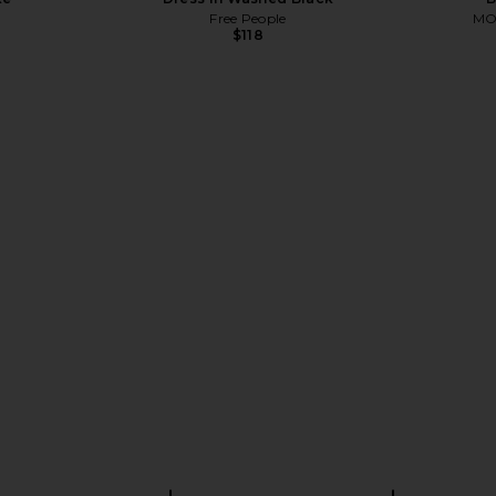
Free People
MO
$118
Dress in
PEIXOTO Clementine Maxi Dress in
Bardot Lila
r
Cloud Blue
Y
M
PEIXOTO
$168