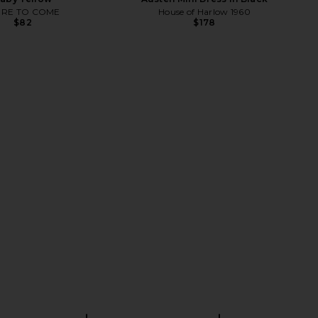
RE TO COME
House of Harlow 1960
$82
$178
h Corset Midi Dress in
FAITHFULL Maria Mini Dress in
ellow Floral
Dusty Tomato
Bardot
FAITHFULL
$169
$177
$210
Previ