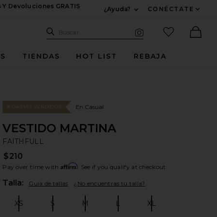
s Y Devoluciones GRATIS
¿Ayuda?
CONÉCTATE
Expandir Para Informac
Sitio de búsqueda
artículos fav
Buscar
Búsqueda visual
Ther
ES
TIENDAS
HOT LIST
REBAJA
En Casual
#104 MÁS VENDIDOS
VESTIDO MARTINA
FA
bran
FAITHFULL
$210
Affirm
Pay over time with
. See if you qualify at checkout.
Plea
Talla:
Guía de tallas
¿No encuentras tu talla?
XS
S
M
L
XL
Size:
Size:
Size:
Size:
Size: