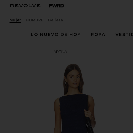
Mujer
HOMBRE
Belleza
LO NUEVO DE HOY
ROPA
VESTI
FAITHFULL
VESTIDO MARTINA
favoritoFAITHFULL Martina Mini Dress in Vintage N