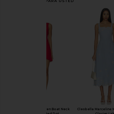
RECOMENDADO PARA USTED
FAITHFULL Noa Mini Dress in Black
FAITHFULL Maria Mini D
Gingham
Stripe Lem
FAITHFULL
FAITHFULL
$151
$190
$168
$210
Previous price:
MORE TO COME Farren Boat Neck
Cleobella Marceline M
Mini Dress in Red Dot
Glacier La