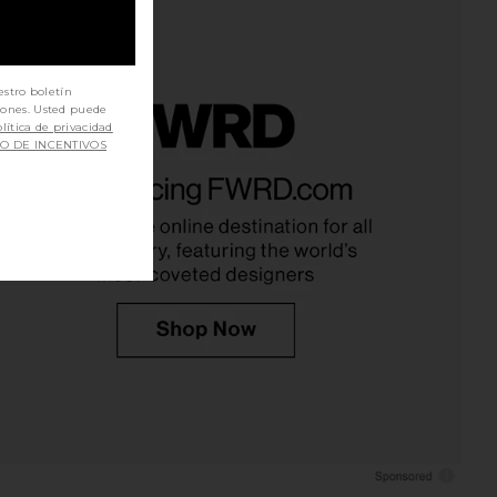
estro boletín
iones. Usted puede
lítica de privacidad
SO DE INCENTIVOS
a Logan Dress in Pink
Steve Madden Riyan Dress in
Agua Bendita
Natural
$225
Steve Madden
$109