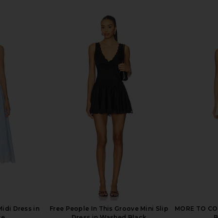
ress in Fiori
Tularosa Ginelle Linen Mini Dress in
SAYLOR D
on
Dark Brown
Tularosa
$210
Previous price:
idi Dress in
Free People In This Groove Mini Slip
MORE TO COM
ke
Dress in Washed Black
B