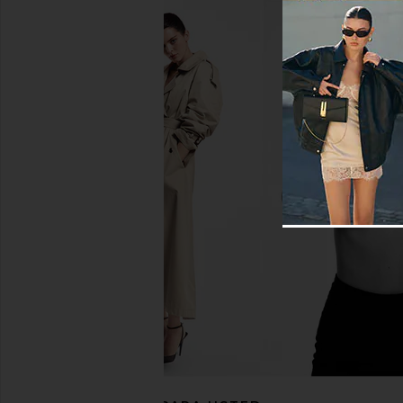
Tularosa Laura Mini Dress in
Tularosa Laura Mini
Chocolate Brown
Natural
Tularosa
Tularosa
$200
$198