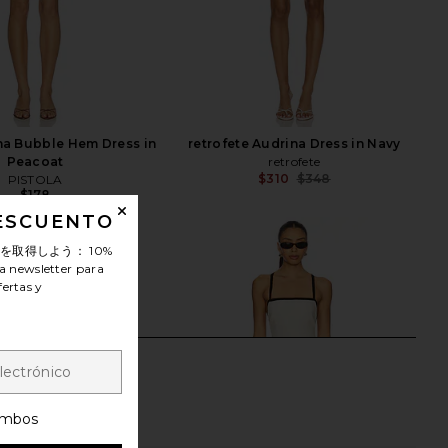
na Bubble Hem Dress in
retrofete Audrina Dress in Navy
Peacoat
retrofete
$310
$348
PISTOLA
Previ
$178
DESCUENTO
ンを取得しよう：
10%
a newsletter para
fertas y
mbos