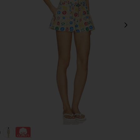
sigu
 Buttercream Combo
view 1 of 3 ESTAMPADO FREE PEOPLE DUNE DANCER in B
v