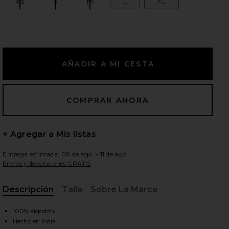
XS
S
M
L
XL
Size:
Size:
Size:
Size:
Size:
ientes diapositivas
+ Agregar a Mis listas
Entrega estimada: 08 de ago. - 11 de ago.
Envíos y devoluciones GRATIS
Descripción
Talla
Sobre La Marca
, Cu
uttercream Combo
iew 2 of 3 ESTAMPADO FREE PEOPLE DUNE DANCER in Butt
vie
100% algodón
Hecho en India