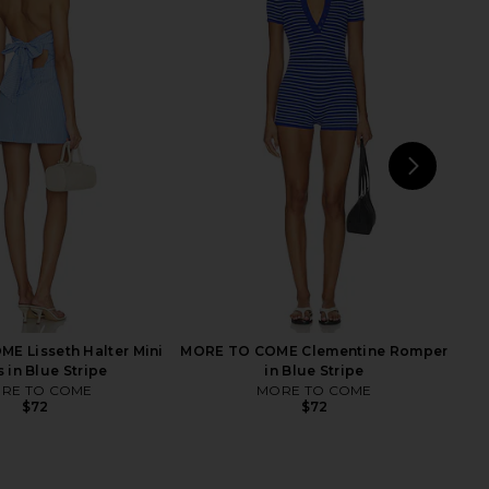
ita x REVOLVE Naomi
Steve Madden Vita Dress in
 Cream Purple Multi
Chocolate Martini
Agua Bendita
Steve Madden
$220
$109
NEXT
Fre
E Lisseth Halter Mini
MORE TO COME Clementine Romper
 in Blue Stripe
in Blue Stripe
RE TO COME
MORE TO COME
$72
$72