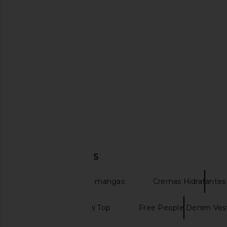
MORE TO COME Genelle Keyhole
Kulani Kinis Towelling
Mini Dress in Red
Sunset Wa
MORE TO COME
Kulani Kini
$72
$90
DESCUBRIR MÁS
Monos cortos Sin mangas
Cremas Hidratantes 
Free People Cami Top
Free People Denim Ves