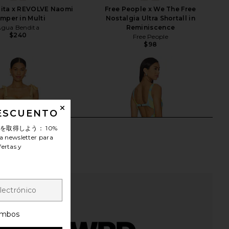
ita x REVOLVE Naomi
Free People x We The Free
mper in Multi
Nostalgia Ultra Shortall in
Agua Bendita
Reminiscence
$240
Free People
$98
DESCUENTO
ンを取得しよう：
10%
a newsletter para
fertas y
mbos