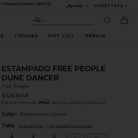
s Y Devoluciones GRATIS
¿Ayuda?
CONÉCTATE
Expandir Para Informac
Sitio de búsqueda
artículos fav
Buscar
Ther
ES
TIENDAS
HOT LIST
REBAJA
ESTAMPADO FREE PEOPLE
DUNE DANCER
Fr
bran
Free People
$126
$148
Prev
Affirm
Pay over time with
. See if you qualify at checkout.
Color:
Buttercream Combo
Plea
Talla:
Guía de tallas
¿No encuentras tu talla?