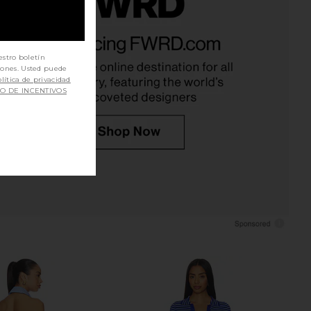
ur Mumu Regal Romper
Amanda Uprichard Francie Romper
n Lemonade
in Echo Print
w Me Your Mumu
Amanda Uprichard
estro boletín
$148
$237
iones. Usted puede
lítica de privacidad
SO DE INCENTIVOS