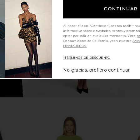
CONTINUAR
ress in Ivory
SNDYS Flora Mini Dress in Volcanic
Show Me Yo
SNDYS
i
$108
Sho
Al hacer clic en "Continuar", acepta recibir nu
informativo sobre novedades, ventas y promoc
optar por salir en cualquier momento. Vista
po
Consumidores de California, vean nuestra
AVI
FINANCIEROS.
*TÉRMINOS DE DESCUENTO
No gracias, prefiero continuar