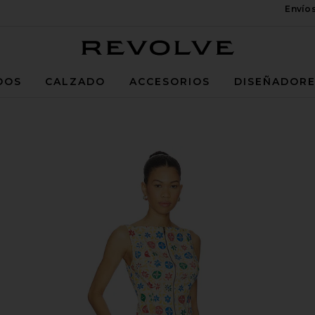
Envío
Revolve
DOS
CALZADO
ACCESORIOS
DISEÑADOR
 in Buttercream Combo