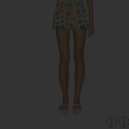
diapositivas anteriores
 in Buttercream Combo
view 4 of 3 ESTAMPADO FREE PEOPLE DUNE DANCER in