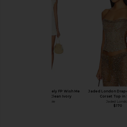
MORE TO COME Kai Mini Dress in
Free People Bali Take
Cream
Mini Dress in Mi
MORE TO COME
Free People
$88
$168
Free People x Intimately FP Wish Me
Jaded London Drap
Luck Romper in Clean Ivory
Corset Top in
Free People
Jaded Lond
$128
$170