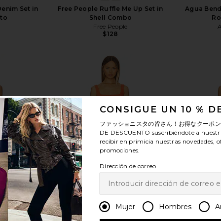
Denim Set in
Free People Ruffle Me Up Set in
Agua Bend
ato
Shell Combo
Ro
Free People
$128
CONSIGUE UN 10 % 
ver más
ファッショニスタの皆さん！お得なクーポ
DE DESCUENTO
suscribiéndote a nuestr
recibir en primicia nuestras novedades, o
promociones.
Dirección de correo
Mujer
Hombres
A