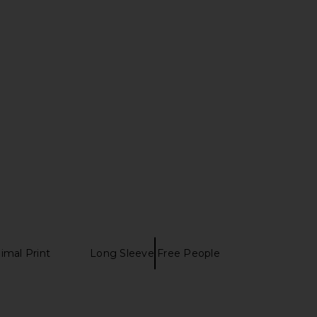
a Logan Dress in Pink
Free People Ellia Set in Spring
Agua Bendita
Blossom Combo
$225
Free People
$148
imal Print
Long Sleeve Free People