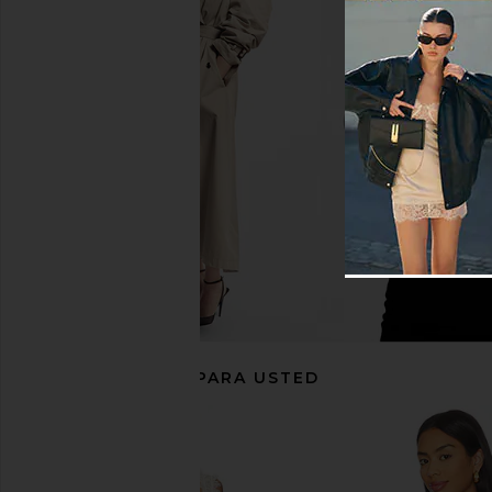
Free People Cassius Denim Set in
LIONESS Angelic Mini D
Bleachout
LIONESS
$90
Free People
$148
RECOMENDADO PARA USTED