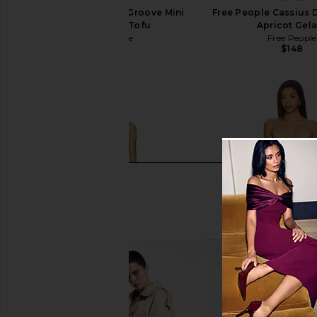
Free People In This Groove Mini
Free People Cassius 
Slip Dress in Tofu
Apricot Gel
Free People
Free People
$118
$148