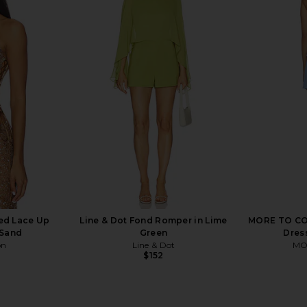
 Me With You
MORE TO COME Penelope Boat
Agua Bend
nt Combo
Neck Romper Blue Gingham in Blue
Romper in
Gingham
MORE TO COME
$70
ed Lace Up
Line & Dot Fond Romper in Lime
MORE TO COM
 Sand
Green
Dress
on
Line & Dot
MO
$152