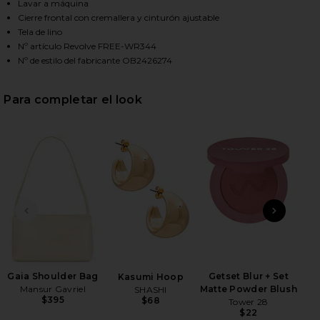
Lavar a máquina
Cierre frontal con cremallera y cinturón ajustable
Tela de lino
HARE DUNE DANCER PRINTED ROMPER IN BUTTERCR
HARE DUNE DANCER PRINTED ROMPER IN BUTTERCR
HARE DUNE DANCER PRINTED ROMPER IN BUTTERCR
Nº artículo Revolve FREE-WR344
Nº de estilo del fabricante OB2426274
Para completar el look
DIAPOSITIVA ANTERIOR
SIGU
pe
Ban
Gaia Shoulder Bag
Getset Blur + Set
Kasumi Hoop
Be
Mansur Gavriel
Matte Powder Blush
SHASHI
$395
$68
Tower 28
$22