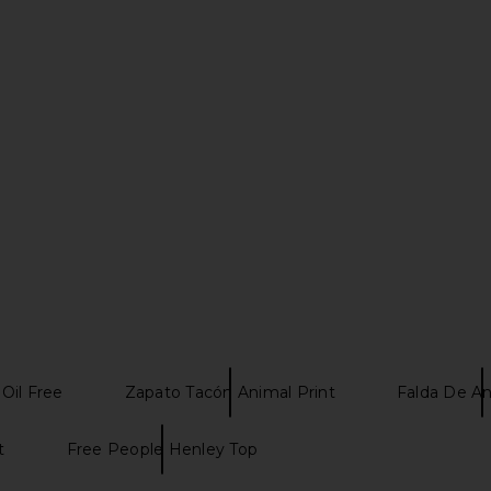
 Playsuit in
Lovers and Friends Daisy Mini Dress
Agua Bendit
ve
in Red Scarf Print
s
Lovers and Friends
$220
Oil Free
Zapato Tacón Animal Print
Falda De An
t
Free People Henley Top