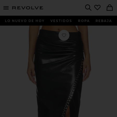
menu - shows more content
Revolve, Apparel & Fashion
Search
LO NUEVO DE HOY
VESTIDOS
ROPA
REBAJA
Favorito FALDA REGINA