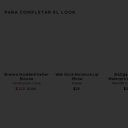
PARA COMPLETAR EL LOOK
Brenna Studded Halter
Wet Stick Moisture Lip
BADgal
Blouse
Shine
Waterproo
Generation Love
Kosas
Benefit 
Previous price:
$223
$265
$25
$