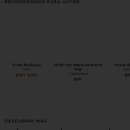
RECOMENDADO PARA USTED
River Bodysuit
Wish You Were Here Mini
Oskar B
RTA
Slip
Bar
Free People
Previous price:
$387
$495
$1
$98
DESCUBRIR MÁS