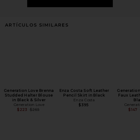
ARTÍCULOS SIMILARES
Generation Love Brenna
Enza Costa Soft Leather
Generation
Studded Halter Blouse
Pencil Skirt in Black
Faux Leath
in Black & Silver
Enza Costa
Bl
Generation Love
Generat
$395
Previous price:
$223
$265
$147