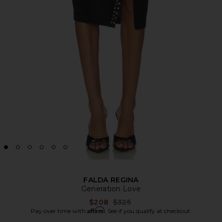
FALDA REGINA
Generation Love
Previous price:
$208
$325
Affirm
Pay over time with
. See if you qualify at checkout.