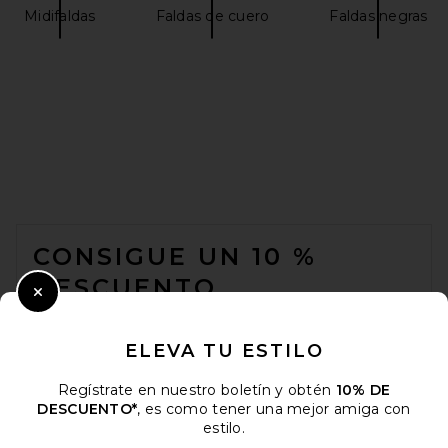
Midifaldas
Faldas de cuero
Faldas negras
FOOTER
CONSIGUE UN 10 %
DESCUENTO
Close Modal
Cuando se suscribe a nuestro boletín enviando su correo
electrónico. Puede retirarse en cualquier momento.
política de
ELEVA TU ESTILO
privacidad
Regístrate en nuestro boletín y obtén
10% DE
Email Address
DESCUENTO*
, es como tener una mejor amiga con
estilo.