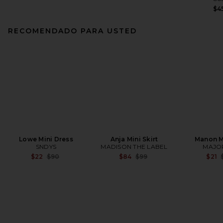
$4
RECOMENDADO PARA USTED
Lowe Mini Dress
Anja Mini Skirt
Manon Mi
SNDYS
MADISON THE LABEL
MAJO
Previous price:
Previous price:
$22
$90
$84
$99
$21