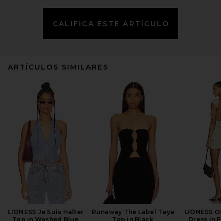
CALIFICA ESTE ARTÍCULO
ARTÍCULOS SIMILARES
LIONESS Je Suis Halter
Runaway The Label Taya
LIONESS Ou
Top in Washed Blue
Top in Black
Dress in 