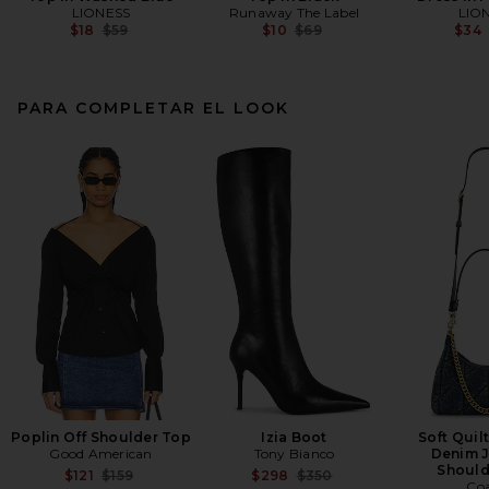
LIONESS
Runaway The Label
LIO
Previous price:
Previous price:
$18
$59
$10
$69
$34
PARA COMPLETAR EL LOOK
Poplin Off Shoulder Top
Izia Boot
Soft Quil
Good American
Tony Bianco
Denim J
Should
Previous price:
Previous price:
$121
$159
$298
$350
Co