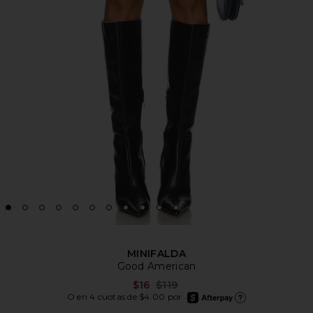
MINIFALDA
Good American
Previous price:
$16
$119
afterpay
O en 4 cuotas de $4.00 por
Más información de Afte