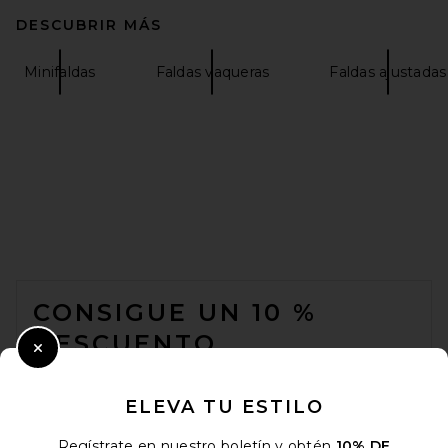
DESCUBRIR MÁS
Minifaldas
Faldas vaqueras
Faldas ajustadas
FOOTER
CONSIGUE UN 10 %
DESCUENTO
Close Modal
Cuando se suscribe a nuestro boletín enviando su correo
electrónico. Puede retirarse en cualquier momento.
política de
ELEVA TU ESTILO
privacidad
Regístrate en nuestro boletín y obtén
10% DE