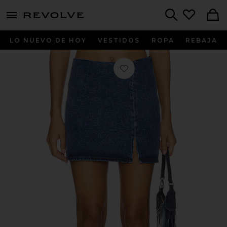
menu - shows more content
Revolve, Apparel & Fashion
Search
LO NUEVO DE HOY
VESTIDOS
ROPA
REBAJA
Favorito MINIFALDA