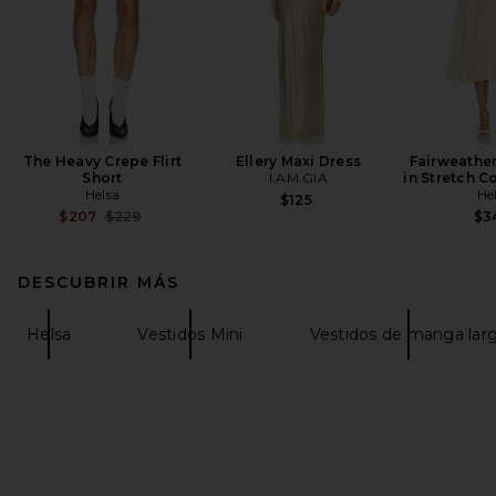
The Heavy Crepe Flirt
Ellery Maxi Dress
Fairweather
Short
I.AM.GIA
in Stretch C
Helsa
He
$125
Previous price:
$207
$229
$3
DESCUBRIR MÁS
Helsa
Vestidos Mini
Vestidos de manga lar