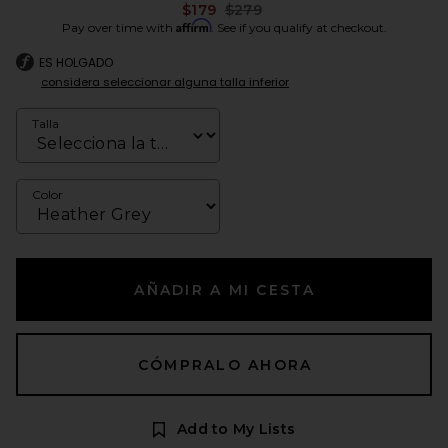
Previous price:
$179
$279
Affirm
Pay over time with
. See if you qualify at checkout.
ES HOLGADO
considera seleccionar alguna talla inferior
Talla
Color
AÑADIR A MI CESTA
CÓMPRALO AHORA
Add to My Lists