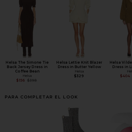
Helsa The Simone Tie
Helsa Lettie Knit Blazer
Helsa Vilde
Back Jersey Dress in
Dress in Butter Yellow
Dress in L
Coffee Bean
Helsa
He
Helsa
$329
$404
Previous price:
$156
$398
PARA COMPLETAR EL LOOK