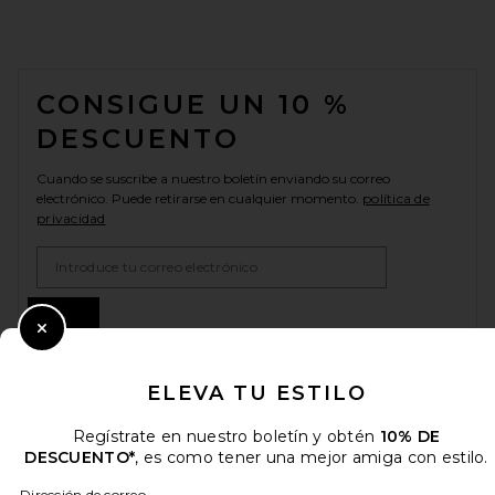
FOOTER
CONSIGUE UN 10 %
DESCUENTO
Cuando se suscribe a nuestro boletín enviando su correo
electrónico. Puede retirarse en cualquier momento.
política de
privacidad
Email Address
Sign Up
Close Modal
ELEVA TU ESTILO
es
USD
Change Country Regions Preferences
Regístrate en nuestro boletín y obtén
10% DE
DESCUENTO*
, es como tener una mejor amiga con estilo.
Dirección de correo