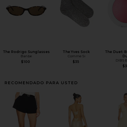
The Rodrigo Sunglasses
The Yves Sock
The Duet: 
Banbe
Comme Si
D
DIBS 
$100
$35
$
RECOMENDADO PARA USTED