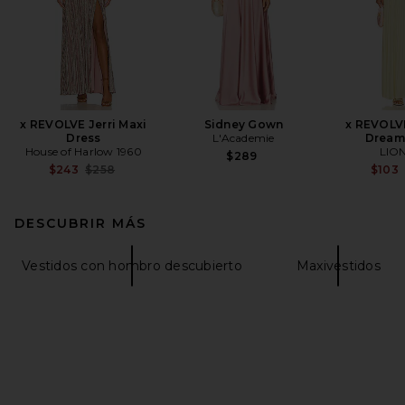
x REVOLVE Jerri Maxi
Sidney Gown
x REVOLVE
Dress
L'Academie
Dream
House of Harlow 1960
LIO
$289
Previous price:
$243
$258
$103
DESCUBRIR MÁS
Vestidos con hombro descubierto
Maxivestidos