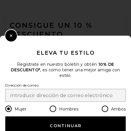
FOOTER
CONSIGUE UN 10 %
DESCUENTO
Close Modal
Cuando se suscribe a nuestro boletín enviando su correo
electrónico. Puede retirarse en cualquier momento.
política de
ELEVA TU ESTILO
privacidad
Regístrate en nuestro boletín y obtén
10% DE
Email Address
DESCUENTO*
, es como tener una mejor amiga con
estilo.
Sign Up
Dirección de correo
es
USD
Change Country Regions Preferences
Mujer
Hombres
Ambos
CONTINUAR
¡AYÚDANOS A MEJORAR!