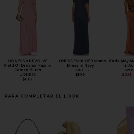
LIONESS x REVOLVE
LIONESS Field Of Dreams
Katie May M
Field Of Dreams Maxi in
Dress in Navy
in A
Cameo Blush
LIONESS
Kati
LIONESS
$109
$281
$109
PARA COMPLETAR EL LOOK