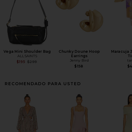
Vega Mini Shoulder Bag
Chunky Doune Hoop
Maracuja 
ALLSAINTS
Earrings
Ti
Jenny Bird
ta
Previous price:
$195
$299
$158
$
RECOMENDADO PARA USTED