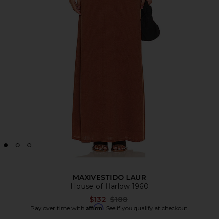
MAXIVESTIDO LAUR
House of Harlow 1960
Previous price:
$132
$188
Affirm
Pay over time with
. See if you qualify at checkout.