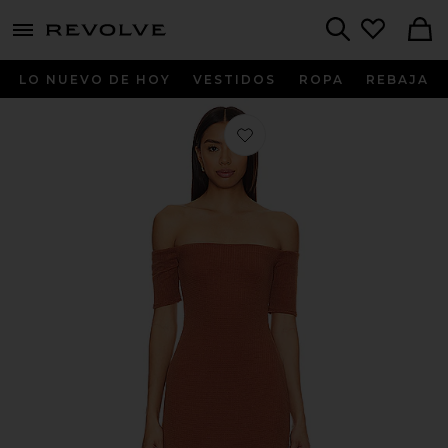
menu - shows more content
Revolve, Apparel & Fashion
Search
LO NUEVO DE HOY
VESTIDOS
ROPA
REBAJA
Favorito MAXIVESTIDO LAUR