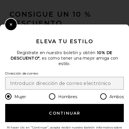
FOOTER
CONSIGUE UN 10 %
DESCUENTO
Close Modal
Cuando se suscribe a nuestro boletín enviando su correo
electrónico. Puede retirarse en cualquier momento.
política de
ELEVA TU ESTILO
privacidad
Regístrate en nuestro boletín y obtén
10% DE
Email Address
DESCUENTO*
, es como tener una mejor amiga con
estilo.
Sign Up
Dirección de correo
es
USD
Change Country Regions Preferences
Mujer
Hombres
Ambos
CONTINUAR
¡AYÚDANOS A MEJORAR!
Haz una breve encuesta sobre la visita de hoy.
¡Vamos!
Al hacer clic en "Continuar", acepta recibir nuestro boletín informativo sobre