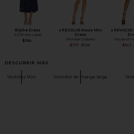
Blythe Dress
x REVOLVE Mavis Mini
x REVOLVE 
ASTR the Label
Dress
Dr
Michael Costello
House of H
$164
Previous price:
$177
$198
$142
DESCUBRIR MÁS
Vestidos Mini
Vestidos de manga larga
Vest