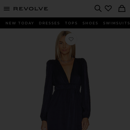
menu - shows more content
Revolve, Apparel & Fashion
Search
NEW TODAY
DRESSES
TOPS
SHOES
SWIMSUIT
Favorito VESTIDO VIANNE