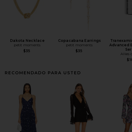
Dakota Necklace
Copacabana Earrings
Tranexamic
petit moments
petit moments
Advanced B
Se
$35
$35
Allies 
$1
RECOMENDADO PARA USTED