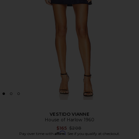
VESTIDO VIANNE
House of Harlow 1960
Previous price:
$165
$208
Affirm
Pay over time with
. See if you qualify at checkout.