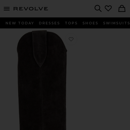
menu - shows more content
Revolve, Apparel & Fashion
Search
NEW TODAY
DRESSES
TOPS
SHOES
SWIMSUIT
Favorito BOTA DENVEE