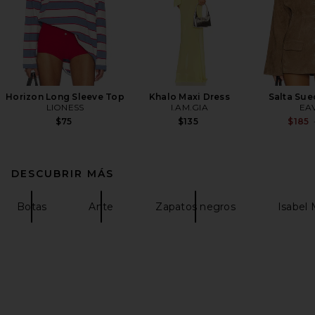
Horizon Long Sleeve Top
Khalo Maxi Dress
Salta Sue
LIONESS
I.AM.GIA
EA
$75
$135
$185
DESCUBRIR MÁS
Botas
Ante
Zapatos negros
Isabel 