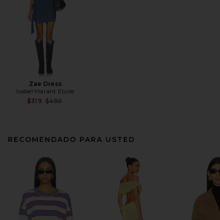
Zae Dress
Isabel Marant Etoile
Previous price:
$319
$490
RECOMENDADO PARA USTED