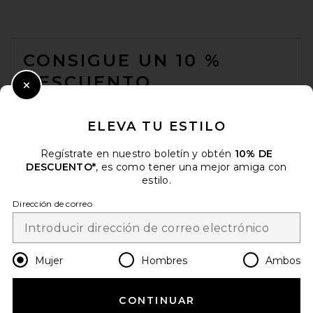
FOOTER
CONSIGUE UN 10 %
DESCUENTO
Close Modal
Cuando se suscribe a nuestro boletín enviando su correo
electrónico. Puede retirarse en cualquier momento.
política de
ELEVA TU ESTILO
privacidad
Regístrate en nuestro boletín y obtén
10% DE
Email Address
DESCUENTO*
, es como tener una mejor amiga con
estilo.
Sign Up
Dirección de correo
es
USD
Change Country Regions Preferences
Mujer
Hombres
Ambos
CONTINUAR
¡AYÚDANOS A MEJORAR!