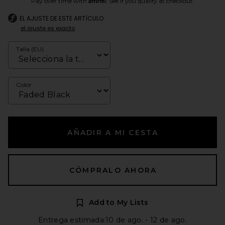
Pay over time with
. See if you qualify at checkout.
EL AJUSTE DE ESTE ARTÍCULO
el ajuste es exacto
Talla (EU)
Color
AÑADIR A MI CESTA
CÓMPRALO AHORA
Add to My Lists
Entrega estimada:10 de ago. - 12 de ago.