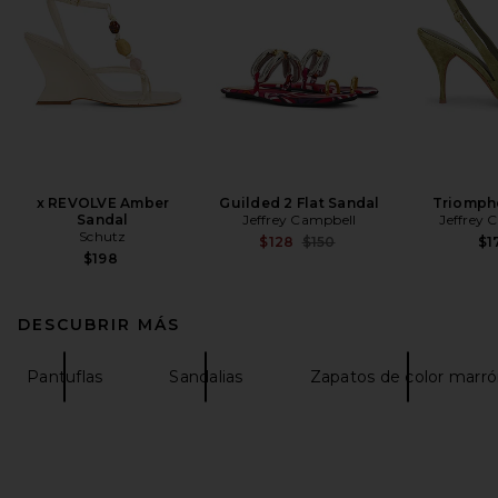
x REVOLVE Amber
Guilded 2 Flat Sandal
Triomph
Sandal
Jeffrey Campbell
Jeffrey 
Schutz
Previous price:
$128
$150
$1
$198
DESCUBRIR MÁS
Pantuflas
Sandalias
Zapatos de color marr