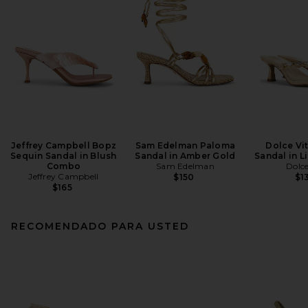
Jeffrey Campbell Bopz
Sam Edelman Paloma
Dolce Vi
Sequin Sandal in Blush
Sandal in Amber Gold
Sandal in L
Combo
Sam Edelman
Dolce
Jeffrey Campbell
$150
$1
$165
RECOMENDADO PARA USTED