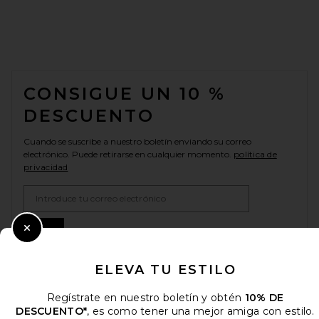
FOOTER
CONSIGUE UN 10 %
DESCUENTO
Cuando se suscribe a nuestro boletín enviando su correo
electrónico. Puede retirarse en cualquier momento.
política de
privacidad
Email Address
Sign Up
Close Modal
ELEVA TU ESTILO
es
USD
Change Country Regions Preferences
Regístrate en nuestro boletín y obtén
10% DE
DESCUENTO*
, es como tener una mejor amiga con estilo.