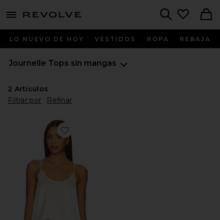
menu - shows more content
Revolve, Apparel & Fashion
Search
LO NUEVO DE HOY
VESTIDOS
ROPA
REBAJA
Journelle
Tops sin mangas
2
Artículos
Filtrar por
Refinar
Favorite TOP CAMISOLA CELINE