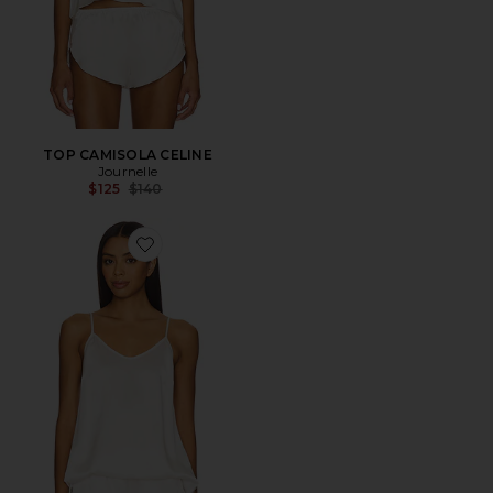
TOP CAMISOLA CELINE
Journelle
Previous price:
$125
$140
Favorite PARTE SUPERIOR CELINE