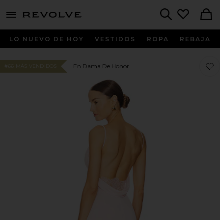
menu - shows more content
Revolve, Apparel & Fashion
Search
LO NUEVO DE HOY
VESTIDOS
ROPA
REBAJA
Favo
Favo
En Dama De Honor
#66 MÁS VENDIDOS