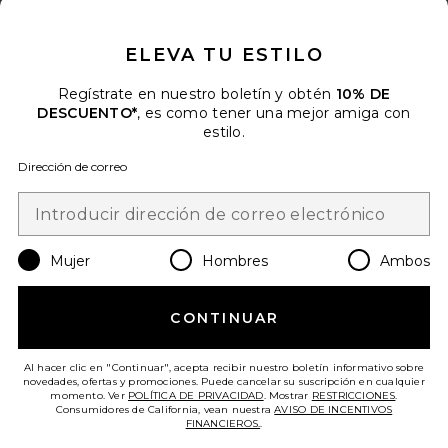
CLOSE MODAL
DESCUENTO
ELEVA TU ESTILO
Cuando se suscribe a nuestro boletín enviando su correo
electrónico. Puede retirarse en cualquier momento.
política de
privacidad
Regístrate en nuestro boletín y obtén
10% DE
DESCUENTO*
, es como tener una mejor amiga con
Email Address
estilo.
Dirección de correo
Sign Up
Mujer
Hombres
Ambos
es
USD
Change Country Regions Preferences
CONTINUAR
¡AYÚDANOS A MEJORAR!
Haz una breve encuesta sobre la visita de hoy.
¡Vamos!
Al hacer clic en "Continuar", acepta recibir nuestro boletín informativo sobre
novedades, ofertas y promociones. Puede cancelar su suscripción en cualquier
momento. Ver
POLÍTICA DE PRIVACIDAD
. Mostrar
RESTRICCIONES
.
Consumidores de California, vean nuestra
AVISO DE INCENTIVOS
ATENCIÓN AL CLIENTE
FINANCIEROS.
.