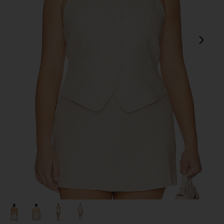
sigu
view 1 of 8 Uma Linen Top in Natural Beige
v