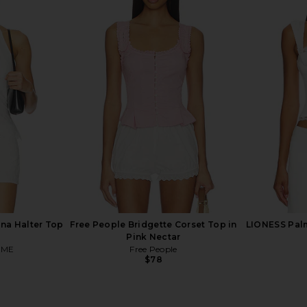
 Dress in
MORE TO COME Kai Mini Dress in
Free Peopl
Cream
Sli
n
MORE TO COME
$88
a Halter Top
Free People Bridgette Corset Top in
LIONESS Palm
Pink Nectar
OME
Free People
$78