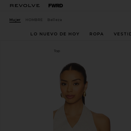
Mujer
HOMBRE
Belleza
LO NUEVO DE HOY
ROPA
VESTI
L''Academie
Uma Linen Top
favoritoL'Academie Uma Linen Top in Natural Beige