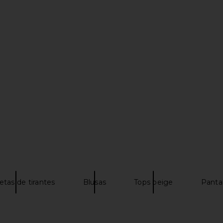
iana Top in
Favorite Daughter The Favorite
Only Hea
Vest in Ivory
Gabrielle 
Favorite Daughter
$177
$188
Previous price:
Previous price:
tas de tirantes
Blusas
Tops beige
Panta