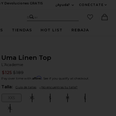
s Y Devoluciones GRATIS
¿Ayuda?
CONÉCTATE
Expandir Para Informac
Sitio de búsqueda
artículos fav
Buscar
Ther
ES
TIENDAS
HOT LIST
REBAJA
Uma Linen Top
L'
bran
L'Academie
$125
$189
Prev
Affirm
Pay over time with
. See if you qualify at checkout.
Plea
Talla:
Guía de tallas
¿No encuentras tu talla?
XXS
XS
S
M
L
Size:
Size:
Size:
Size:
Size:
XL
Size: