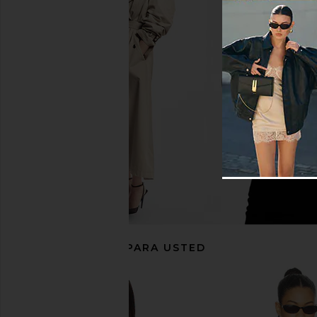
ALL THE WAYS Natalyna Vest in
L'Academie Carinne Sa
White
in Ivory
ALL THE WAYS
L'Academie
$64
$68
$69
$189
Previous price:
RECOMENDADO PARA USTED