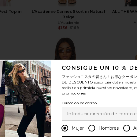
Vest Top in
L'Academie Cannes Skort in Natural
ALL THE WA
k
Beige
L'Academie
A
$136
$169
Previous price:
Previous price:
CONSIGUE UN 10 % 
ver más
ファッショニスタの皆さん！お得なクーポ
DE DESCUENTO
suscribiéndote a nuestr
recibir en primicia nuestras novedades, o
promociones.
Dirección de correo
Mujer
Hombres
A