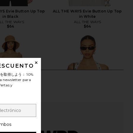
YS Evie Button Up Top
ALL THE WAYS Evie Button Up Top
in Black
in White
LL THE WAYS
ALL THE WAYS
$64
$64
DESCUENTO
ンを取得しよう：
10%
a newsletter para
fertas y
mbos