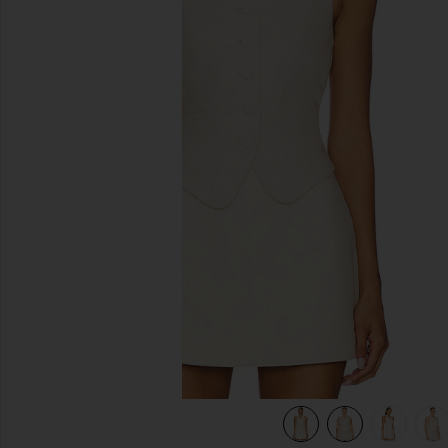
diapositivas anteriores
view 8 of 8 Uma Linen Top in Natural Beige