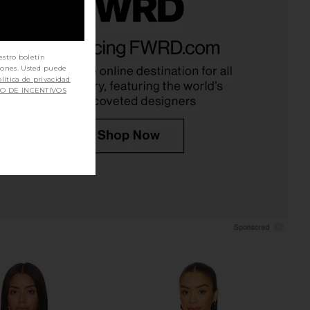
ME Neve Mini Dress in
L'Academie Polina Top in Maude
Black Stripe
Dot
estro boletín
RE TO COME
L'Academie
$82
$169
iones. Usted puede
lítica de privacidad
SO DE INCENTIVOS