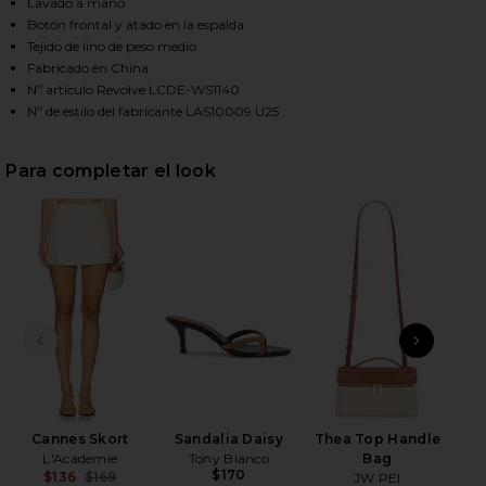
Lavado a mano
Botón frontal y atado en la espalda
Tejido de lino de peso medio
HARE UMA LINEN TOP IN NATURAL BEIGE ON FACEB
HARE UMA LINEN TOP IN NATURAL BEIGE ON TWITT
HARE UMA LINEN TOP IN NATURAL BEIGE ON PINTER
Fabricado en China
Nº artículo Revolve LCDE-WS1140
Nº de estilo del fabricante LAS10009 U25
Para completar el look
DIAPOSITIVA ANTERIOR
SIGU
Cannes Skort
Sandalia Daisy
Thea Top Handle
L'Academie
Tony Bianco
Bag
$170
$136
$169
JW PEI