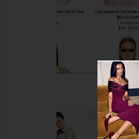
L'Academie Carinne Linen Vest Top
L'Academie Carinne 
in Creme
Blush Pin
L'Academie
L'Academie
$178
$98
$178