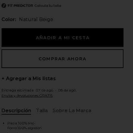
Calcula tu talla
FIT PREDICTOR
Color:
Natural Beige
ientes diapositivas
+ Agregar a Mis listas
Entrega estimada: 07 de ago. - 08 de ago.
Envíos y devoluciones GRATIS
Descripción
Talla
Sobre La Marca
, Cu
iew 2 of 8 Uma Linen Top in Natural Beige
view
Pieza:100% lino
Forro:100% algodón