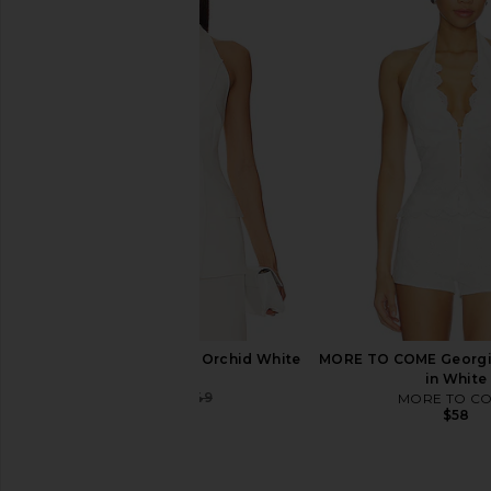
Lovers and Friends Alysson Top in
Steve Madden Riyan
Black
Natural
Lovers and Friends
Steve Madde
$109
$152
$168
Previous price:
Bardot Freya Vest in Orchid White
MORE TO COME Georgin
Bardot
in White
$142
$149
MORE TO C
Previous price:
$58