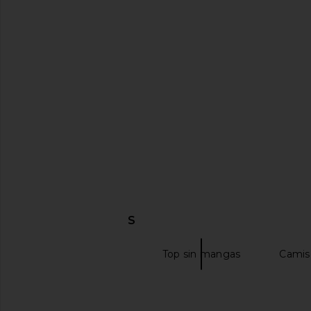
LIONESS Angelic Mini Dress in Ivory
SNDYS x REVOLVE Emil
LIONESS
White
$90
SNDYS
$82
$98
DESCUBRIR MÁS
Tops sin mangas
Top sin mangas
Camise