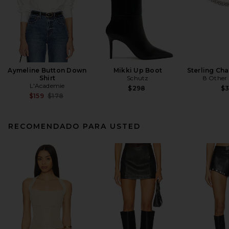
Aymeline Button Down
Mikki Up Boot
Sterling Ch
Shirt
Schutz
8 Other
L'Academie
$298
$
Previous price:
$159
$178
RECOMENDADO PARA USTED