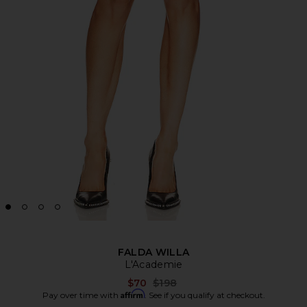
FALDA WILLA
L'Academie
Previous price:
$70
$198
Affirm
Pay over time with
. See if you qualify at checkout.