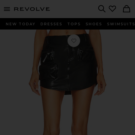
menu - shows more content
Revolve, Apparel & Fashion
Search
NEW TODAY
DRESSES
TOPS
SHOES
SWIMSUIT
Favorito FALDA WILLA