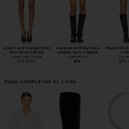
Lovers and Friends Demi
superdown Riley Faux
Maude Club 
Mini Skirt in Black
Leather Skirt in Black
in B
Lovers and Friends
superdown
Maude
Previous price:
$56
$159
$68
$39
PARA COMPLETAR EL LOOK