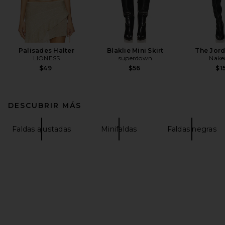
Palisades Halter
Blaklie Mini Skirt
The Jord
LIONESS
superdown
Nake
$49
$56
$1
DESCUBRIR MÁS
Faldas ajustadas
Minifaldas
Faldas negras