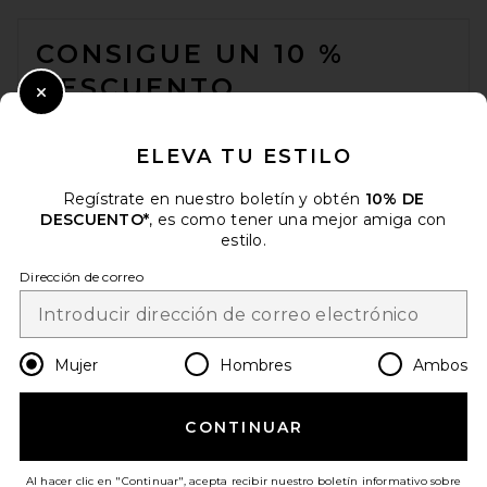
FOOTER
CONSIGUE UN 10 %
DESCUENTO
Close Modal
Cuando se suscribe a nuestro boletín enviando su correo
electrónico. Puede retirarse en cualquier momento.
política de
ELEVA TU ESTILO
privacidad
Regístrate en nuestro boletín y obtén
10% DE
Email Address
DESCUENTO*
, es como tener una mejor amiga con
estilo.
Sign Up
Dirección de correo
es
USD
Change Country Regions Preferences
Mujer
Hombres
Ambos
CONTINUAR
¡AYÚDANOS A MEJORAR!
Haz una breve encuesta sobre la visita de hoy.
¡Vamos!
Al hacer clic en "Continuar", acepta recibir nuestro boletín informativo sobre