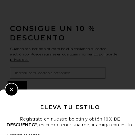
FOOTER
CONSIGUE UN 10 %
DESCUENTO
Cuando se suscribe a nuestro boletín enviando su correo
electrónico. Puede retirarse en cualquier momento.
política de
privacidad
Email Address
Sign Up
Close Modal
ELEVA TU ESTILO
es
USD
Change Country Regions Preferences
Regístrate en nuestro boletín y obtén
10% DE
DESCUENTO*
, es como tener una mejor amiga con estilo.
Dirección de correo