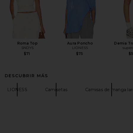
Roma Top
Aura Poncho
Demia Tr
SNDYS
LIONESS
supe
$71
$75
$
DESCUBRIR MÁS
LIONESS
Camisetas
Camisas de manga la