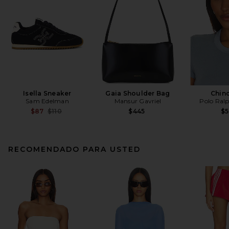
Isella Sneaker
Gaia Shoulder Bag
Chin
Sam Edelman
Mansur Gavriel
Polo Ral
Previous price:
$87
$110
$445
$
RECOMENDADO PARA USTED