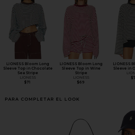
LIONESS Bloom Long
LIONESS Bloom Long
LIONESS B
Sleeve Top in Chocolate
Sleeve Top in Wine
Sleeve in 
Sea Stripe
Stripe
LIO
LIONESS
LIONESS
$7
$71
$69
PARA COMPLETAR EL LOOK