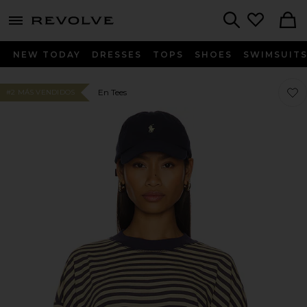
menu - shows more content
Revolve, Apparel & Fashion
Search
NEW TODAY
DRESSES
TOPS
SHOES
SWIMSUIT
Favor
Favor
En Tees
#2 MÁS VENDIDOS