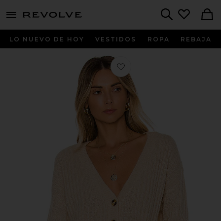
menu - shows more content
Revolve, Apparel & Fashion
Search
LO NUEVO DE HOY
VESTIDOS
ROPA
REBAJA
Favorito CÁRDIGAN CAROLINE