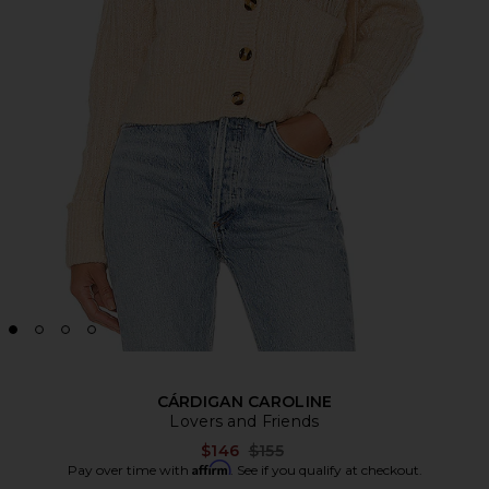
CÁRDIGAN CAROLINE
Lovers and Friends
Previous price:
$146
$155
Affirm
Pay over time with
. See if you qualify at checkout.