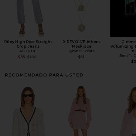
Riley High Rise Straight
X REVOLVE Athens
Gimme
Crop Jeans
Necklace
Volumizing 
AGOLDE
Amber Sceats
in
Benefit 
Previous price:
$55
$188
$51
$
RECOMENDADO PARA USTED