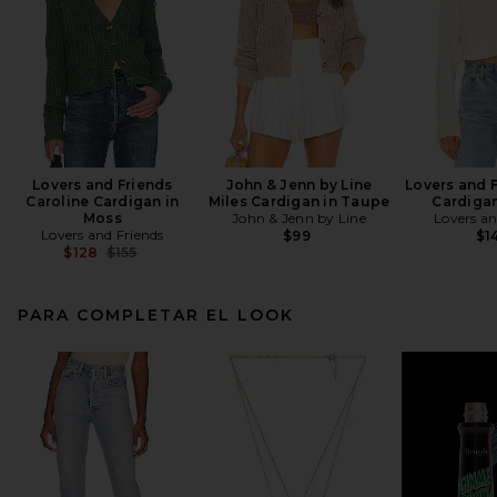
Lovers and Friends
John & Jenn by Line
Lovers and 
Caroline Cardigan in
Miles Cardigan in Taupe
Cardigan
Moss
John & Jenn by Line
Lovers an
Lovers and Friends
$99
$1
Previous price:
$128
$155
PARA COMPLETAR EL LOOK