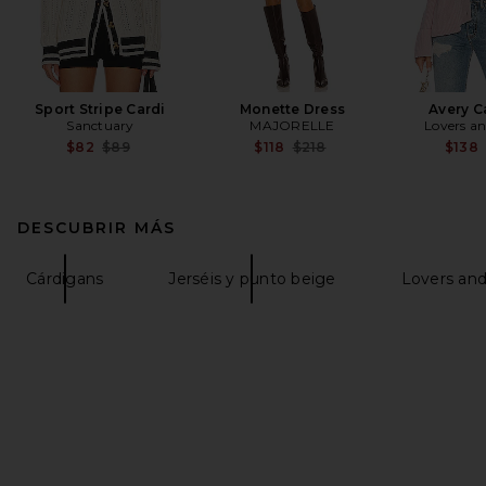
Sport Stripe Cardi
Monette Dress
Avery C
Sanctuary
MAJORELLE
Lovers an
Previous price:
Previous price:
$82
$89
$118
$218
$138
DESCUBRIR MÁS
Cárdigans
Jerséis y punto beige
Lovers and