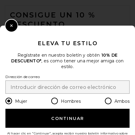
FOOTER
CONSIGUE UN 10 %
DESCUENTO
Close Modal
Cuando se suscribe a nuestro boletín enviando su correo
electrónico. Puede retirarse en cualquier momento.
política de
ELEVA TU ESTILO
privacidad
Regístrate en nuestro boletín y obtén
10% DE
Email Address
DESCUENTO*
, es como tener una mejor amiga con
estilo.
Sign Up
Dirección de correo
es
USD
Change Country Regions Preferences
Mujer
Hombres
Ambos
CONTINUAR
¡AYÚDANOS A MEJORAR!
Haz una breve encuesta sobre la visita de hoy.
¡Vamos!
Al hacer clic en "Continuar", acepta recibir nuestro boletín informativo sobre