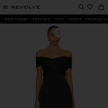
menu - shows more content
Revolve, Apparel & Fashion
Search
NEW TODAY
DRESSES
TOPS
SHOES
SWIMSUIT
Favorito VESTIDO VIOLLA