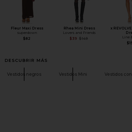
Fleur Maxi Dress
Rhea Mini Dress
x REVOLVE 
superdown
Lovers and Friends
Dr
Line 
Previous price:
$82
$39
$149
$1
DESCUBRIR MÁS
Vestidos negros
Vestidos Mini
Vestidos co