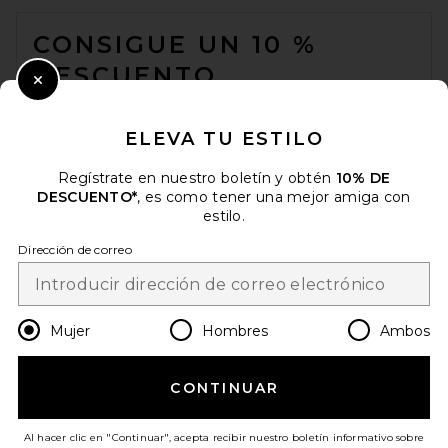
FOOTER
CONSIGUE UN 10 %
DESCUENTO
Close Modal
Cuando se suscribe a nuestro boletín enviando su correo
electrónico. Puede retirarse en cualquier momento.
política de
ELEVA TU ESTILO
privacidad
Regístrate en nuestro boletín y obtén
10% DE
Email Address
DESCUENTO*
, es como tener una mejor amiga con
estilo.
Sign Up
Dirección de correo
es
USD
Change Country Regions Preferences
Mujer
Hombres
Ambos
CONTINUAR
¡AYÚDANOS A MEJORAR!
Haz una breve encuesta sobre la visita de hoy.
¡Vamos!
Al hacer clic en "Continuar", acepta recibir nuestro boletín informativo sobre