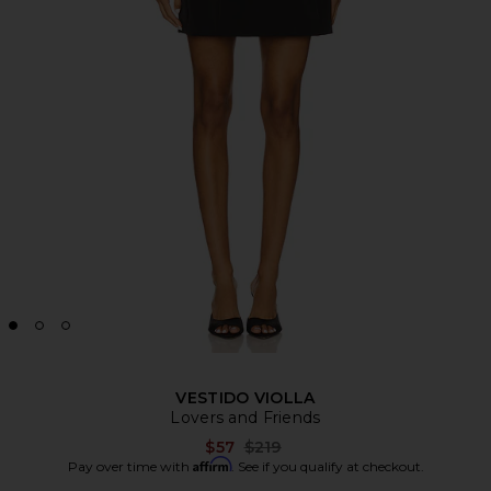
VESTIDO VIOLLA
Lovers and Friends
Previous price:
$57
$219
Affirm
Pay over time with
. See if you qualify at checkout.