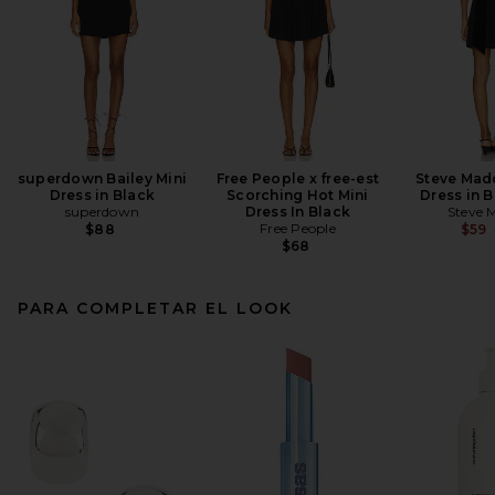
superdown Bailey Mini
Free People x free-est
Steve Mad
Dress in Black
Scorching Hot Mini
Dress in 
superdown
Dress In Black
Steve 
Free People
$88
$59
$68
PARA COMPLETAR EL LOOK