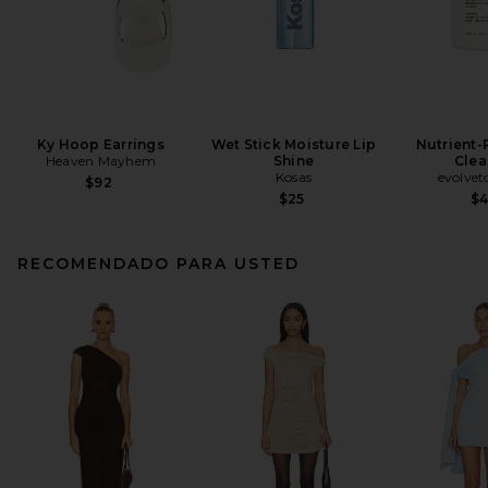
Ky Hoop Earrings
Wet Stick Moisture Lip
Nutrient-
Heaven Mayhem
Shine
Clea
Kosas
evolvet
$92
$25
$
RECOMENDADO PARA USTED