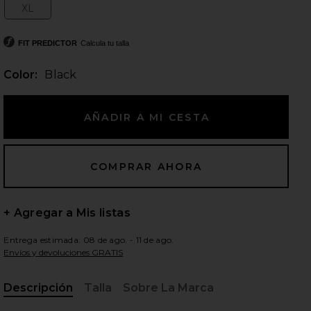
XL
Size:
FIT PREDICTOR
Calcula tu talla
ientes diapositivas
Color:
Black
+ Agregar a Mis listas
Entrega estimada: 08 de ago. - 11 de ago.
Envíos y devoluciones GRATIS
iew 2 of 5 FALDA ALISSA in Black
view
Descripción
Talla
Sobre La Marca
, Cu