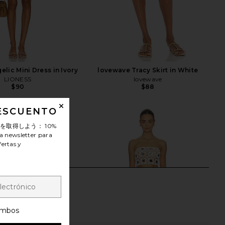
lic Mini Dress in Ivory
lovewave Tracy Skirt in White
LIONESS
lovewave
$90
$88
DESCUENTO
ンを取得しよう：
10%
a newsletter para
fertas y
mbos