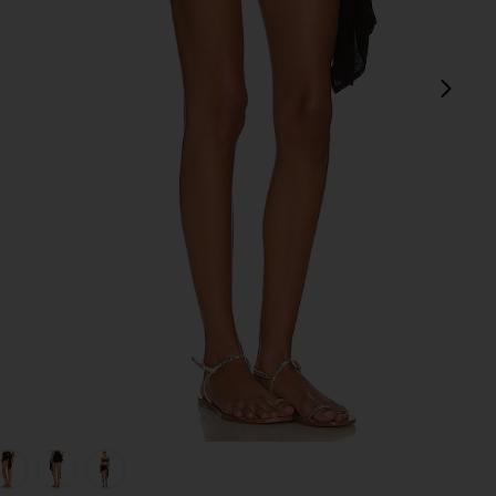
sigu
view 1 of 5 FALDA ALISSA in Black
v