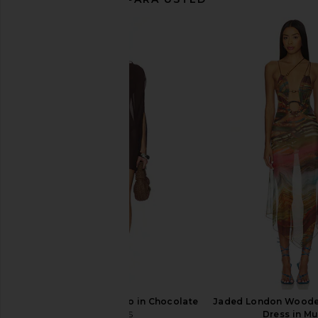
LSPACE Heart Of Gold Tank in
Luli Fama Cosita Buen
Metallic Gold
in Gold Ru
LSPACE
Luli Fama
$110
$99
LIONESS Aura Poncho in Chocolate
Jaded London Woode
LIONESS
Dress in Mu