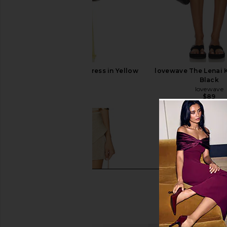
I.AM.GIA Khalo Maxi Dress in Yellow
lovewave The Lenai Kn
I.AM.GIA
Black
$135
lovewave
$89