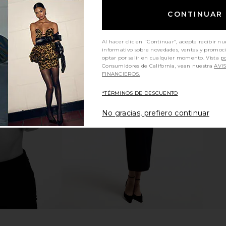
CONTINUAR
Al hacer clic en "Continuar", acepta recibir nu
informativo sobre novedades, ventas y promoc
optar por salir en cualquier momento. Vista
po
Consumidores de California, vean nuestra
AVI
ni Skirt in
SNDYS Oskar Mini Dress in Lemon
MORE TO CO
FINANCIEROS.
SNDYS
$103
ar
MO
*TÉRMINOS DE DESCUENTO
No gracias, prefiero continuar