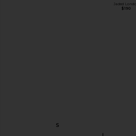
$75
Jaded Lond
$190
NBD The Kaycee Mini Dress in
superdown Fraya Min
Leopard Print
Natural
NBD
superdown
$228
$88
DESCUBRIR MÁS