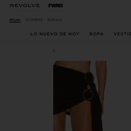
Mujer
HOMBRE
Belleza
LO NUEVO DE HOY
ROPA
VESTI
lovewave
FALDA ALISSA
favoritolovewave The Alissa Mini Skirt in Black