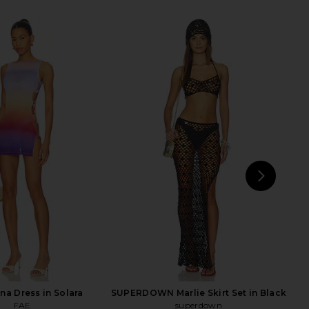
Katsia Mini Dress in
superdown Crimson Mini Dress in
Chartreuse
Green
superdown
superdown
$74
$82
NEXT
supe
na Dress in Solara
SUPERDOWN Marlie Skirt Set in Black
FAE
superdown