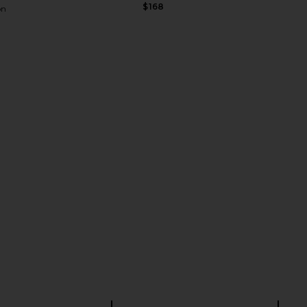
$168
on
i Dress in
LIONESS Stars Align Mini Dress in
superdown C
Onyx
LIONESS
$79