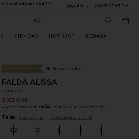
s Y Devoluciones GRATIS
¿Ayuda?
CONÉCTATE
Expandir Para Informac
Sitio de búsqueda
artículos fav
Buscar
Ther
ES
TIENDAS
HOT LIST
REBAJA
En Encubrimientos
#35 MÁS VENDIDOS
FALDA ALISSA
lo
bran
lovewave
$109
$118
Prev
Affirm
Pay over time with
. See if you qualify at checkout.
Plea
Talla:
Guía de tallas
¿No encuentras tu talla?
XXS
XS
S
M
L
Size:
Size:
Size:
Size:
Size: