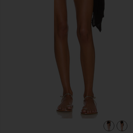
diapositivas anteriores
view 6 of 5 FALDA ALISSA in Black