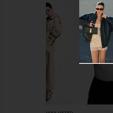
LIONESS Palisades Mini Skirt in
Vix Swimwear Karen Mi
Oyster
Black
LIONESS
Vix Swimwe
$64
$98
RECOMENDADO PARA USTED