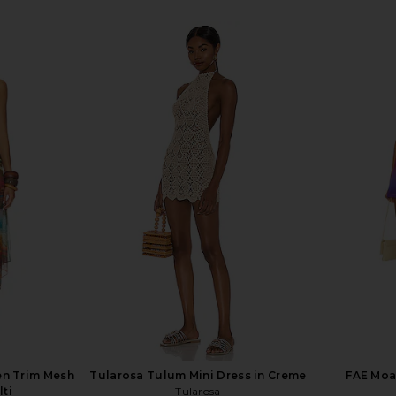
a Mini Dress
superdown Coralie Skirt Set in Baby
superdown 
sh
Yellow
superdown
$86
n Trim Mesh
Tularosa Tulum Mini Dress in Creme
FAE Moa
lti
Tularosa