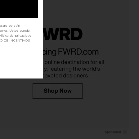
estro boletín
iones. Usted puede
lítica de privacidad
SO DE INCENTIVOS
ME Kai Mini Dress in
superdown Lacen Crochet Skirt Set
Cream
in Ivory
RE TO COME
superdown
$88
$80