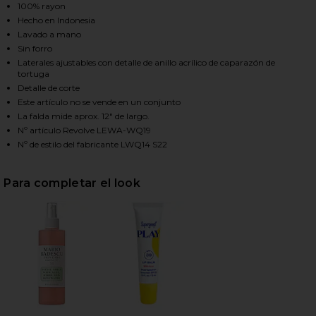
100% rayon
Hecho en Indonesia
Lavado a mano
HARE THE ALISSA MINI SKIRT IN BLACK ON FACEBO
HARE THE ALISSA MINI SKIRT IN BLACK ON TWITTE
HARE THE ALISSA MINI SKIRT IN BLACK ON PINTERE
Sin forro
Laterales ajustables con detalle de anillo acrílico de caparazón de
tortuga
Detalle de corte
Este artículo no se vende en un conjunto
La falda mide aprox. 12" de largo.
Nº artículo Revolve LEWA-WQ19
Nº de estilo del fabricante LWQ14 S22
Para completar el look