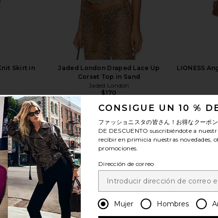
it Skirt in
Jaded London Draped Lace Up
LIONESS Ange
Corset Top in Sand
Jaded London
$170
CONSIGUE UN 10 % 
ファッショニスタの皆さん！お得なクーポ
DE DESCUENTO
suscribiéndote a nuestr
recibir en primicia nuestras novedades, o
promociones.
ver más
Dirección de correo
Mujer
Hombres
A