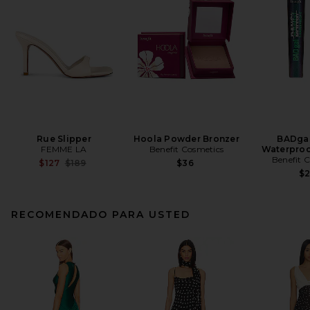
Rue Slipper
Hoola Powder Bronzer
BADgal
FEMME LA
Benefit Cosmetics
Waterproo
Benefit 
Previous price:
$127
$189
$36
$
RECOMENDADO PARA USTED