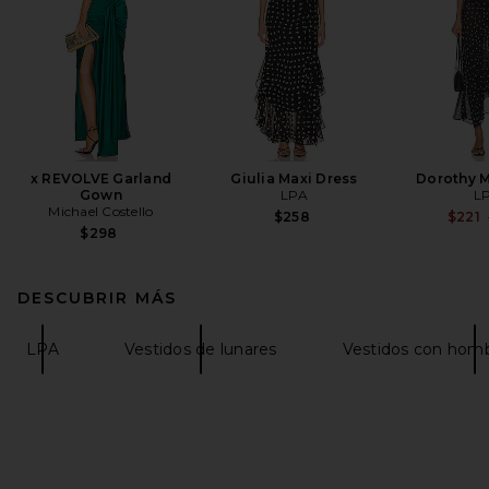
x REVOLVE Garland
Giulia Maxi Dress
Dorothy M
Gown
LPA
L
Michael Costello
$258
$221
$298
DESCUBRIR MÁS
LPA
Vestidos de lunares
Vestidos con homb