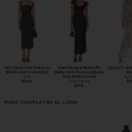
LPA Carla Midi Dress in
Free People Butterfly
ELLIATT Ast
Black And Cream Dot
Babe Midi Dress in Black
Mu
LPA
And White Comb
ELL
Free People
$249
$2
$198
PARA COMPLETAR EL LOOK