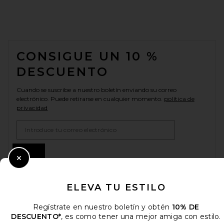
FOOTER
CONSIGUE UN 10 %
DESCUENTO
Cuando se suscribe a nuestro boletín enviando su correo
electrónico. Puede retirarse en cualquier momento.
política de
privacidad
Email Address
Sign Up
Close Modal
ELEVA TU ESTILO
es
USD
Change Country Regions Preferences
Regístrate en nuestro boletín y obtén
10% DE
DESCUENTO*
, es como tener una mejor amiga con estilo.