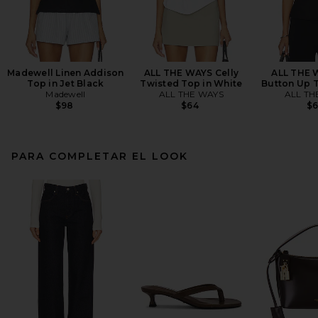
Madewell Linen Addison
ALL THE WAYS Celly
ALL THE 
Top in Jet Black
Twisted Top in White
Button Up T
Madewell
ALL THE WAYS
ALL TH
$98
$64
$
PARA COMPLETAR EL LOOK