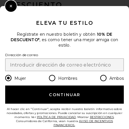
DESCUENTO
Close Modal
Cuando se suscribe a nuestro boletín enviando su correo
electrónico. Puede retirarse en cualquier momento.
política de
ELEVA TU ESTILO
privacidad
Regístrate en nuestro boletín y obtén
10% DE
Email Address
DESCUENTO*
, es como tener una mejor amiga con
estilo.
Sign Up
Dirección de correo
es
USD
Change Country Regions Preferences
Mujer
Hombres
Ambos
CONTINUAR
¡AYÚDANOS A MEJORAR!
Haz una breve encuesta sobre la visita de hoy.
¡Vamos!
Al hacer clic en "Continuar", acepta recibir nuestro boletín informativo sobre
novedades, ofertas y promociones. Puede cancelar su suscripción en cualquier
momento. Ver
POLÍTICA DE PRIVACIDAD
. Mostrar
RESTRICCIONES
.
Consumidores de California, vean nuestra
AVISO DE INCENTIVOS
ATENCIÓN AL CLIENTE
FINANCIEROS.
.