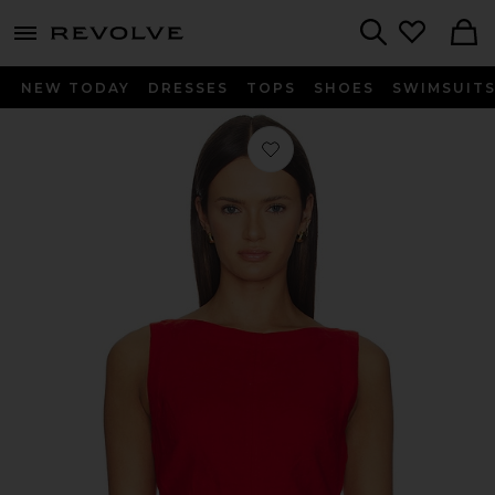
menu - shows more content
Revolve, Apparel & Fashion
Search
NEW TODAY
DRESSES
TOPS
SHOES
SWIMSUIT
Favorito Addison Linen Top en Wild