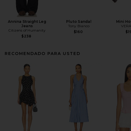
Annina Straight Leg
Pluto Sandal
Mini H
Jeans
Tony Bianco
VERA
Citizens of Humanity
$160
$1
$238
RECOMENDADO PARA USTED